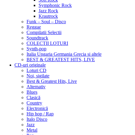
Symphonic Rock
Jazz Rock
Krautrock
Funk – Soul – Disco
Reggae
Compilatii Selectii
Soundtrack
COLECTII LOTURI
Synth-pop
Italia Ungaria Germania Grecia si altele
BEST & GREATEST HITS, LIVE
CD-uri originale
Loturi CD
Noi, sigilate
Best & Greatest Hits, Live
Alternativ
Blues
Clasică
Country
Electronică
Hip hop / Rap
Italo Disco
Jazz
Metal