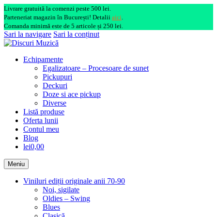
Livrare gratuită la comenzi peste 500 lei.
Parteneriat magazin în București! Detalii
aici
.
Comanda minimă este de 5 articole și 250 lei.
Sari la navigare
Sari la conținut
Echipamente
Egalizatoare – Procesoare de sunet
Pickupuri
Deckuri
Doze si ace pickup
Diverse
Listă produse
Oferta lunii
Contul meu
Blog
lei0,00
Meniu
Viniluri ediții originale anii 70-90
Noi, sigilate
Oldies – Swing
Blues
Clasică