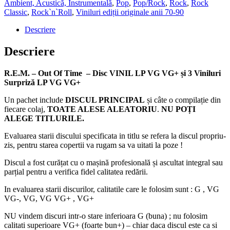
Ambient, Acustică, Instrumentală
,
Pop
,
Pop/Rock
,
Rock
,
Rock
Classic
,
Rock`n`Roll
,
Viniluri ediții originale anii 70-90
Descriere
Descriere
R.E.M. – Out Of Time – Disc VINIL LP VG VG+ și 3 Viniluri
Surpriză LP VG VG+
Un pachet include
DISCUL PRINCIPAL
și câte o compilație din
fiecare colaj,
TOATE ALESE ALEATORIU
.
NU POȚI
ALEGE TITLURILE.
Evaluarea starii discului specificata in titlu se refera la discul propriu-
zis, pentru starea copertii va rugam sa va uitati la poze !
Discul a fost curățat cu o mașină profesională și ascultat integral sau
parțial pentru a verifica fidel calitatea redării.
In evaluarea starii discurilor, calitatile care le folosim sunt : G , VG
VG-, VG, VG VG+ , VG+
NU vindem discuri intr-o stare inferioara G (buna) ; nu folosim
calitati superioare VG+ (foarte bun+) – chiar daca discul este ca si