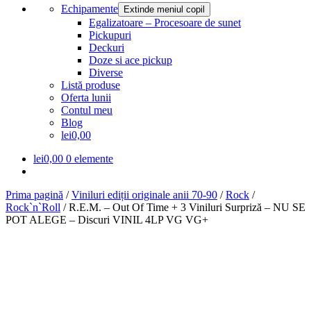
Echipamente
Extinde meniul copil
Egalizatoare – Procesoare de sunet
Pickupuri
Deckuri
Doze si ace pickup
Diverse
Listă produse
Oferta lunii
Contul meu
Blog
lei0,00
lei
0,00
0 elemente
Prima pagină
/
Viniluri ediții originale anii 70-90
/
Rock
/
Rock`n`Roll
/
R.E.M. – Out Of Time + 3 Viniluri Surpriză – NU SE
POT ALEGE – Discuri VINIL 4LP VG VG+