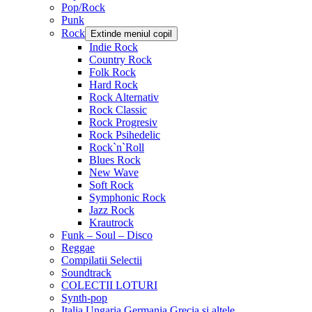
Pop/Rock
Punk
Rock
Extinde meniul copil
Indie Rock
Country Rock
Folk Rock
Hard Rock
Rock Alternativ
Rock Classic
Rock Progresiv
Rock Psihedelic
Rock`n`Roll
Blues Rock
New Wave
Soft Rock
Symphonic Rock
Jazz Rock
Krautrock
Funk – Soul – Disco
Reggae
Compilatii Selectii
Soundtrack
COLECTII LOTURI
Synth-pop
Italia Ungaria Germania Grecia si altele