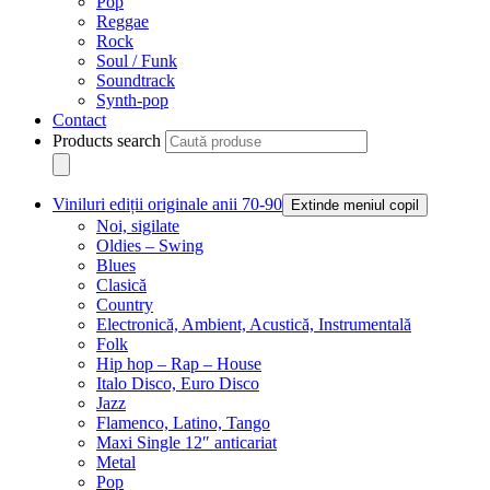
Pop
Reggae
Rock
Soul / Funk
Soundtrack
Synth-pop
Contact
Products search
Viniluri ediții originale anii 70-90
Extinde meniul copil
Noi, sigilate
Oldies – Swing
Blues
Clasică
Country
Electronică, Ambient, Acustică, Instrumentală
Folk
Hip hop – Rap – House
Italo Disco, Euro Disco
Jazz
Flamenco, Latino, Tango
Maxi Single 12″ anticariat
Metal
Pop