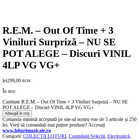
R.E.M. – Out Of Time + 3
Viniluri Surpriză – NU SE
POT ALEGE – Discuri VINIL
4LP VG VG+
lei
299,00
RON
În stoc
Cantitate R.E.M. – Out Of Time + 3 Viniluri Surpriză – NU SE
POT ALEGE – Discuri VINIL 4LP VG VG+
Adaugă în coș
Comanda minimă acceptată pe site-ul nostru este de 5 articole și 250
lei. Vreți să comandați mai puține produse? Accesați
www.hiturimuzicale.ro
Categorii:
COLECTII LOTURI
,
Compilatii Selectii
,
Electronică,