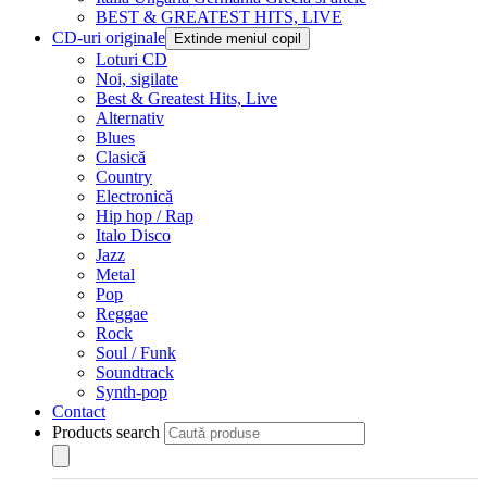
BEST & GREATEST HITS, LIVE
CD-uri originale
Extinde meniul copil
Loturi CD
Noi, sigilate
Best & Greatest Hits, Live
Alternativ
Blues
Clasică
Country
Electronică
Hip hop / Rap
Italo Disco
Jazz
Metal
Pop
Reggae
Rock
Soul / Funk
Soundtrack
Synth-pop
Contact
Products search