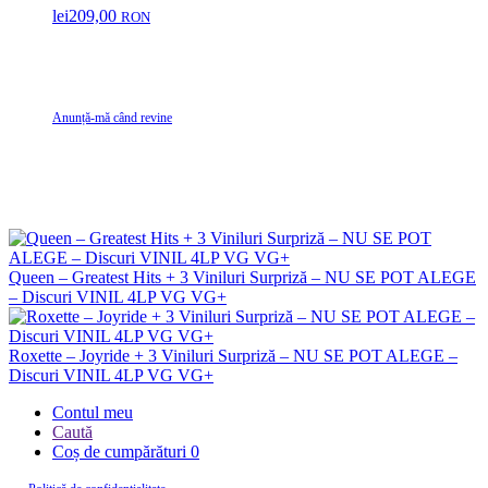
lei
209,00
RON
Anunță-mă când revine
Queen – Greatest Hits + 3 Viniluri Surpriză – NU SE POT ALEGE
– Discuri VINIL 4LP VG VG+
Roxette – Joyride + 3 Viniluri Surpriză – NU SE POT ALEGE –
Discuri VINIL 4LP VG VG+
Contul meu
Caută
Coș de cumpărături
0