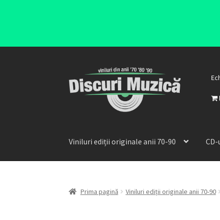
Ec
Viniluri ediții originale anii 70-90
CD-u
Prima pagină
Viniluri ediții originale anii 70-90