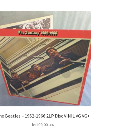
The Beatles – 1962-1966 2LP Disc VINIL VG VG+
lei
109,00
RON