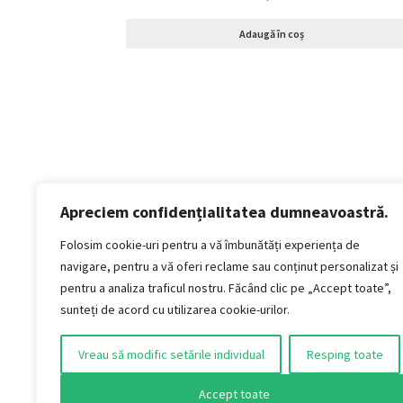
Adaugă în coș
Apreciem confidențialitatea dumneavoastră.
Politică de confidențialitate
Termeni si conditii
Folosim cookie-uri pentru a vă îmbunătăți experiența de
Politica de cookies
navigare, pentru a vă oferi reclame sau conținut personalizat și
Politica de livrare și retur
pentru a analiza traficul nostru. Făcând clic pe „Accept toate”,
Politica de plată
sunteți de acord cu utilizarea cookie-urilor.
Formular Retur
Vreau să modific setările individual
Resping toate
AUDIO VINTAGE S.R.L.
Jud. Timiș, Municipiul Timișoara, Strada Titan,
Accept toate
nr. 4