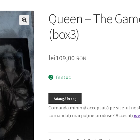
Queen – The Game 
🔍
(box3)
lei
109,00
RON
În stoc
Adaugă în coș
Comanda minimă acceptată pe site-ul nostru e
comandați mai puține produse? Accesați
ww