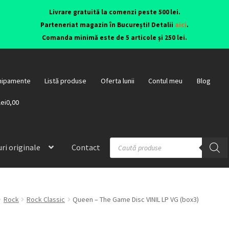
Livrare gratuită la comenzi peste 500 lei.
Parteneriat magazin în București! Detalii
aici
.
Comanda minimă este de 5 articole și 250 lei.
hipamente
Listă produse
Oferta lunii
Contul meu
Blog
lei0,00
ri originale
Contact
Rock
Rock Classic
Queen – The Game Disc VINIL LP VG (box3)