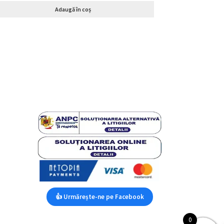
Adaugă în coș
👍 Urmărește-ne pe Facebook
0