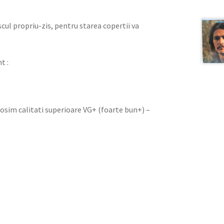
iscul propriu-zis, pentru starea copertii va
t :
olosim calitati superioare VG+ (foarte bun+) –