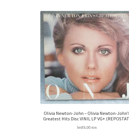
Olivia Newton-John – Olivia Newton-John’
Greatest Hits Disc VINIL LP VG+ (REPOST
lei
89,00
RON