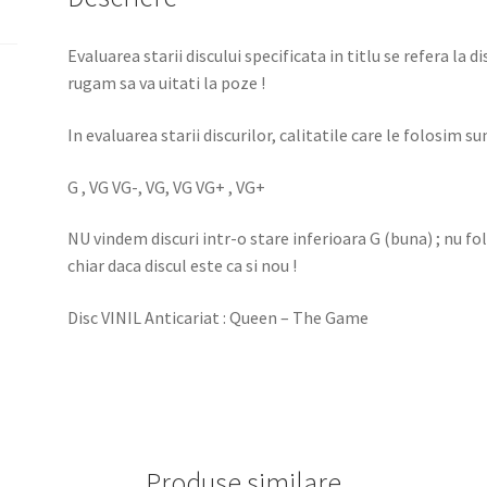
Evaluarea starii discului specificata in titlu se refera la d
rugam sa va uitati la poze !
In evaluarea starii discurilor, calitatile care le folosim sun
G , VG VG-, VG, VG VG+ , VG+
NU vindem discuri intr-o stare inferioara G (buna) ; nu f
chiar daca discul este ca si nou !
Disc VINIL Anticariat : Queen – The Game
Produse similare