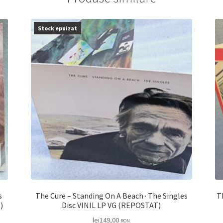
Stock epuizat
s
The Cure – Standing On A Beach · The Singles
AT)
Disc VINIL LP VG (REPOSTAT)
lei
149,00
RON