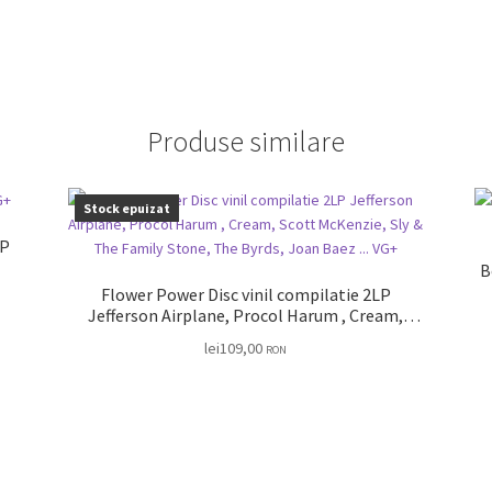
Produse similare
Stock epuizat
B
Flower Power Disc vinil compilatie 2LP
Jefferson Airplane, Procol Harum , Cream,
Scott McKenzie, Sly & The Family Stone, The
lei
109,00
RON
Byrds, Joan Baez … VG+