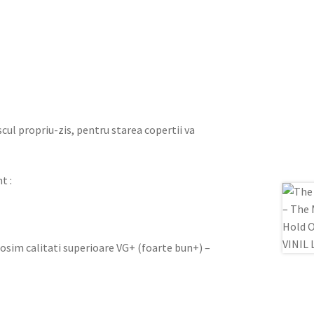
iscul propriu-zis, pentru starea copertii va
t :
olosim calitati superioare VG+ (foarte bun+) –