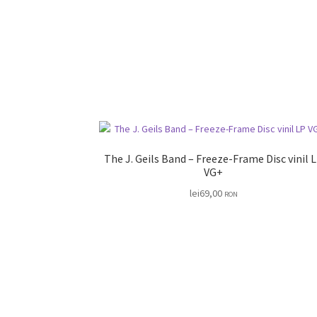
The J. Geils Band – Freeze-Frame Disc vinil LP
VG+
lei
69,00
RON