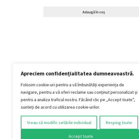
Adaugă în coș
Apreciem confidențialitatea dumneavoastră.
Politică de confidențialitate
Termeni si conditii
Folosim cookie-uri pentru a vă îmbunătăți experiența de
Politica de cookies
navigare, pentru a vă oferi reclame sau conținut personalizat și
Politica de livrare și retur
pentru a analiza traficul nostru. Făcând clic pe „Accept toate”,
Politica de plată
sunteți de acord cu utilizarea cookie-urilor.
Formular Retur
Vreau să modific setările individual
Resping toate
AUDIO VINTAGE S.R.L.
Jud. Timiș, Municipiul Timișoara, Strada Titan,
Accept toate