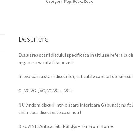
Categorii:
Pop/Rock
,
Rock
Descriere
Evaluarea starii discului specificata in titlu se refera la d
rugam sa va uitati la poze !
In evaluarea starii discurilor, calitatile care le folosim sun
G , VG VG-, VG, VG VG+ , VG+
NU vindem discuri intr-o stare inferioara G (buna) ; nu f
chiar daca discul este ca si nou !
Disc VINIL Anticariat : Puhdys ‎– Far From Home