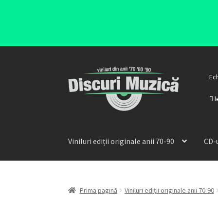
Ec
l
Viniluri ediții originale anii 70-90
CD-u
Prima pagină
Viniluri ediții originale anii 70-90