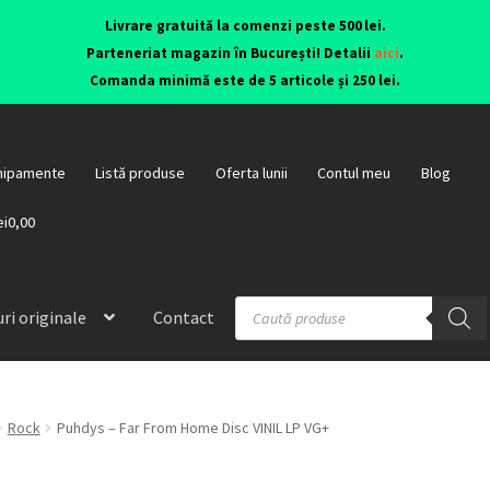
Livrare gratuită la comenzi peste 500 lei.
Parteneriat magazin în București! Detalii
aici
.
Comanda minimă este de 5 articole și 250 lei.
hipamente
Listă produse
Oferta lunii
Contul meu
Blog
ei0,00
ri originale
Contact
Rock
Puhdys ‎– Far From Home Disc VINIL LP VG+