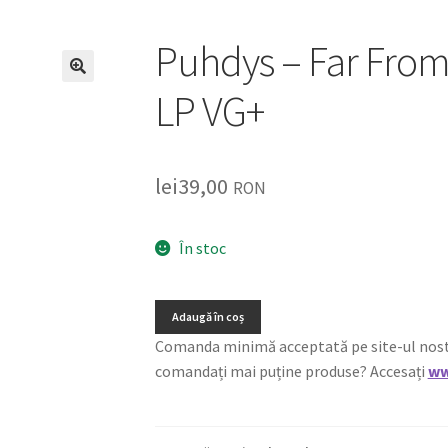
Puhdys ‎– Far Fro
🔍
LP VG+
lei
39,00
RON
În stoc
Adaugă în coș
Comanda minimă acceptată pe site-ul nostru e
comandați mai puține produse? Accesați
ww