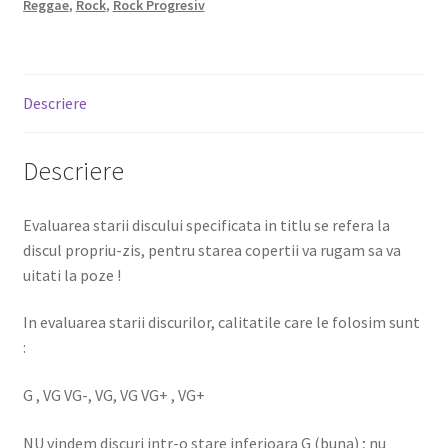
Reggae
,
Rock
,
Rock Progresiv
Descriere
Descriere
Evaluarea starii discului specificata in titlu se refera la
discul propriu-zis, pentru starea copertii va rugam sa va
uitati la poze !
In evaluarea starii discurilor, calitatile care le folosim sunt
:
G , VG VG-, VG, VG VG+ , VG+
NU vindem discuri intr-o stare inferioara G (buna) ; nu