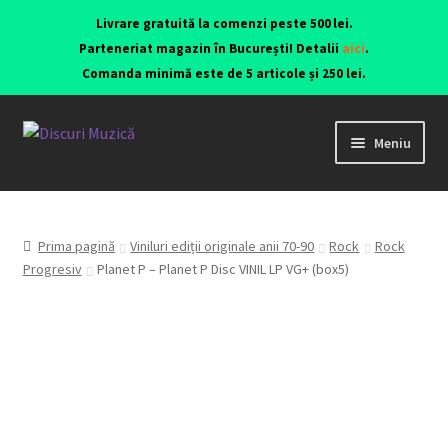
Livrare gratuită la comenzi peste 500 lei.
Parteneriat magazin în București! Detalii
aici
.
Comanda minimă este de 5 articole și 250 lei.
Meniu
Viniluri ediții originale anii 70-90
CD-uri originale
Prima pagină
Viniluri ediții originale anii 70-90
Rock
Rock
Progresiv
Planet P – Planet P Disc VINIL LP VG+ (box5)
Contact
Echipamente