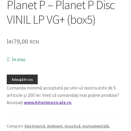
Planet P – Planet P Disc
Listă produse
VINIL LP VG+ (box5)
Oferta lunii
Contul meu
lei
79,00
RON
Blog
În stoc
lei0,00
Adaugă în coș
Comanda minimă acceptată pe site-ul nostru este de 5
articole și 250 lei. Vreți să comandați mai puține produse?
Accesați
www.hiturimuzicale.ro
Categorii:
Electronică, Ambient, Acustică, Instrumentală
,