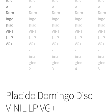
Echipamente
Listă produse
Oferta lunii
Contul meu
Blog
lei0,00
Placido Domingo Disc
VINIL LP VG+