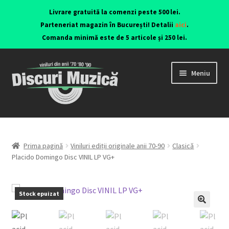
Livrare gratuită la comenzi peste 500 lei.
Parteneriat magazin în București! Detalii
aici
.
Comanda minimă este de 5 articole și 250 lei.
Meniu
Viniluri ediții originale anii 70-90
CD-uri originale
Prima pagină
Viniluri ediții originale anii 70-90
Clasică
Placido Domingo Disc VINIL LP VG+
Contact
Stock epuizat
🔍