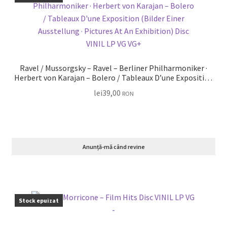
Ravel / Mussorgsky – Ravel – Berliner Philharmoniker ·
Herbert von Karajan – Bolero / Tableaux D’une Exposition
(Bilder Einer Ausstellung · Pictures At An Exhibition) Disc
lei
39,00
RON
VINIL LP VG VG+
Anunță-mă când revine
Stock epuizat