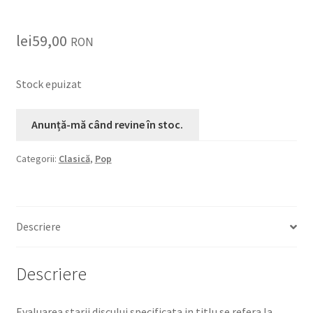
lei
59,00
RON
Stock epuizat
Categorii:
Clasică
,
Pop
Descriere
Descriere
Evaluarea starii discului specificata in titlu se refera la