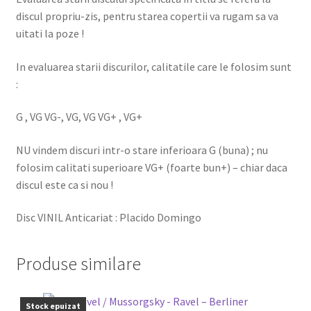
discul propriu-zis, pentru starea copertii va rugam sa va
uitati la poze !
In evaluarea starii discurilor, calitatile care le folosim sunt
:
G , VG VG-, VG, VG VG+ , VG+
NU vindem discuri intr-o stare inferioara G (buna) ; nu
folosim calitati superioare VG+ (foarte bun+) – chiar daca
discul este ca si nou !
Disc VINIL Anticariat : Placido Domingo
Produse similare
Stock epuizat