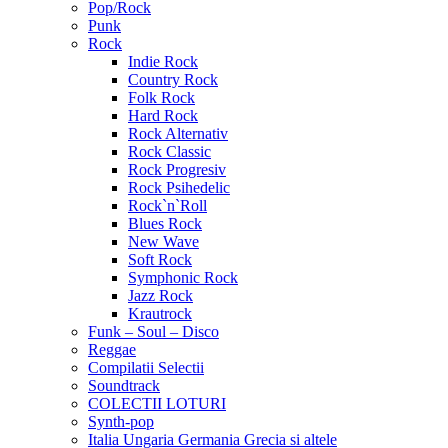
Pop/Rock
Punk
Rock
Indie Rock
Country Rock
Folk Rock
Hard Rock
Rock Alternativ
Rock Classic
Rock Progresiv
Rock Psihedelic
Rock`n`Roll
Blues Rock
New Wave
Soft Rock
Symphonic Rock
Jazz Rock
Krautrock
Funk – Soul – Disco
Reggae
Compilatii Selectii
Soundtrack
COLECTII LOTURI
Synth-pop
Italia Ungaria Germania Grecia si altele