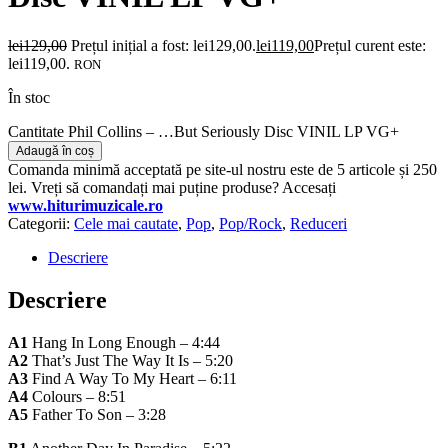
lei
129,00
Prețul inițial a fost: lei129,00.
lei
119,00
Prețul curent este:
lei119,00.
RON
În stoc
Cantitate Phil Collins – …But Seriously Disc VINIL LP VG+
Adaugă în coș
Comanda minimă acceptată pe site-ul nostru este de 5 articole și 250
lei. Vreți să comandați mai puține produse? Accesați
www.hiturimuzicale.ro
Categorii:
Cele mai cautate
,
Pop
,
Pop/Rock
,
Reduceri
Descriere
Descriere
A1
Hang In Long Enough – 4:44
A2
That’s Just The Way It Is – 5:20
A3
Find A Way To My Heart – 6:11
A4
Colours – 8:51
A5
Father To Son – 3:28