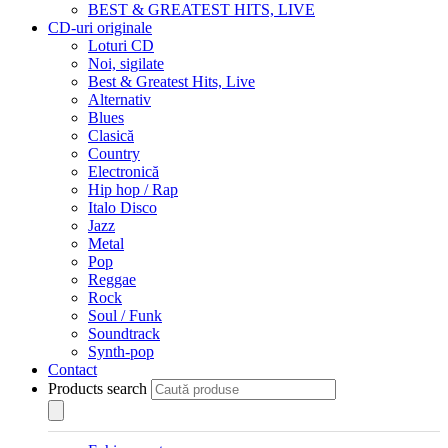
BEST & GREATEST HITS, LIVE
CD-uri originale
Loturi CD
Noi, sigilate
Best & Greatest Hits, Live
Alternativ
Blues
Clasică
Country
Electronică
Hip hop / Rap
Italo Disco
Jazz
Metal
Pop
Reggae
Rock
Soul / Funk
Soundtrack
Synth-pop
Contact
Products search