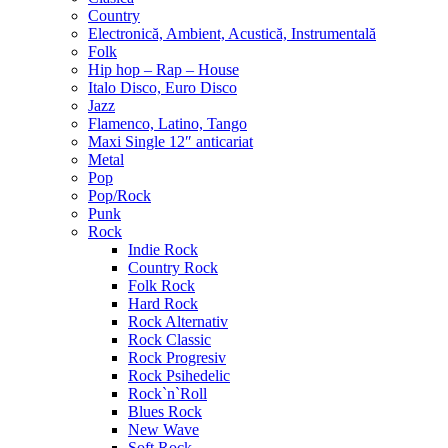
Country
Electronică, Ambient, Acustică, Instrumentală
Folk
Hip hop – Rap – House
Italo Disco, Euro Disco
Jazz
Flamenco, Latino, Tango
Maxi Single 12″ anticariat
Metal
Pop
Pop/Rock
Punk
Rock
Indie Rock
Country Rock
Folk Rock
Hard Rock
Rock Alternativ
Rock Classic
Rock Progresiv
Rock Psihedelic
Rock`n`Roll
Blues Rock
New Wave
Soft Rock