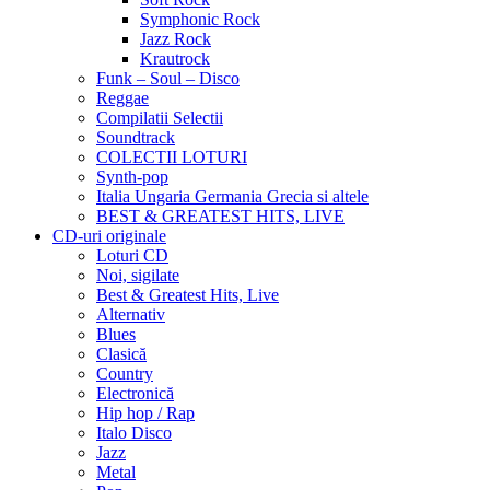
Symphonic Rock
Jazz Rock
Krautrock
Funk – Soul – Disco
Reggae
Compilatii Selectii
Soundtrack
COLECTII LOTURI
Synth-pop
Italia Ungaria Germania Grecia si altele
BEST & GREATEST HITS, LIVE
CD-uri originale
Loturi CD
Noi, sigilate
Best & Greatest Hits, Live
Alternativ
Blues
Clasică
Country
Electronică
Hip hop / Rap
Italo Disco
Jazz
Metal