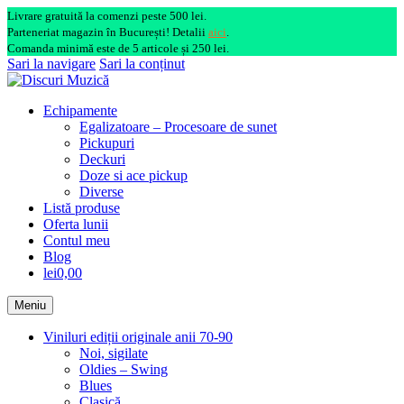
Livrare gratuită la comenzi peste 500 lei.
Parteneriat magazin în București! Detalii
aici
.
Comanda minimă este de 5 articole și 250 lei.
Sari la navigare
Sari la conținut
Echipamente
Egalizatoare – Procesoare de sunet
Pickupuri
Deckuri
Doze si ace pickup
Diverse
Listă produse
Oferta lunii
Contul meu
Blog
lei0,00
Meniu
Viniluri ediții originale anii 70-90
Noi, sigilate
Oldies – Swing
Blues
Clasică