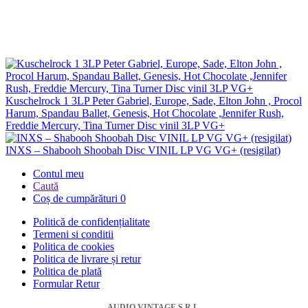
Kuschelrock 1 3LP Peter Gabriel, Europe, Sade, Elton John , Procol
Harum, Spandau Ballet, Genesis, Hot Chocolate ,Jennifer Rush,
Freddie Mercury, Tina Turner Disc vinil 3LP VG+
INXS – Shabooh Shoobah Disc VINIL LP VG VG+ (resigilat)
Contul meu
Caută
Coș de cumpărături
0
Politică de confidențialitate
Termeni si conditii
Politica de cookies
Politica de livrare și retur
Politica de plată
Formular Retur
AUDIO VINTAGE S.R.L.