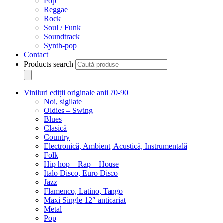
Pop
Reggae
Rock
Soul / Funk
Soundtrack
Synth-pop
Contact
Products search
Viniluri ediții originale anii 70-90
Noi, sigilate
Oldies – Swing
Blues
Clasică
Country
Electronică, Ambient, Acustică, Instrumentală
Folk
Hip hop – Rap – House
Italo Disco, Euro Disco
Jazz
Flamenco, Latino, Tango
Maxi Single 12″ anticariat
Metal
Pop