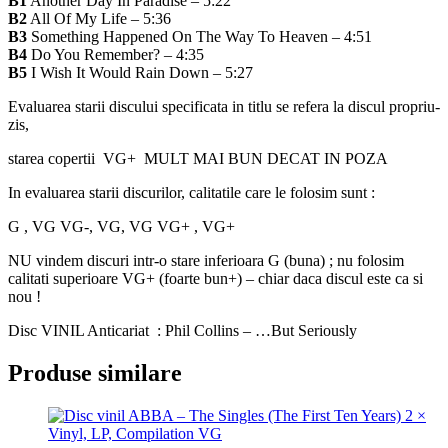
B1
Another Day In Paradise – 5:22
B2
All Of My Life – 5:36
B3
Something Happened On The Way To Heaven – 4:51
B4
Do You Remember? – 4:35
B5
I Wish It Would Rain Down – 5:27
Evaluarea starii discului specificata in titlu se refera la discul propriu-
zis,
starea copertii VG+ MULT MAI BUN DECAT IN POZA
In evaluarea starii discurilor, calitatile care le folosim sunt :
G , VG VG-, VG, VG VG+ , VG+
NU vindem discuri intr-o stare inferioara G (buna) ; nu folosim
calitati superioare VG+ (foarte bun+) – chiar daca discul este ca si
nou !
Disc VINIL Anticariat : Phil Collins – …But Seriously
Produse similare