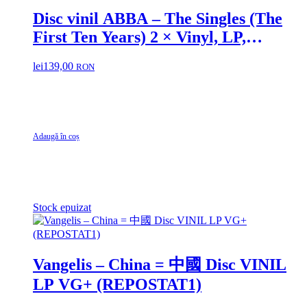
Disc vinil ABBA – The Singles (The
First Ten Years) 2 × Vinyl, LP,
Compilation VG
lei
139,00
RON
Adaugă în coș
Stock epuizat
Vangelis – China = 中國 Disc VINIL
LP VG+ (REPOSTAT1)