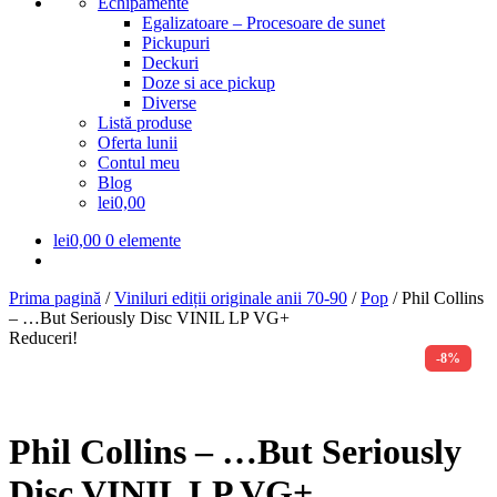
Echipamente
Egalizatoare – Procesoare de sunet
Pickupuri
Deckuri
Doze si ace pickup
Diverse
Listă produse
Oferta lunii
Contul meu
Blog
lei0,00
lei
0,00
0 elemente
Prima pagină
/
Viniluri ediții originale anii 70-90
/
Pop
/
Phil Collins
– …But Seriously Disc VINIL LP VG+
Reduceri!
-8%
Phil Collins – …But Seriously
Disc VINIL LP VG+