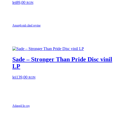
lei
89,00
RON
Anunță-mă când revine
Sade – Stronger Than Pride Disc vinil
LP
lei
139,00
RON
Adaugă în coș