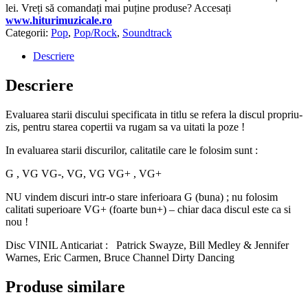
lei. Vreți să comandați mai puține produse? Accesați
www.hiturimuzicale.ro
Categorii:
Pop
,
Pop/Rock
,
Soundtrack
Descriere
Descriere
Evaluarea starii discului specificata in titlu se refera la discul propriu-
zis, pentru starea copertii va rugam sa va uitati la poze !
In evaluarea starii discurilor, calitatile care le folosim sunt :
G , VG VG-, VG, VG VG+ , VG+
NU vindem discuri intr-o stare inferioara G (buna) ; nu folosim
calitati superioare VG+ (foarte bun+) – chiar daca discul este ca si
nou !
Disc VINIL Anticariat : Patrick Swayze, Bill Medley & Jennifer
Warnes, Eric Carmen, Bruce Channel Dirty Dancing
Produse similare