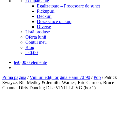
Echipamente
Egalizatoare – Procesoare de sunet
Pickupuri
Deckuri
Doze si ace pickup
Diverse
Listă produse
Oferta lunii
Contul meu
Blog
lei0,00
lei
0,00
0 elemente
Prima pagină
/
Viniluri ediții originale anii 70-90
/
Pop
/
Patrick
Swayze, Bill Medley & Jennifer Warnes, Eric Carmen, Bruce
Channel Dirty Dancing Disc VINIL LP VG (box1)