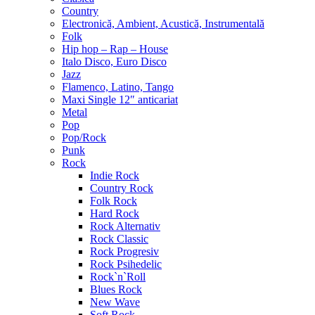
Country
Electronică, Ambient, Acustică, Instrumentală
Folk
Hip hop – Rap – House
Italo Disco, Euro Disco
Jazz
Flamenco, Latino, Tango
Maxi Single 12″ anticariat
Metal
Pop
Pop/Rock
Punk
Rock
Indie Rock
Country Rock
Folk Rock
Hard Rock
Rock Alternativ
Rock Classic
Rock Progresiv
Rock Psihedelic
Rock`n`Roll
Blues Rock
New Wave
Soft Rock