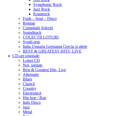
Symphonic Rock
Jazz Rock
Krautrock
Funk – Soul – Disco
Reggae
Compilatii Selectii
Soundtrack
COLECTII LOTURI
Synth-pop
Italia Ungaria Germania Grecia si altele
BEST & GREATEST HITS, LIVE
CD-uri originale
Loturi CD
Noi, sigilate
Best & Greatest Hits, Live
Alternativ
Blues
Clasică
Country
Electronică
Hip hop / Rap
Italo Disco
Jazz
Metal