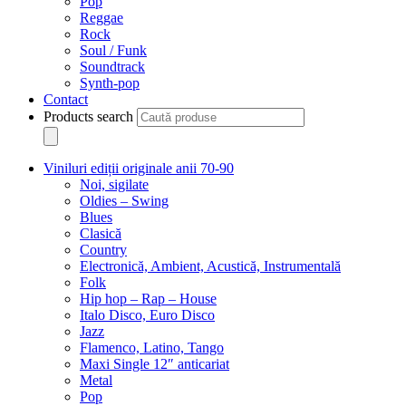
Pop
Reggae
Rock
Soul / Funk
Soundtrack
Synth-pop
Contact
Products search
Viniluri ediții originale anii 70-90
Noi, sigilate
Oldies – Swing
Blues
Clasică
Country
Electronică, Ambient, Acustică, Instrumentală
Folk
Hip hop – Rap – House
Italo Disco, Euro Disco
Jazz
Flamenco, Latino, Tango
Maxi Single 12″ anticariat
Metal
Pop