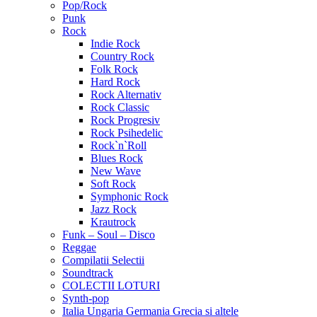
Pop/Rock
Punk
Rock
Indie Rock
Country Rock
Folk Rock
Hard Rock
Rock Alternativ
Rock Classic
Rock Progresiv
Rock Psihedelic
Rock`n`Roll
Blues Rock
New Wave
Soft Rock
Symphonic Rock
Jazz Rock
Krautrock
Funk – Soul – Disco
Reggae
Compilatii Selectii
Soundtrack
COLECTII LOTURI
Synth-pop
Italia Ungaria Germania Grecia si altele