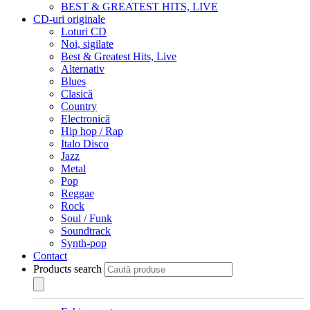
BEST & GREATEST HITS, LIVE
CD-uri originale
Loturi CD
Noi, sigilate
Best & Greatest Hits, Live
Alternativ
Blues
Clasică
Country
Electronică
Hip hop / Rap
Italo Disco
Jazz
Metal
Pop
Reggae
Rock
Soul / Funk
Soundtrack
Synth-pop
Contact
Products search