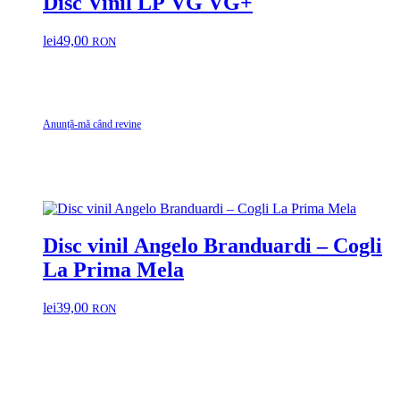
Disc Vinil LP VG VG+
lei
49,00
RON
Anunță-mă când revine
Disc vinil Angelo Branduardi – Cogli
La Prima Mela
lei
39,00
RON