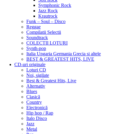
Symphonic Rock
Jazz Rock
Krautrock
Funk – Soul – Disco
Reggae
Compilatii Selectii
Soundtrack
COLECTII LOTURI
Synth-pop
Italia Ungaria Germania Grecia si altele
BEST & GREATEST HITS, LIVE
CD-uri originale
Loturi CD
Noi, sigilate
Best & Greatest Hits, Live
Alternativ
Blues
Clasică
Country
Electronică
Hip hop / Rap
Italo Disco
Jazz
Metal