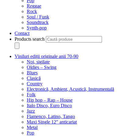
Pop
Reggae
Rock
Soul / Funk
Soundtrack
Synth-pop
Contact
Products search
Viniluri ediții originale anii 70-90
Noi, sigilate
Oldies – Swing
Blues
Clasică
Country
Electronică, Ambient, Acustică, Instrumentală
Folk
Hip hop – Rap – House
Italo Disco, Euro Disco
Jazz
Flamenco, Latino, Tango
Maxi Single 12″ anticariat
Metal
Pop