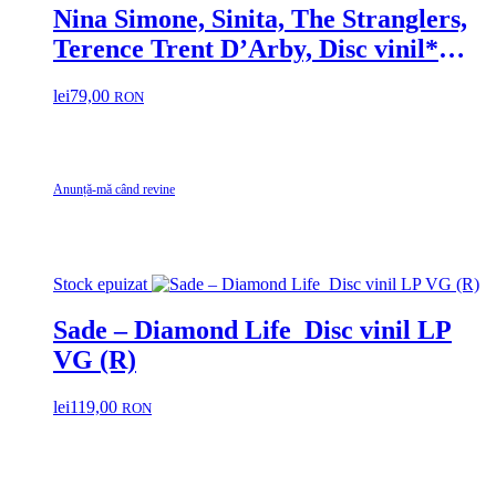
Nina Simone, Sinita, The Stranglers,
Terence Trent D’Arby, Disc vinil*
2LP Ronny’s Pop Show 11 – 32
lei
79,00
RON
melodi Black Samanta fox, Neu
Order, Sinead O’Connor, Sandra
Anunță-mă când revine
Stock epuizat
Sade – Diamond Life Disc vinil LP
VG (R)
lei
119,00
RON