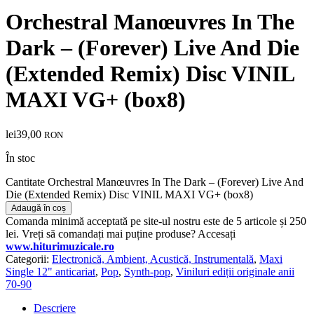
Orchestral Manœuvres In The
Dark – (Forever) Live And Die
(Extended Remix) Disc VINIL
MAXI VG+ (box8)
lei
39,00
RON
În stoc
Cantitate Orchestral Manœuvres In The Dark – (Forever) Live And
Die (Extended Remix) Disc VINIL MAXI VG+ (box8)
Adaugă în coș
Comanda minimă acceptată pe site-ul nostru este de 5 articole și 250
lei. Vreți să comandați mai puține produse? Accesați
www.hiturimuzicale.ro
Categorii:
Electronică, Ambient, Acustică, Instrumentală
,
Maxi
Single 12" anticariat
,
Pop
,
Synth-pop
,
Viniluri ediții originale anii
70-90
Descriere