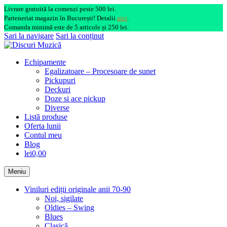
Livrare gratuită la comenzi peste 500 lei.
Parteneriat magazin în București! Detalii
aici
.
Comanda minimă este de 5 articole și 250 lei.
Sari la navigare
Sari la conținut
Echipamente
Egalizatoare – Procesoare de sunet
Pickupuri
Deckuri
Doze si ace pickup
Diverse
Listă produse
Oferta lunii
Contul meu
Blog
lei0,00
Meniu
Viniluri ediții originale anii 70-90
Noi, sigilate
Oldies – Swing
Blues
Clasică