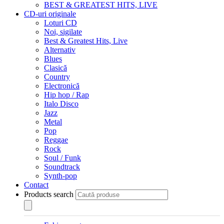
BEST & GREATEST HITS, LIVE
CD-uri originale
Loturi CD
Noi, sigilate
Best & Greatest Hits, Live
Alternativ
Blues
Clasică
Country
Electronică
Hip hop / Rap
Italo Disco
Jazz
Metal
Pop
Reggae
Rock
Soul / Funk
Soundtrack
Synth-pop
Contact
Products search