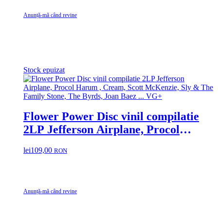
Anunță-mă când revine
Stock epuizat
Flower Power Disc vinil compilatie
2LP Jefferson Airplane, Procol
Harum , Cream, Scott McKenzie, Sly
lei
109,00
RON
& The Family Stone, The Byrds, Joan
Baez … VG+
Anunță-mă când revine