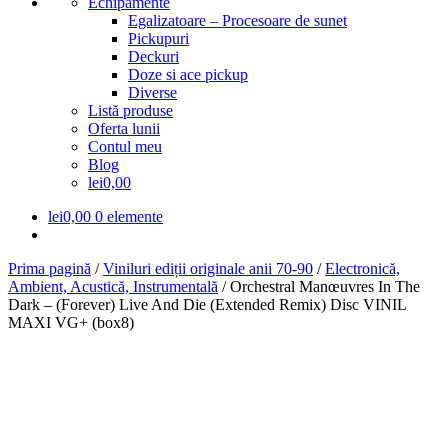
Echipamente
Egalizatoare – Procesoare de sunet
Pickupuri
Deckuri
Doze si ace pickup
Diverse
Listă produse
Oferta lunii
Contul meu
Blog
lei0,00
lei
0,00
0 elemente
Prima pagină
/
Viniluri ediții originale anii 70-90
/
Electronică,
Ambient, Acustică, Instrumentală
/
Orchestral Manœuvres In The
Dark – (Forever) Live And Die (Extended Remix) Disc VINIL
MAXI VG+ (box8)