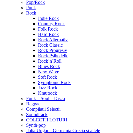
Pop/Rock
Punk
Rock
Indie Rock
Country Rock
Folk Rock
Hard Rock
Rock Alternativ
Rock Classic
Rock Progresiv
Rock Psihedelic
Rock`n`Roll
Blues Rock
New Wave
Soft Rock
Symphonic Rock
Jazz Rock
Krautrock
Funk – Soul – Disco
Reggae
Compilatii Selectii
Soundtrack
COLECTII LOTURI
Synth-pop
Italia Ungaria Germania Grecia si altele