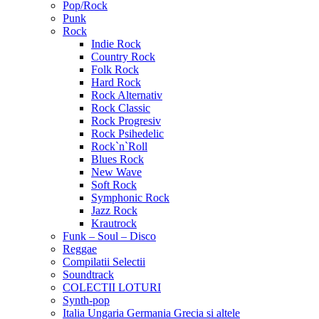
Pop/Rock
Punk
Rock
Indie Rock
Country Rock
Folk Rock
Hard Rock
Rock Alternativ
Rock Classic
Rock Progresiv
Rock Psihedelic
Rock`n`Roll
Blues Rock
New Wave
Soft Rock
Symphonic Rock
Jazz Rock
Krautrock
Funk – Soul – Disco
Reggae
Compilatii Selectii
Soundtrack
COLECTII LOTURI
Synth-pop
Italia Ungaria Germania Grecia si altele