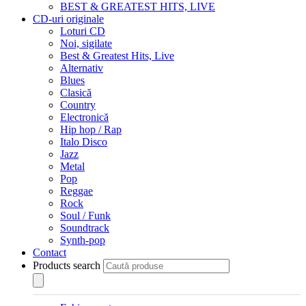
BEST & GREATEST HITS, LIVE
CD-uri originale
Loturi CD
Noi, sigilate
Best & Greatest Hits, Live
Alternativ
Blues
Clasică
Country
Electronică
Hip hop / Rap
Italo Disco
Jazz
Metal
Pop
Reggae
Rock
Soul / Funk
Soundtrack
Synth-pop
Contact
Products search