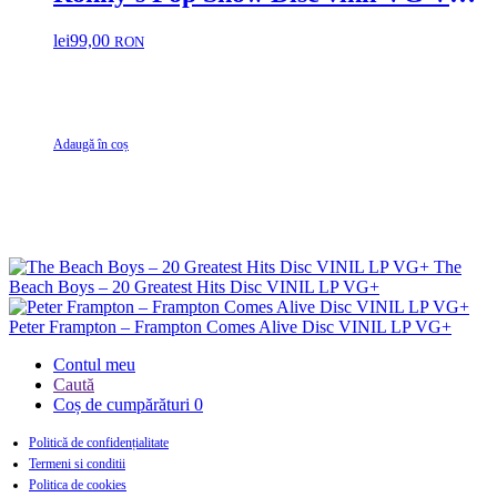
2LP Alexander O’Neal, Boy George,
lei
99,00
RON
Samantha Fox, Samantha Fox, Silicon
Dream
Adaugă în coș
The
Beach Boys – 20 Greatest Hits Disc VINIL LP VG+
Peter Frampton – Frampton Comes Alive Disc VINIL LP VG+
Contul meu
Caută
Coș de cumpărături
0
Politică de confidențialitate
Termeni si conditii
Politica de cookies