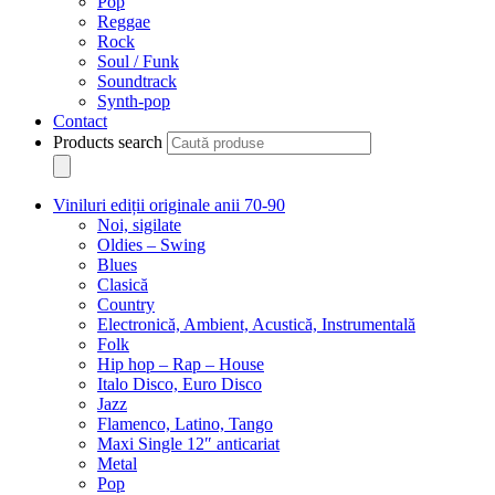
Pop
Reggae
Rock
Soul / Funk
Soundtrack
Synth-pop
Contact
Products search
Viniluri ediții originale anii 70-90
Noi, sigilate
Oldies – Swing
Blues
Clasică
Country
Electronică, Ambient, Acustică, Instrumentală
Folk
Hip hop – Rap – House
Italo Disco, Euro Disco
Jazz
Flamenco, Latino, Tango
Maxi Single 12″ anticariat
Metal
Pop