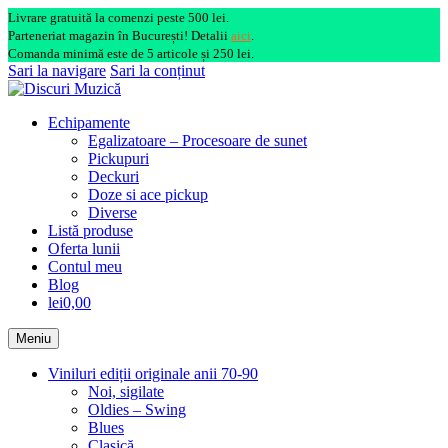
Livrare gratuită la comenzi peste 500 lei.
Parteneriat magazin în București! Detalii
aici
.
Comanda minimă este de 5 articole și 250 lei.
Sari la navigare
Sari la conținut
Echipamente
Egalizatoare – Procesoare de sunet
Pickupuri
Deckuri
Doze si ace pickup
Diverse
Listă produse
Oferta lunii
Contul meu
Blog
lei0,00
Meniu
Viniluri ediții originale anii 70-90
Noi, sigilate
Oldies – Swing
Blues
Clasică