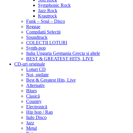
Symphonic Rock
Jazz Rock
Krautrock
Funk – Soul – Disco
Reggae
Compilatii Selectii
Soundtrack
COLECTII LOTURI
Synth-pop
Italia Ungaria Germania Grecia si altele
BEST & GREATEST HITS, LIVE
CD-uri originale
Loturi CD
Noi, sigilate
Best & Greatest Hits, Live
Alternativ
Blues
Clasică
Country
Electronică
Hip hop / Rap
Italo Disco
Jazz
Metal