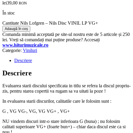
lei
39,00
RON
În stoc
Cantitate Nils Lofgren – Nils Disc VINIL LP VG+
Adaugă în coș
Comanda minimă acceptată pe site-ul nostru este de 5 articole și 250
lei. Vreți să comandați mai puține produse? Accesați
www.hiturimuzicale.ro
Categorie:
Viniluri
Descriere
Descriere
Evaluarea starii discului specificata in titlu se refera la discul propriu-
zis, pentru starea copertii va rugam sa va uitati la poze !
In evaluarea starii discurilor, calitatile care le folosim sunt :
G , VG VG-, VG, VG VG+ , VG+
NU vindem discuri intr-o stare inferioara G (buna) ; nu folosim
calitati superioare VG+ (foarte bun+) – chiar daca discul este ca si
nou !