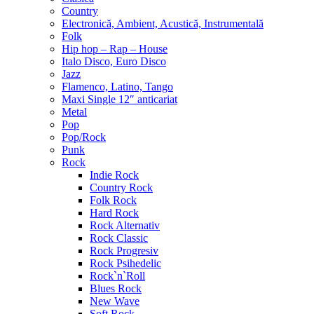
Country
Electronică, Ambient, Acustică, Instrumentală
Folk
Hip hop – Rap – House
Italo Disco, Euro Disco
Jazz
Flamenco, Latino, Tango
Maxi Single 12″ anticariat
Metal
Pop
Pop/Rock
Punk
Rock
Indie Rock
Country Rock
Folk Rock
Hard Rock
Rock Alternativ
Rock Classic
Rock Progresiv
Rock Psihedelic
Rock`n`Roll
Blues Rock
New Wave
Soft Rock