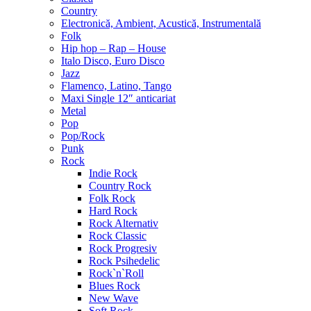
Country
Electronică, Ambient, Acustică, Instrumentală
Folk
Hip hop – Rap – House
Italo Disco, Euro Disco
Jazz
Flamenco, Latino, Tango
Maxi Single 12″ anticariat
Metal
Pop
Pop/Rock
Punk
Rock
Indie Rock
Country Rock
Folk Rock
Hard Rock
Rock Alternativ
Rock Classic
Rock Progresiv
Rock Psihedelic
Rock`n`Roll
Blues Rock
New Wave
Soft Rock