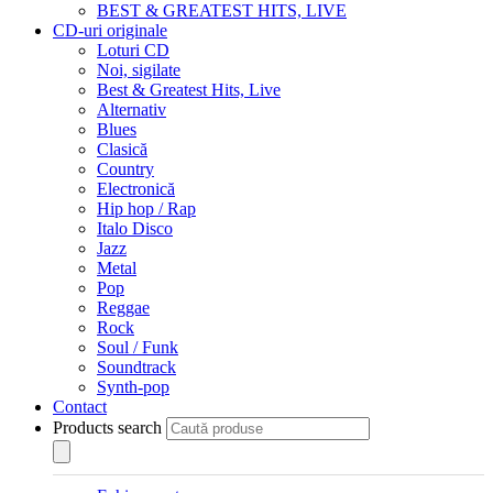
BEST & GREATEST HITS, LIVE
CD-uri originale
Loturi CD
Noi, sigilate
Best & Greatest Hits, Live
Alternativ
Blues
Clasică
Country
Electronică
Hip hop / Rap
Italo Disco
Jazz
Metal
Pop
Reggae
Rock
Soul / Funk
Soundtrack
Synth-pop
Contact
Products search