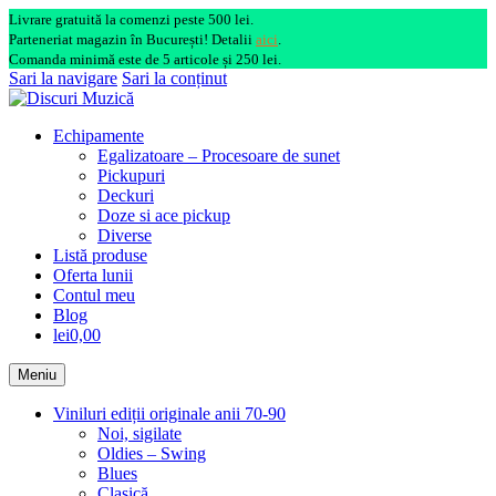
Livrare gratuită la comenzi peste 500 lei.
Parteneriat magazin în București! Detalii
aici
.
Comanda minimă este de 5 articole și 250 lei.
Sari la navigare
Sari la conținut
Echipamente
Egalizatoare – Procesoare de sunet
Pickupuri
Deckuri
Doze si ace pickup
Diverse
Listă produse
Oferta lunii
Contul meu
Blog
lei0,00
Meniu
Viniluri ediții originale anii 70-90
Noi, sigilate
Oldies – Swing
Blues
Clasică