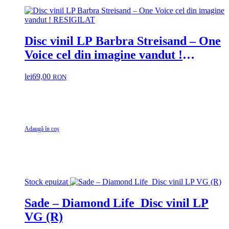
Disc vinil LP Barbra Streisand – One
Voice cel din imagine vandut !
RESIGILAT
lei
69,00
RON
Adaugă în coș
Stock epuizat
Sade – Diamond Life Disc vinil LP
VG (R)