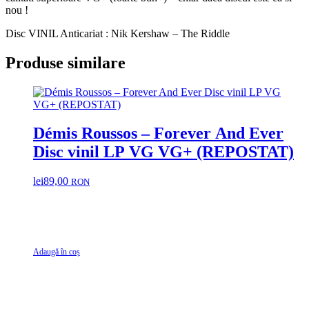
nou !
Disc VINIL Anticariat : Nik Kershaw – The Riddle
Produse similare
Démis Roussos – Forever And Ever
Disc vinil LP VG VG+ (REPOSTAT)
lei
89,00
RON
Adaugă în coș