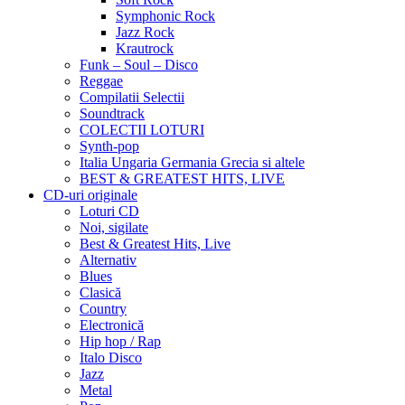
Symphonic Rock
Jazz Rock
Krautrock
Funk – Soul – Disco
Reggae
Compilatii Selectii
Soundtrack
COLECTII LOTURI
Synth-pop
Italia Ungaria Germania Grecia si altele
BEST & GREATEST HITS, LIVE
CD-uri originale
Loturi CD
Noi, sigilate
Best & Greatest Hits, Live
Alternativ
Blues
Clasică
Country
Electronică
Hip hop / Rap
Italo Disco
Jazz
Metal