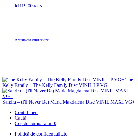
lei
119,00
RON
Anunță-mă când revine
The
Kelly Family – The Kelly Family Disc VINIL LP VG+
Sandra – (I'll Never Be) Maria Magdalena Disc VINIL MAXI VG+
Contul meu
Caută
Coș de cumpărături
0
Politică de confidențialitate