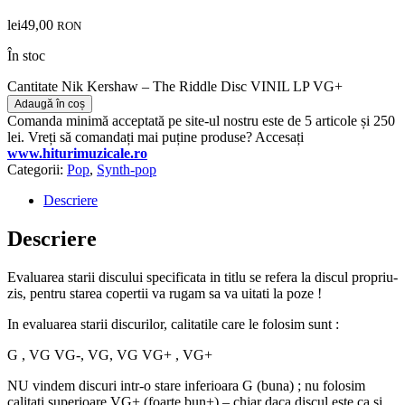
lei
49,00
RON
În stoc
Cantitate Nik Kershaw – The Riddle Disc VINIL LP VG+
Adaugă în coș
Comanda minimă acceptată pe site-ul nostru este de 5 articole și 250
lei. Vreți să comandați mai puține produse? Accesați
www.hiturimuzicale.ro
Categorii:
Pop
,
Synth-pop
Descriere
Descriere
Evaluarea starii discului specificata in titlu se refera la discul propriu-
zis, pentru starea copertii va rugam sa va uitati la poze !
In evaluarea starii discurilor, calitatile care le folosim sunt :
G , VG VG-, VG, VG VG+ , VG+
NU vindem discuri intr-o stare inferioara G (buna) ; nu folosim
calitati superioare VG+ (foarte bun+) – chiar daca discul este ca si