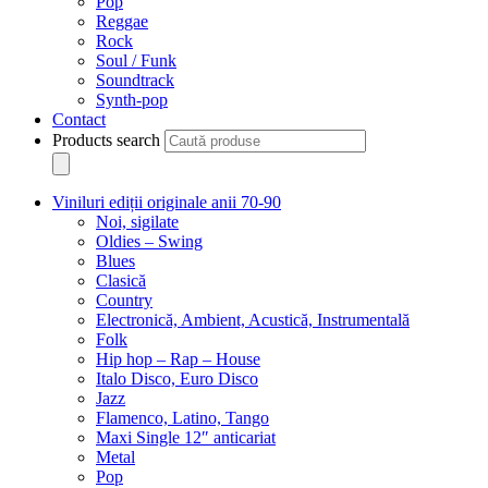
Pop
Reggae
Rock
Soul / Funk
Soundtrack
Synth-pop
Contact
Products search
Viniluri ediții originale anii 70-90
Noi, sigilate
Oldies – Swing
Blues
Clasică
Country
Electronică, Ambient, Acustică, Instrumentală
Folk
Hip hop – Rap – House
Italo Disco, Euro Disco
Jazz
Flamenco, Latino, Tango
Maxi Single 12″ anticariat
Metal
Pop