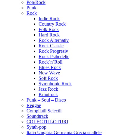
Pop/Rock
Punk
Rock
Indie Rock
Country Rock
Folk Rock
Hard Rock
Rock Alternativ
Rock Classic
Rock Progresiv
Rock Psihedelic
Rock`n`Roll
Blues Rock
New Wave
Soft Rock
Symphonic Rock
Jazz Rock
Krautrock
Funk – Soul – Disco
Reggae
Compilatii Selectii
Soundtrack
COLECTII LOTURI
Synth-pop
Italia Ungaria Germania Grecia si altele