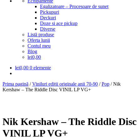
Echipamente
Egalizatoare – Procesoare de sunet
Pickupuri
Deckuri
Doze si ace pickup
Diverse
Listă produse
Oferta lunii
Contul meu
Blog
lei0,00
lei
0,00
0 elemente
Prima pagină
/
Viniluri ediții originale anii 70-90
/
Pop
/
Nik
Kershaw – The Riddle Disc VINIL LP VG+
Nik Kershaw – The Riddle Disc
VINIL LP VG+