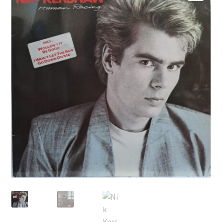
Echipamente
🔍
Listă produse
Oferta lunii
Contul meu
Blog
lei0,00