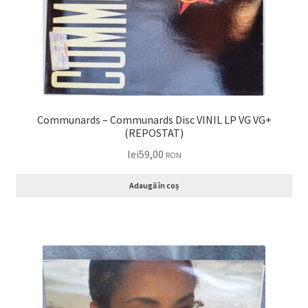
Communards – Communards Disc VINIL LP VG VG+
(REPOSTAT)
lei
59,00
RON
Adaugă în coș