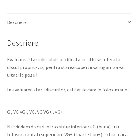
Descriere
Descriere
Evaluarea starii discului specificata in titlu se refera la
discul propriu-zis, pentru starea copertii va rugam sa va
uitati la poze !
In evaluarea starii discurilor, calitatile care le folosim sunt
:
G , VG VG-, VG, VG VG+ , VG+
NU vindem discuri intr-o stare inferioara G (buna) ; nu
folosim calitati superioare VG+ (foarte bun+) – chiar daca