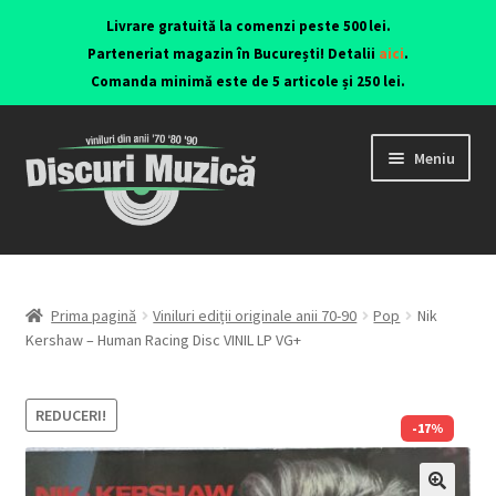
Livrare gratuită la comenzi peste 500 lei.
Parteneriat magazin în București! Detalii
aici
.
Comanda minimă este de 5 articole și 250 lei.
Meniu
Viniluri ediții originale anii 70-90
CD-uri originale
Prima pagină
Viniluri ediții originale anii 70-90
Pop
Nik
Kershaw – Human Racing Disc VINIL LP VG+
Contact
REDUCERI!
-17%