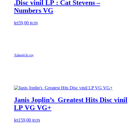
.Disc vinil LP : Cat Stevens –
Numbers VG
lei
59,00
RON
Adaugă în coș
Janis Joplin’s Greatest Hits Disc vinil
LP VG VG+
lei
159,00
RON