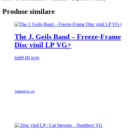
Produse similare
The J. Geils Band – Freeze-Frame
Disc vinil LP VG+
lei
69,00
RON
Adaugă în coș