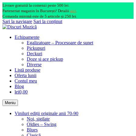
Livrare gratuită la comenzi peste 500 lei.
Parteneriat magazin în București! Detalii
aici
.
Comanda minimă este de 5 articole și 250 lei.
Sari la navigare
Sari la conținut
Echipamente
Egalizatoare – Procesoare de sunet
Pickupuri
Deckuri
Doze si ace pickup
Diverse
Listă produse
Oferta lunii
Contul meu
Blog
lei0,00
Meniu
Viniluri ediții originale anii 70-90
Noi, sigilate
Oldies – Swing
Blues
Clasică