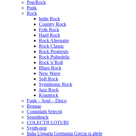
Pop/Rock
Punk
Rock
Indie Rock
Country Rock
Folk Rock
Hard Rock
Rock Alternativ
Rock Classic
Rock Progresiv
Rock Psihedelic
Rock`n`Roll
Blues Rock
New Wave
Soft Rock
Symphonic Rock
Jazz Rock
Krautrock
Funk – Soul – Disco
Reggae
Compilatii Selectii
Soundtrack
COLECTII LOTURI
Synth-pop
Italia Ungaria Germania Grecia si altele