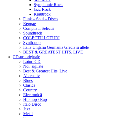
Symphonic Rock
Jazz Rock
Krautrock
Funk – Soul – Disco
Reggae
Compilatii Selectii
Soundtrack
COLECTII LOTURI
Synth-pop
Italia Ungaria Germania Grecia si altele
BEST & GREATEST HITS, LIVE
CD-uri originale
Loturi CD
Noi, sigilate
Best & Greatest Hits, Live
Alternativ
Blues
Clasică
Country
Electronică
Hip hop / Rap
Italo Disco
Jazz
Metal