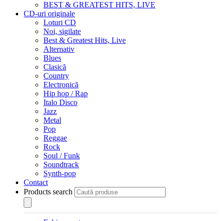
BEST & GREATEST HITS, LIVE
CD-uri originale
Loturi CD
Noi, sigilate
Best & Greatest Hits, Live
Alternativ
Blues
Clasică
Country
Electronică
Hip hop / Rap
Italo Disco
Jazz
Metal
Pop
Reggae
Rock
Soul / Funk
Soundtrack
Synth-pop
Contact
Products search