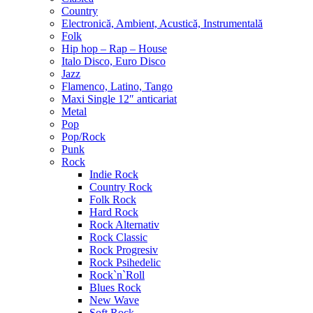
Country
Electronică, Ambient, Acustică, Instrumentală
Folk
Hip hop – Rap – House
Italo Disco, Euro Disco
Jazz
Flamenco, Latino, Tango
Maxi Single 12″ anticariat
Metal
Pop
Pop/Rock
Punk
Rock
Indie Rock
Country Rock
Folk Rock
Hard Rock
Rock Alternativ
Rock Classic
Rock Progresiv
Rock Psihedelic
Rock`n`Roll
Blues Rock
New Wave
Soft Rock