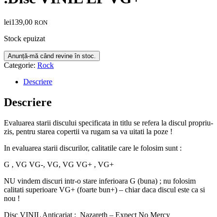
lei
139,00
RON
Stock epuizat
Categorie:
Rock
Descriere
Descriere
Evaluarea starii discului specificata in titlu se refera la discul propriu-
zis, pentru starea copertii va rugam sa va uitati la poze !
In evaluarea starii discurilor, calitatile care le folosim sunt :
G , VG VG-, VG, VG VG+ , VG+
NU vindem discuri intr-o stare inferioara G (buna) ; nu folosim
calitati superioare VG+ (foarte bun+) – chiar daca discul este ca si
nou !
Disc VINIL Anticariat : Nazareth – Expect No Mercy