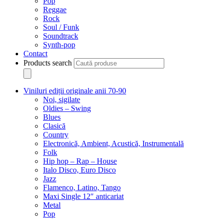
Pop
Reggae
Rock
Soul / Funk
Soundtrack
Synth-pop
Contact
Products search
Viniluri ediții originale anii 70-90
Noi, sigilate
Oldies – Swing
Blues
Clasică
Country
Electronică, Ambient, Acustică, Instrumentală
Folk
Hip hop – Rap – House
Italo Disco, Euro Disco
Jazz
Flamenco, Latino, Tango
Maxi Single 12″ anticariat
Metal
Pop