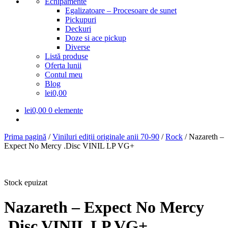
Echipamente
Egalizatoare – Procesoare de sunet
Pickupuri
Deckuri
Doze si ace pickup
Diverse
Listă produse
Oferta lunii
Contul meu
Blog
lei0,00
lei
0,00
0 elemente
Prima pagină
/
Viniluri ediții originale anii 70-90
/
Rock
/
Nazareth –
Expect No Mercy .Disc VINIL LP VG+
Stock epuizat
Nazareth – Expect No Mercy
.Disc VINIL LP VG+