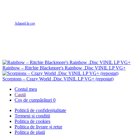
Adaugă în coș
Rainbow – Ritchie Blackmore's Rainbow .Disc VINIL LP VG+
Scorpions – Crazy World .Disc VINIL LP VG+ (repostat)
Contul meu
Caută
Coș de cumpărături
0
Politică de confidențialitate
Termeni si conditii
Politica de cookies
Politica de livrare și retur
Politica de plată