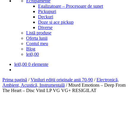
Echipamente
Egalizatoare – Procesoare de sunet
Pickupuri
Deckuri
Doze si ace pickup
Diverse
Listă produse
Oferta lunii
Contul meu
Blog
lei0,00
lei
0,00
0 elemente
Prima pagină
/
Viniluri ediții originale anii 70-90
/
Electronică,
Ambient, Acustică, Instrumentală
/
Mixed Emotions – Deep From
The Heart – Disc Vinil LP VG VG+ RESIGILAT