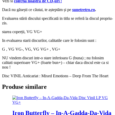
Vezi si
colecția noastră de CD-uri !
Dacă nu găsești ce căutai, te așteptăm și pe
sunetretro.ro
.
Evaluarea stării discului specificată in titlu se referă la discul propriu-
zis.
starea coperții, VG VG+
In evaluarea starii discurilor, calitatile care le folosim sunt :
G , VG VG-, VG, VG VG+ , VG+
NU vindem discuri intr-o stare inferioara G (buna) ; nu folosim
calitati superioare VG+ (foarte bun+) – chiar daca discul este ca si
nou !
Disc VINIL Anticariat : Mixed Emotions – Deep From The Heart
Produse similare
Iron Butterfly ‎– In-A-Gadda-Da-Vida