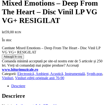
Mixed Emotions – Deep From
The Heart – Disc Vinil LP VG
VG+ RESIGILAT
lei
59,00
RON
În stoc
Cantitate Mixed Emotions – Deep From The Heart - Disc Vinil LP
VG VG+ RESIGILAT
Adaugă în coș
Comanda minimă acceptată pe site-ul nostru este de 5 articole și 250
lei. Vreți să comandați mai puține produse? Accesați
www.hiturimuzicale.ro
Categorii:
Electronică, Ambient, Acustică, Instrumentală
,
Synth-pop
,
Viniluri
,
Viniluri ediții originale anii 70-90
Descriere
Descriere