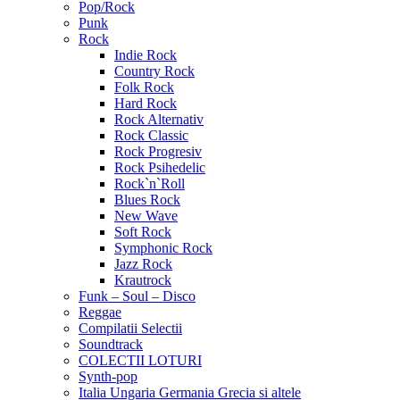
Pop/Rock
Punk
Rock
Indie Rock
Country Rock
Folk Rock
Hard Rock
Rock Alternativ
Rock Classic
Rock Progresiv
Rock Psihedelic
Rock`n`Roll
Blues Rock
New Wave
Soft Rock
Symphonic Rock
Jazz Rock
Krautrock
Funk – Soul – Disco
Reggae
Compilatii Selectii
Soundtrack
COLECTII LOTURI
Synth-pop
Italia Ungaria Germania Grecia si altele