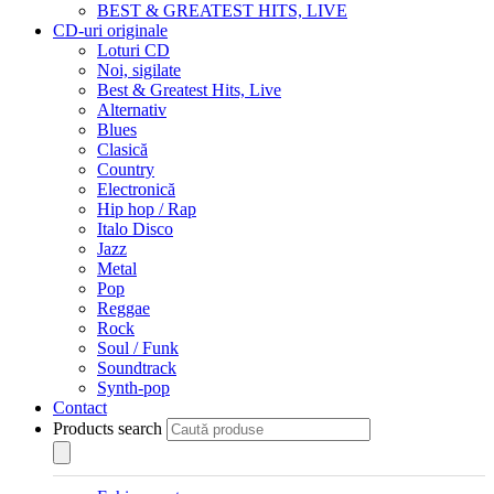
BEST & GREATEST HITS, LIVE
CD-uri originale
Loturi CD
Noi, sigilate
Best & Greatest Hits, Live
Alternativ
Blues
Clasică
Country
Electronică
Hip hop / Rap
Italo Disco
Jazz
Metal
Pop
Reggae
Rock
Soul / Funk
Soundtrack
Synth-pop
Contact
Products search