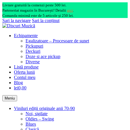
Livrare gratuită la comenzi peste 500 lei.
Parteneriat magazin în București! Detalii
aici
.
Comanda minimă este de 5 articole și 250 lei.
Sari la navigare
Sari la conținut
Echipamente
Egalizatoare – Procesoare de sunet
Pickupuri
Deckuri
Doze si ace pickup
Diverse
Listă produse
Oferta lunii
Contul meu
Blog
lei0,00
Meniu
Viniluri ediții originale anii 70-90
Noi, sigilate
Oldies – Swing
Blues
Clasică