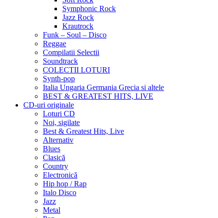
Symphonic Rock
Jazz Rock
Krautrock
Funk – Soul – Disco
Reggae
Compilatii Selectii
Soundtrack
COLECTII LOTURI
Synth-pop
Italia Ungaria Germania Grecia si altele
BEST & GREATEST HITS, LIVE
CD-uri originale
Loturi CD
Noi, sigilate
Best & Greatest Hits, Live
Alternativ
Blues
Clasică
Country
Electronică
Hip hop / Rap
Italo Disco
Jazz
Metal