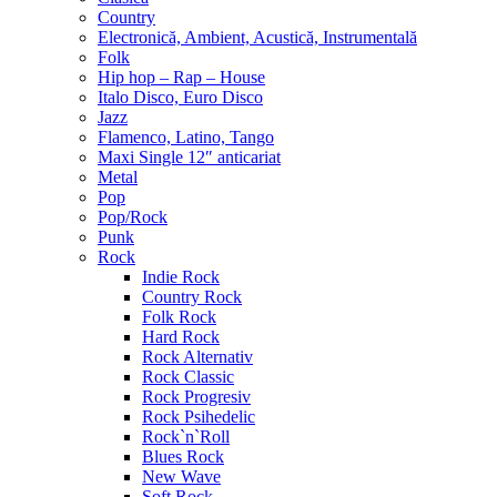
Country
Electronică, Ambient, Acustică, Instrumentală
Folk
Hip hop – Rap – House
Italo Disco, Euro Disco
Jazz
Flamenco, Latino, Tango
Maxi Single 12″ anticariat
Metal
Pop
Pop/Rock
Punk
Rock
Indie Rock
Country Rock
Folk Rock
Hard Rock
Rock Alternativ
Rock Classic
Rock Progresiv
Rock Psihedelic
Rock`n`Roll
Blues Rock
New Wave
Soft Rock