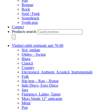
Pop
Reggae
Rock
Soul / Funk
Soundtrack
Synth-pop
Contact
Products search
Viniluri ediții originale anii 70-90
Noi, sigilate
Oldies – Swing
Blues
Clasică
Country
Electronică, Ambient, Acustică, Instrumentală
Folk
Hip hop – Rap – House
Italo Disco, Euro Disco
Jazz
Flamenco, Latino, Tango
Maxi Single 12″ anticariat
Metal
Pop