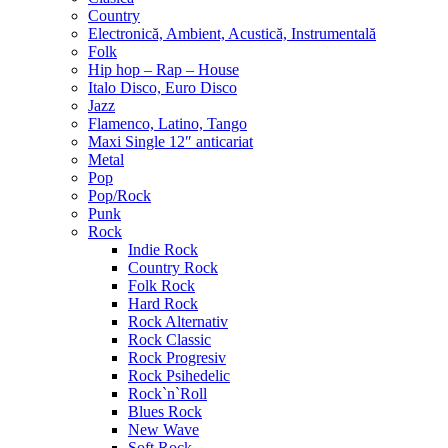
Country
Electronică, Ambient, Acustică, Instrumentală
Folk
Hip hop – Rap – House
Italo Disco, Euro Disco
Jazz
Flamenco, Latino, Tango
Maxi Single 12″ anticariat
Metal
Pop
Pop/Rock
Punk
Rock
Indie Rock
Country Rock
Folk Rock
Hard Rock
Rock Alternativ
Rock Classic
Rock Progresiv
Rock Psihedelic
Rock`n`Roll
Blues Rock
New Wave
Soft Rock