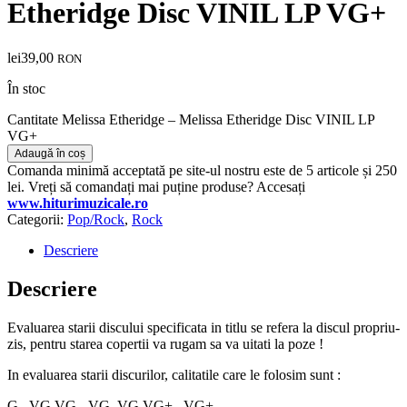
Etheridge Disc VINIL LP VG+
lei
39,00
RON
În stoc
Cantitate Melissa Etheridge – Melissa Etheridge Disc VINIL LP
VG+
Adaugă în coș
Comanda minimă acceptată pe site-ul nostru este de 5 articole și 250
lei. Vreți să comandați mai puține produse? Accesați
www.hiturimuzicale.ro
Categorii:
Pop/Rock
,
Rock
Descriere
Descriere
Evaluarea starii discului specificata in titlu se refera la discul propriu-
zis, pentru starea copertii va rugam sa va uitati la poze !
In evaluarea starii discurilor, calitatile care le folosim sunt :
G , VG VG-, VG, VG VG+ , VG+