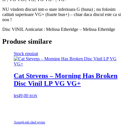
NU vindem discuri intr-o stare inferioara G (buna) ; nu folosim
calitati superioare VG+ (foarte bun+) – chiar daca discul este ca si
nou !
Disc VINIL Anticariat : Melissa Etheridge – Melissa Etheridge
Produse similare
Stock epuizat
Cat Stevens – Morning Has Broken
Disc Vinil LP VG VG+
lei
49,00
RON
Anunță-mă când revine