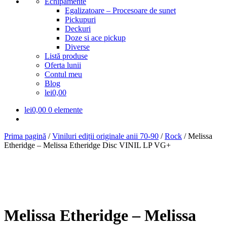
Echipamente
Egalizatoare – Procesoare de sunet
Pickupuri
Deckuri
Doze si ace pickup
Diverse
Listă produse
Oferta lunii
Contul meu
Blog
lei0,00
lei
0,00
0 elemente
Prima pagină
/
Viniluri ediții originale anii 70-90
/
Rock
/
Melissa
Etheridge – Melissa Etheridge Disc VINIL LP VG+
Melissa Etheridge – Melissa