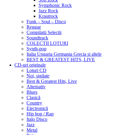
Symphonic Rock
Jazz Rock
Krautrock
Funk – Soul – Disco
Reggae
Compilatii Selectii
Soundtrack
COLECTII LOTURI
Synth-pop
Italia Ungaria Germania Grecia si altele
BEST & GREATEST HITS, LIVE
CD-uri originale
Loturi CD
Noi, sigilate
Best & Greatest Hits, Live
Alternativ
Blues
Clasică
Country
Electronică
Hip hop / Rap
Italo Disco
Jazz
Metal