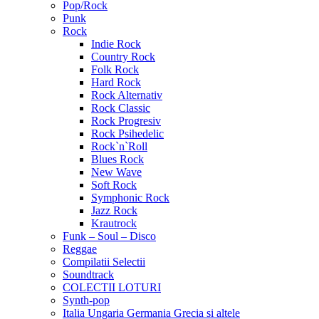
Pop/Rock
Punk
Rock
Indie Rock
Country Rock
Folk Rock
Hard Rock
Rock Alternativ
Rock Classic
Rock Progresiv
Rock Psihedelic
Rock`n`Roll
Blues Rock
New Wave
Soft Rock
Symphonic Rock
Jazz Rock
Krautrock
Funk – Soul – Disco
Reggae
Compilatii Selectii
Soundtrack
COLECTII LOTURI
Synth-pop
Italia Ungaria Germania Grecia si altele