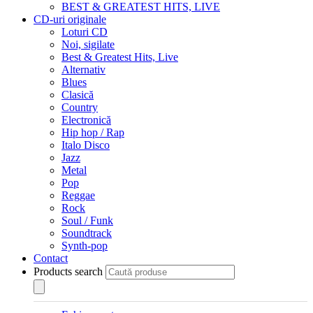
BEST & GREATEST HITS, LIVE
CD-uri originale
Loturi CD
Noi, sigilate
Best & Greatest Hits, Live
Alternativ
Blues
Clasică
Country
Electronică
Hip hop / Rap
Italo Disco
Jazz
Metal
Pop
Reggae
Rock
Soul / Funk
Soundtrack
Synth-pop
Contact
Products search