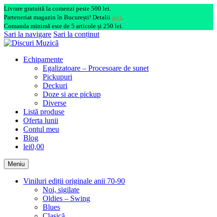
Livrare gratuită la comenzi peste 500 lei.
Parteneriat magazin în București! Detalii
aici
.
Comanda minimă este de 5 articole și 250 lei.
Sari la navigare
Sari la conținut
Echipamente
Egalizatoare – Procesoare de sunet
Pickupuri
Deckuri
Doze si ace pickup
Diverse
Listă produse
Oferta lunii
Contul meu
Blog
lei0,00
Meniu
Viniluri ediții originale anii 70-90
Noi, sigilate
Oldies – Swing
Blues
Clasică