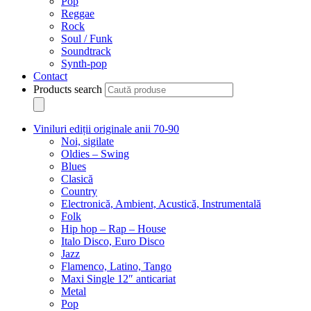
Pop
Reggae
Rock
Soul / Funk
Soundtrack
Synth-pop
Contact
Products search
Viniluri ediții originale anii 70-90
Noi, sigilate
Oldies – Swing
Blues
Clasică
Country
Electronică, Ambient, Acustică, Instrumentală
Folk
Hip hop – Rap – House
Italo Disco, Euro Disco
Jazz
Flamenco, Latino, Tango
Maxi Single 12″ anticariat
Metal
Pop