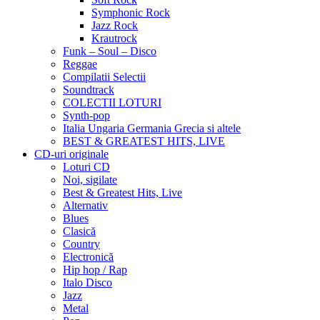
Symphonic Rock
Jazz Rock
Krautrock
Funk – Soul – Disco
Reggae
Compilatii Selectii
Soundtrack
COLECTII LOTURI
Synth-pop
Italia Ungaria Germania Grecia si altele
BEST & GREATEST HITS, LIVE
CD-uri originale
Loturi CD
Noi, sigilate
Best & Greatest Hits, Live
Alternativ
Blues
Clasică
Country
Electronică
Hip hop / Rap
Italo Disco
Jazz
Metal