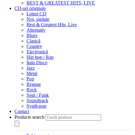
BEST & GREATEST HITS, LIVE
CD-uri originale
Loturi CD
Noi, sigilate
Best & Greatest Hits, Live
Alternativ
Blues
Clasică
Country
Electronică
Hip hop / Rap
Italo Disco
Jazz
Metal
Pop
Reggae
Rock
Soul / Funk
Soundtrack
Synth-pop
Contact
Products search