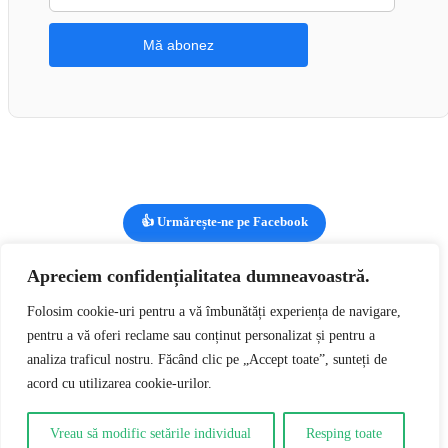
👍 Urmărește-ne pe Facebook
Apreciem confidențialitatea dumneavoastră.
Vizualizezi:
Melissa Etheridge – Brave And Crazy Disc VINIL
Folosim cookie-uri pentru a vă îmbunătăți experiența de navigare,
LP VG VG+ (box3)
lei
49,00
RON
Adaugă în coș
pentru a vă oferi reclame sau conținut personalizat și pentru a
0
analiza traficul nostru. Făcând clic pe „Accept toate”, sunteți de
acord cu utilizarea cookie-urilor.
0
Coșul tău
Coșul tău este gol
Întoarce-te la cumpărături
Vreau să modific setările individual
Resping toate
Continuă cumpărăturile