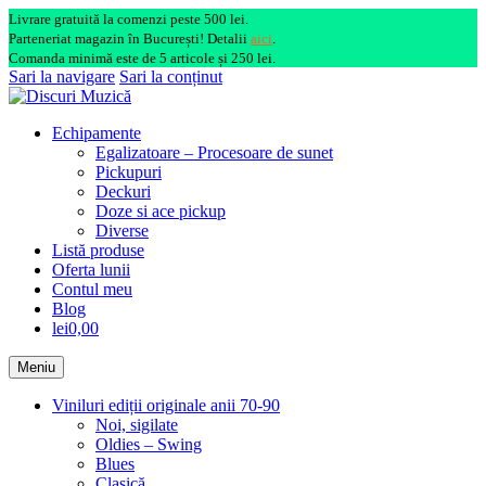
Livrare gratuită la comenzi peste 500 lei.
Parteneriat magazin în București! Detalii
aici
.
Comanda minimă este de 5 articole și 250 lei.
Sari la navigare
Sari la conținut
Echipamente
Egalizatoare – Procesoare de sunet
Pickupuri
Deckuri
Doze si ace pickup
Diverse
Listă produse
Oferta lunii
Contul meu
Blog
lei0,00
Meniu
Viniluri ediții originale anii 70-90
Noi, sigilate
Oldies – Swing
Blues
Clasică