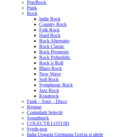
Pop/Rock
Punk
Rock
Indie Rock
Country Rock
Folk Rock
Hard Rock
Rock Alternativ
Rock Classic
Rock Progresiv
Rock Psihedelic
Rock`n`Roll
Blues Rock
New Wave
Soft Rock
Symphonic Rock
Jazz Rock
Krautrock
Funk – Soul – Disco
Reggae
Compilatii Selectii
Soundtrack
COLECTII LOTURI
Synth-pop
Italia Ungaria Germania Grecia si altele