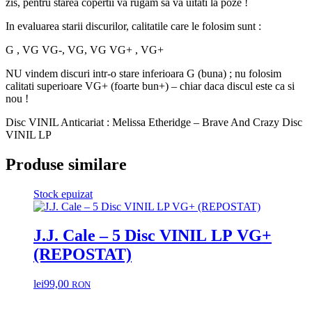
zis, pentru starea copertii va rugam sa va uitati la poze !
In evaluarea starii discurilor, calitatile care le folosim sunt :
G , VG VG-, VG, VG VG+ , VG+
NU vindem discuri intr-o stare inferioara G (buna) ; nu folosim
calitati superioare VG+ (foarte bun+) – chiar daca discul este ca si
nou !
Disc VINIL Anticariat : Melissa Etheridge – Brave And Crazy Disc
VINIL LP
Produse similare
Stock epuizat
J.J. Cale – 5 Disc VINIL LP VG+
(REPOSTAT)
lei
99,00
RON