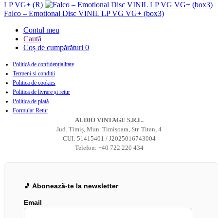
LP VG+ (R)
Falco – Emotional Disc VINIL LP VG VG+ (box3)
Contul meu
Caută
Coș de cumpărături
0
Politică de confidențialitate
Termeni si conditii
Politica de cookies
Politica de livrare și retur
Politica de plată
Formular Retur
AUDIO VINTAGE S.R.L.
Jud. Timiș, Mun. Timișoara, Str. Titan, 4
CUI: 51415401 / J2025016743004
Telefon: +40 722 220 434
🎵 Abonează-te la newsletter
Email