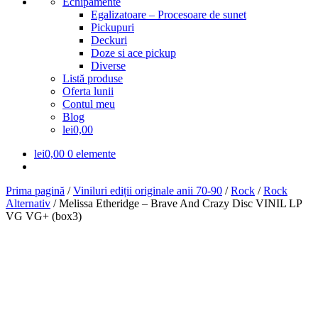
Echipamente
Egalizatoare – Procesoare de sunet
Pickupuri
Deckuri
Doze si ace pickup
Diverse
Listă produse
Oferta lunii
Contul meu
Blog
lei0,00
lei
0,00
0 elemente
Prima pagină
/
Viniluri ediții originale anii 70-90
/
Rock
/
Rock
Alternativ
/
Melissa Etheridge – Brave And Crazy Disc VINIL LP
VG VG+ (box3)