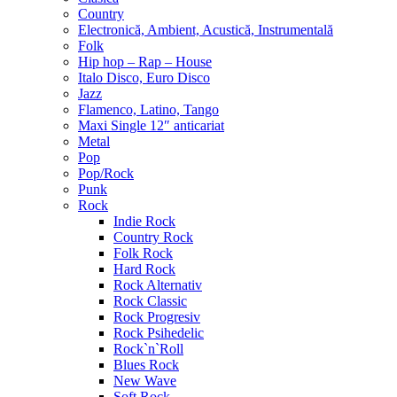
Country
Electronică, Ambient, Acustică, Instrumentală
Folk
Hip hop – Rap – House
Italo Disco, Euro Disco
Jazz
Flamenco, Latino, Tango
Maxi Single 12″ anticariat
Metal
Pop
Pop/Rock
Punk
Rock
Indie Rock
Country Rock
Folk Rock
Hard Rock
Rock Alternativ
Rock Classic
Rock Progresiv
Rock Psihedelic
Rock`n`Roll
Blues Rock
New Wave
Soft Rock