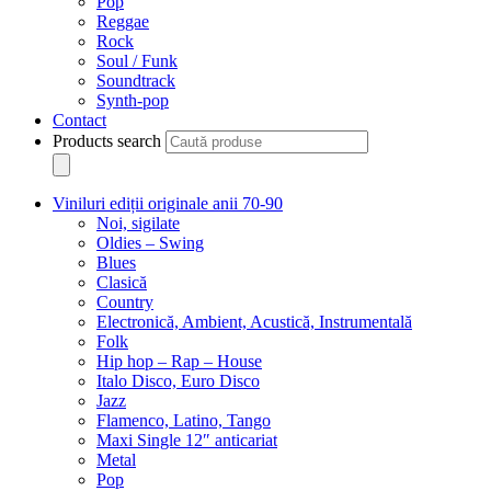
Pop
Reggae
Rock
Soul / Funk
Soundtrack
Synth-pop
Contact
Products search
Viniluri ediții originale anii 70-90
Noi, sigilate
Oldies – Swing
Blues
Clasică
Country
Electronică, Ambient, Acustică, Instrumentală
Folk
Hip hop – Rap – House
Italo Disco, Euro Disco
Jazz
Flamenco, Latino, Tango
Maxi Single 12″ anticariat
Metal
Pop