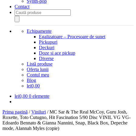
Synth-pop
Contact
Products
search
Echipamente
Egalizatoare – Procesoare de sunet
Pickupuri
Deckuri
Doze si ace pickup
Diverse
Listă produse
Oferta lunii
Contul meu
Blog
lei0,00
lei
0,00
0 elemente
Prima pagină
/
Viniluri
/
MC Sar & The Real McCoy, Guru Josh,
Roxette, Toto Cutugno, Hit Fascination 5/90 Disc VINIL VG VG-
Edoardo Bennato & Gianna Nannini, Snap, Black Box, Depeche
mode, Alannah Myles (copie)