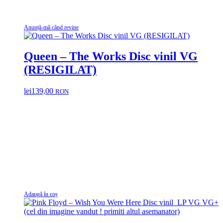
Anunță-mă când revine
Queen – The Works Disc vinil VG
(RESIGILAT)
lei
139,00
RON
Adaugă în coș