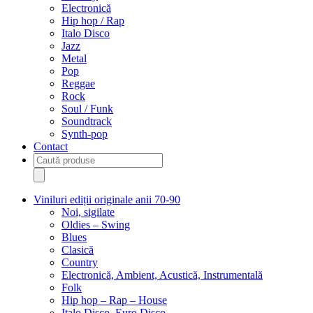
Electronică
Hip hop / Rap
Italo Disco
Jazz
Metal
Pop
Reggae
Rock
Soul / Funk
Soundtrack
Synth-pop
Contact
Products
search
Viniluri ediții originale anii 70-90
Noi, sigilate
Oldies – Swing
Blues
Clasică
Country
Electronică, Ambient, Acustică, Instrumentală
Folk
Hip hop – Rap – House
Italo Disco, Euro Disco