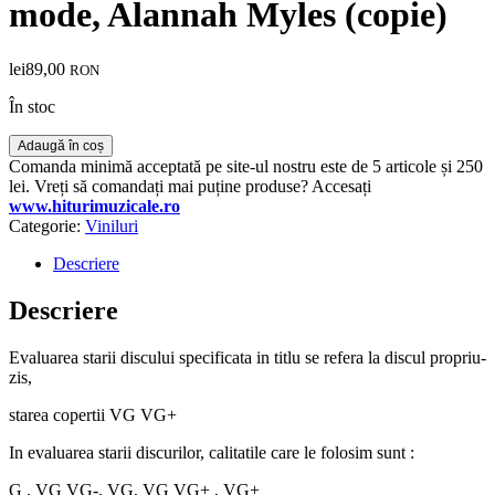
mode, Alannah Myles (copie)
lei
89,00
RON
În stoc
Cantitate
Adaugă în coș
MC
Comanda minimă acceptată pe site-ul nostru este de 5 articole și 250
Sar
lei. Vreți să comandați mai puține produse? Accesați
&
www.hiturimuzicale.ro
The
Categorie:
Viniluri
Real
McCoy,
Descriere
Guru
Josh,
Descriere
Roxette,
Toto
Evaluarea starii discului specificata in titlu se refera la discul propriu-
Cutugno,
zis,
Hit
Fascination
starea copertii VG VG+
5/90
Disc
In evaluarea starii discurilor, calitatile care le folosim sunt :
VINIL
VG
G , VG VG-, VG, VG VG+ , VG+