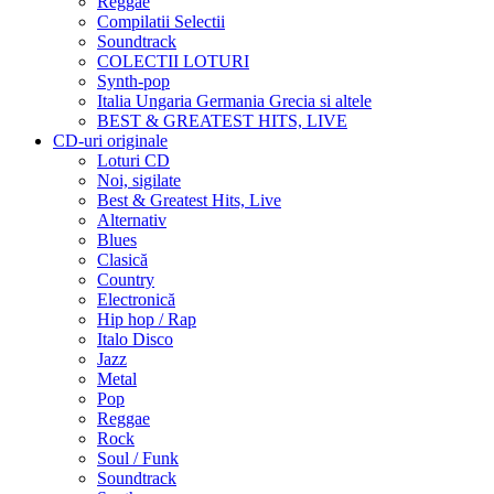
Reggae
Compilatii Selectii
Soundtrack
COLECTII LOTURI
Synth-pop
Italia Ungaria Germania Grecia si altele
BEST & GREATEST HITS, LIVE
CD-uri originale
Loturi CD
Noi, sigilate
Best & Greatest Hits, Live
Alternativ
Blues
Clasică
Country
Electronică
Hip hop / Rap
Italo Disco
Jazz
Metal
Pop
Reggae
Rock
Soul / Funk
Soundtrack