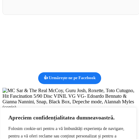
👍 Urmărește-ne pe Facebook
Vizualizezi:
MC Sar & The Real McCoy, Guru Josh, Roxette,
Apreciem confidențialitatea dumneavoastră.
Toto Cutugno, Hit Fascination 5/90 Disc VINIL VG VG-
Edoardo Bennato & Gianna Nannini, Snap, Black Box,
Folosim cookie-uri pentru a vă îmbunătăți experiența de navigare,
Depeche mode, Alannah Myles (copie)
lei
89,00
RON
Adaugă în coș
pentru a vă oferi reclame sau conținut personalizat și pentru a