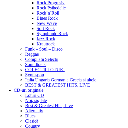
Rock Progresiv
Rock Psihedelic
Rock`n`Roll
Blues Rock
New Wave
Soft Rock
Symphonic Rock
Jazz Rock
Krautrock
Funk – Soul – Disco
Reggae
Compilatii Selectii
Soundtrack
COLECTII LOTURI
Synth-pop
Italia Ungaria Germania Grecia si altele
BEST & GREATEST HITS, LIVE
CD-uri originale
Loturi CD
Noi, sigilate
Best & Greatest Hits, Live
Alternativ
Blues
Clasică
Country