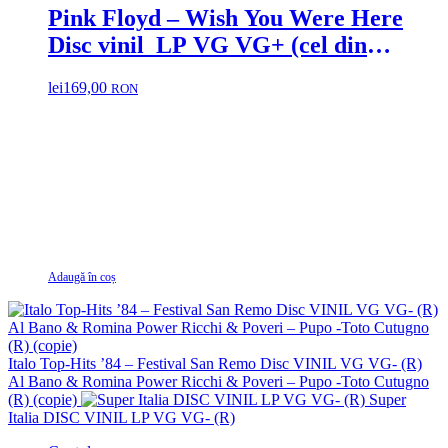
Pink Floyd – Wish You Were Here
Disc vinil LP VG VG+ (cel din
imagine vandut ! primiti altul
lei
169,00
RON
asemanator)
Adaugă în coș
Italo Top-Hits ’84 – Festival San Remo Disc VINIL VG VG- (R)
Al Bano & Romina Power Ricchi & Poveri – Pupo -Toto Cutugno
(R) (copie)
Super
Italia DISC VINIL LP VG VG- (R)