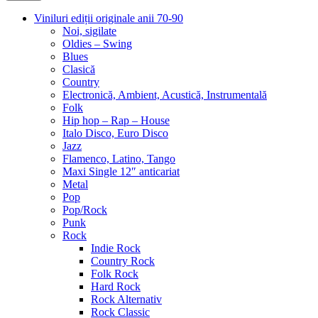
Viniluri ediții originale anii 70-90
Noi, sigilate
Oldies – Swing
Blues
Clasică
Country
Electronică, Ambient, Acustică, Instrumentală
Folk
Hip hop – Rap – House
Italo Disco, Euro Disco
Jazz
Flamenco, Latino, Tango
Maxi Single 12″ anticariat
Metal
Pop
Pop/Rock
Punk
Rock
Indie Rock
Country Rock
Folk Rock
Hard Rock
Rock Alternativ
Rock Classic