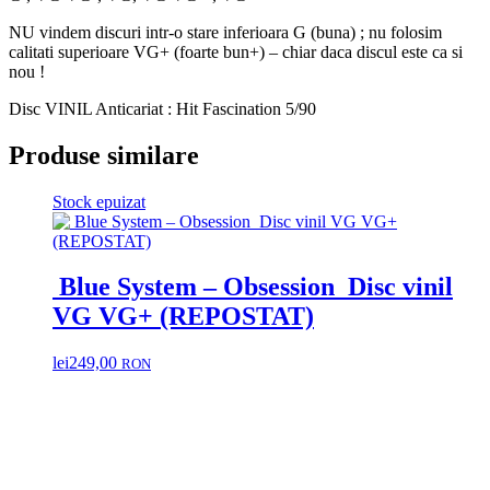
VG-
Edoardo
NU vindem discuri intr-o stare inferioara G (buna) ; nu folosim
Bennato
calitati superioare VG+ (foarte bun+) – chiar daca discul este ca si
&
nou !
Gianna
Nannini,
Disc VINIL Anticariat : Hit Fascination 5/90
Snap,
Black
Produse similare
Box,
Depeche
Stock epuizat
mode,
Alannah
Myles
(copie)
Blue System ‎– Obsession Disc vinil
VG VG+ (REPOSTAT)
lei
249,00
RON