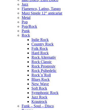
Jazz
Flamenco, Latino, Tango
Maxi Single 12″ anticariat
Metal
Pop
Pop/Rock
Punk
Rock
Indie Rock
Country Rock
Folk Rock
Hard Rock
Rock Alternativ
Rock Classic
Rock Progresiv
Rock Psihedelic
Rock`n`Roll
Blues Rock
New Wave
Soft Rock
Symphonic Rock
Jazz Rock
Krautrock
Funk – Soul – Disco