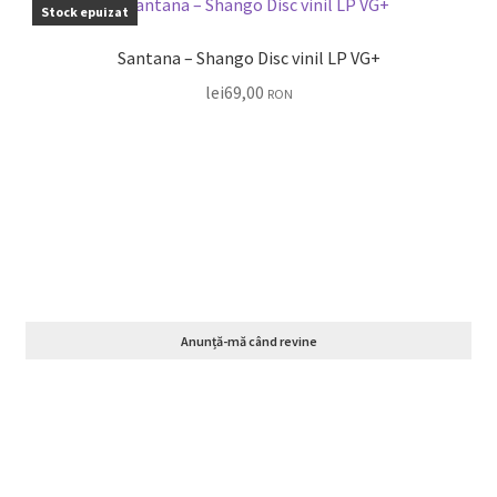
Stock epuizat
Santana – Shango Disc vinil LP VG+
lei
69,00
RON
Anunță-mă când revine