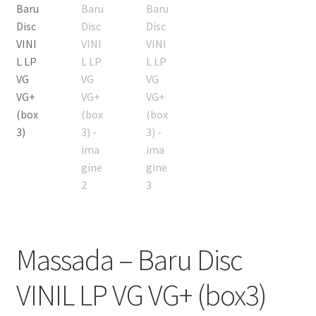
Listă produse
Oferta lunii
Contul meu
Blog
lei0,00
Massada – Baru Disc
VINIL LP VG VG+ (box3)