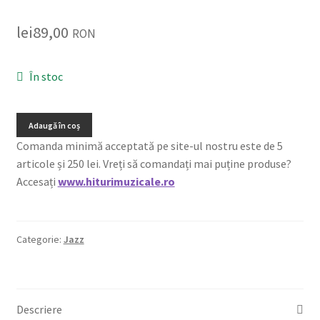
lei
89,00
RON
În stoc
Adaugă în coș
Comanda minimă acceptată pe site-ul nostru este de 5
articole și 250 lei. Vreți să comandați mai puține produse?
Accesați
www.hiturimuzicale.ro
Categorie:
Jazz
Descriere