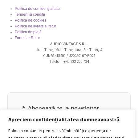
Politică de confidențialitate
Termeni si conditii
Politica de cookies
Politica de livrare și retur
Politica de plată
Formular Retur
AUDIO VINTAGE S.R.L.
Jud. Timiș, Mun. Timișoara, Str. Titan, 4
CUI: 51415401 / J2025016743004
Telefon: +40 722 220 434
🎵 Abonează-te la newsletter
Email
Apreciem confidențialitatea dumneavoastră.
Folosim cookie-uri pentru a vă îmbunătăți experiența de