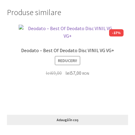
Produse similare
-17%
Deodato – Best Of Deodato Disc VINIL VG VG+
REDUCERI!
lei
69,00
lei
57,00
RON
Adaugă în coș