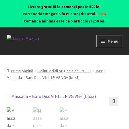
Livrare gratuită la comenzi peste 500 lei.
Parteneriat magazin în București! Detalii
aici
.
Comanda minimă este de 5 articole și 250 lei.
Meniu
Viniluri ediții originale anii 70-90
CD-uri originale
Prima pagină
Viniluri ediții originale anii 70-90
Jazz
Massada – Baru Disc VINIL LP VG VG+ (box3)
Contact
🔍
Echipamente