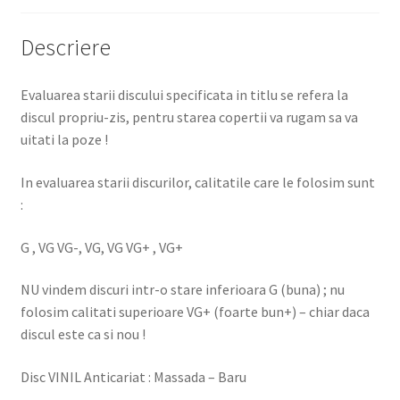
Descriere
Evaluarea starii discului specificata in titlu se refera la
discul propriu-zis, pentru starea copertii va rugam sa va
uitati la poze !
In evaluarea starii discurilor, calitatile care le folosim sunt
:
G , VG VG-, VG, VG VG+ , VG+
NU vindem discuri intr-o stare inferioara G (buna) ; nu
folosim calitati superioare VG+ (foarte bun+) – chiar daca
discul este ca si nou !
Disc VINIL Anticariat : Massada – Baru