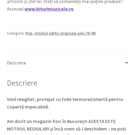
articole și 250 lei. Vreți să comandați mai puține produse?
Accesați
www.hiturimuzicale.ro
Categorii:
Pop
,
Viniluri ediții originale anii 70-90
Descriere
Descriere
Vinil resigilat, protejat cu folie termorezistentă pentru
copertă impecabilă.
Am dorit un magazin fizic în București ACESTA ESTE
MOTIVUL RESIGILARI și încă vrem să-l deschidem – ne poți