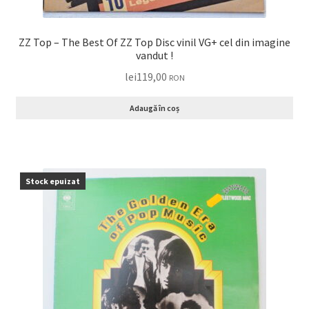
ZZ Top – The Best Of ZZ Top Disc vinil VG+ cel din imagine
vandut !
lei
119,00
RON
Adaugă în coș
Stock epuizat