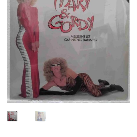
Echipamente
Listă produse
Oferta lunii
Contul meu
Blog
lei0,00