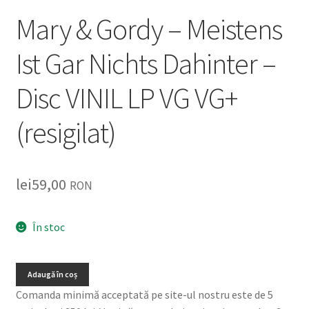
Mary & Gordy – Meistens
Ist Gar Nichts Dahinter –
Disc VINIL LP VG VG+
(resigilat)
lei
59,00
RON
În stoc
Adaugă în coș
Comanda minimă acceptată pe site-ul nostru este de 5