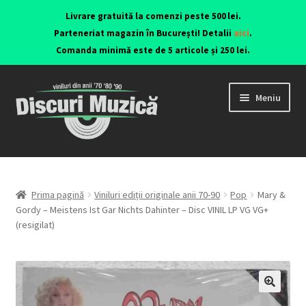
Livrare gratuită la comenzi peste 500 lei.
Parteneriat magazin în București! Detalii
aici
.
Comanda minimă este de 5 articole și 250 lei.
Meniu
Viniluri ediții originale anii 70-90
CD-uri originale
Prima pagină
Viniluri ediții originale anii 70-90
Pop
Mary &
Gordy – Meistens Ist Gar Nichts Dahinter – Disc VINIL LP VG VG+
(resigilat)
Contact
🔍