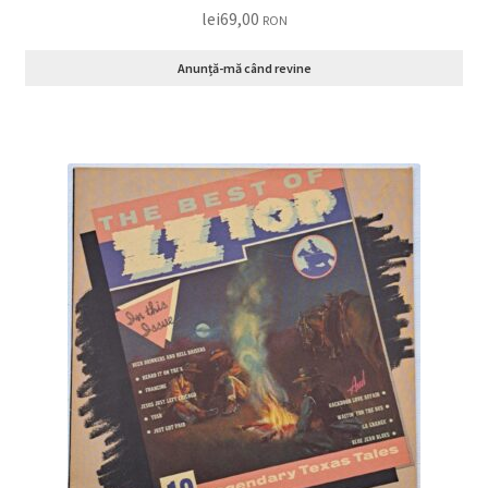
lei
69,00
RON
Anunță-mă când revine