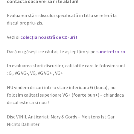
contacta dacă vrei să ni te alături!
Evaluarea stării discului specificată in titlu se referă la
discul propriu-zis.
Vezi si
colecția noastră de CD-uri !
Dacă nu găsești ce căutai, te așteptăm și pe
sunetretro.ro
.
In evaluarea starii discurilor, calitatile care le folosim sunt
: G , VG VG-, VG, VG VG+ , VG+
NU vindem discuri intr-o stare inferioara G (buna) ; nu
folosim calitati superioare VG+ (foarte bun+) – chiar daca
discul este ca si nou !
Disc VINIL Anticariat: Mary & Gordy – Meistens Ist Gar
Nichts Dahinter