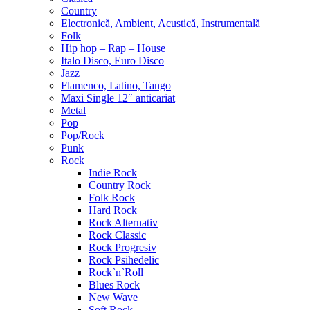
Country
Electronică, Ambient, Acustică, Instrumentală
Folk
Hip hop – Rap – House
Italo Disco, Euro Disco
Jazz
Flamenco, Latino, Tango
Maxi Single 12″ anticariat
Metal
Pop
Pop/Rock
Punk
Rock
Indie Rock
Country Rock
Folk Rock
Hard Rock
Rock Alternativ
Rock Classic
Rock Progresiv
Rock Psihedelic
Rock`n`Roll
Blues Rock
New Wave
Soft Rock