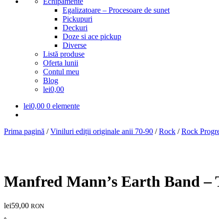
Echipamente
Egalizatoare – Procesoare de sunet
Pickupuri
Deckuri
Doze si ace pickup
Diverse
Listă produse
Oferta lunii
Contul meu
Blog
lei0,00
lei
0,00
0 elemente
Prima pagină
/
Viniluri ediții originale anii 70-90
/
Rock
/
Rock Progre
Manfred Mann’s Earth Band – 
lei
59,00
RON