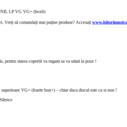
 VINIL LP VG VG+ (box6)
lei. Vreți să comandați mai puține produse? Accesați
www.hiturimuzica
zis, pentru starea copertii va rugam sa va uitati la poze !
i superioare VG+ (foarte bun+) – chiar daca discul este ca si nou !
Silence