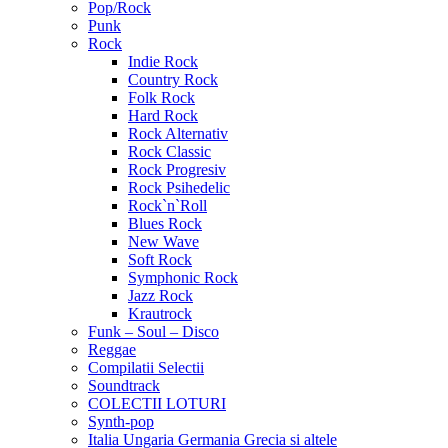
Pop/Rock
Punk
Rock
Indie Rock
Country Rock
Folk Rock
Hard Rock
Rock Alternativ
Rock Classic
Rock Progresiv
Rock Psihedelic
Rock`n`Roll
Blues Rock
New Wave
Soft Rock
Symphonic Rock
Jazz Rock
Krautrock
Funk – Soul – Disco
Reggae
Compilatii Selectii
Soundtrack
COLECTII LOTURI
Synth-pop
Italia Ungaria Germania Grecia si altele