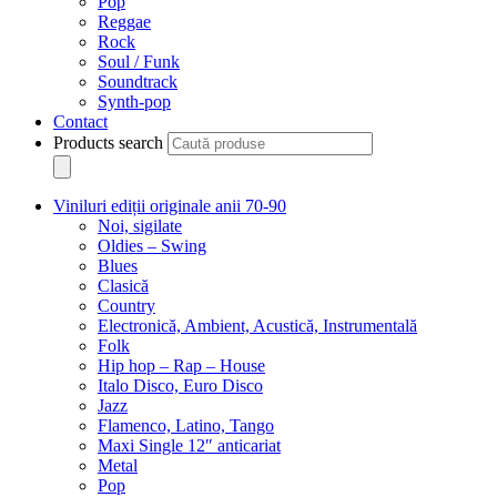
Pop
Reggae
Rock
Soul / Funk
Soundtrack
Synth-pop
Contact
Products search
Viniluri ediții originale anii 70-90
Noi, sigilate
Oldies – Swing
Blues
Clasică
Country
Electronică, Ambient, Acustică, Instrumentală
Folk
Hip hop – Rap – House
Italo Disco, Euro Disco
Jazz
Flamenco, Latino, Tango
Maxi Single 12″ anticariat
Metal
Pop