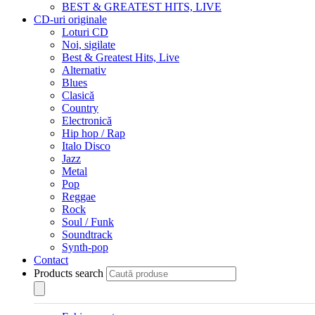
BEST & GREATEST HITS, LIVE
CD-uri originale
Loturi CD
Noi, sigilate
Best & Greatest Hits, Live
Alternativ
Blues
Clasică
Country
Electronică
Hip hop / Rap
Italo Disco
Jazz
Metal
Pop
Reggae
Rock
Soul / Funk
Soundtrack
Synth-pop
Contact
Products search