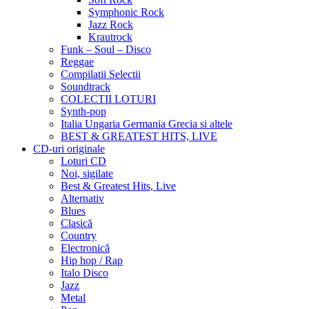
Symphonic Rock
Jazz Rock
Krautrock
Funk – Soul – Disco
Reggae
Compilatii Selectii
Soundtrack
COLECTII LOTURI
Synth-pop
Italia Ungaria Germania Grecia si altele
BEST & GREATEST HITS, LIVE
CD-uri originale
Loturi CD
Noi, sigilate
Best & Greatest Hits, Live
Alternativ
Blues
Clasică
Country
Electronică
Hip hop / Rap
Italo Disco
Jazz
Metal