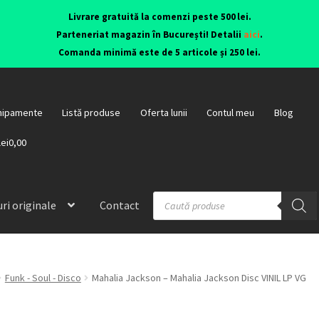
Livrare gratuită la comenzi peste 500 lei.
Parteneriat magazin în București! Detalii
aici
.
Comanda minimă este de 5 articole și 250 lei.
hipamente
Listă produse
Oferta lunii
Contul meu
Blog
lei0,00
ri originale
Contact
Funk - Soul - Disco
Mahalia Jackson – Mahalia Jackson Disc VINIL LP VG