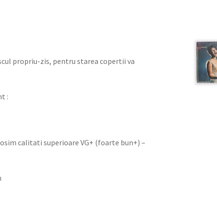
iscul propriu-zis, pentru starea copertii va
t :
olosim calitati superioare VG+ (foarte bun+) –
n