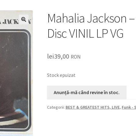
Mahalia Jackson –
🔍
Disc VINIL LP VG
lei
39,00
RON
Stock epuizat
Categorii:
BEST & GREATEST HITS, LIVE
,
Funk - 