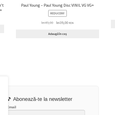
n’t
Paul Young – Paul Young Disc VINIL VG VG+
P VG VG+
REDUCERI!
lei
49,00
lei
39,00
RON
Adaugă în coș
🎵 Abonează-te la newsletter
Email