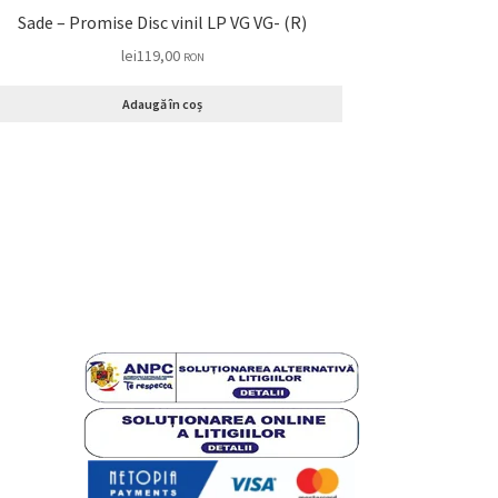
Sade – Promise Disc vinil LP VG VG- (R)
lei
119,00
RON
Adaugă în coș