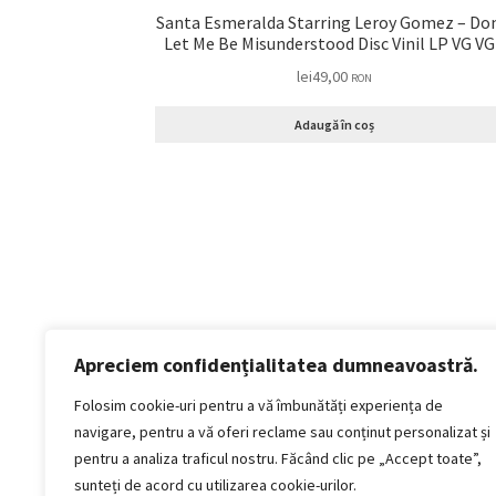
Santa Esmeralda Starring Leroy Gomez – Do
Let Me Be Misunderstood Disc Vinil L
lei
49,00
RON
Adaugă în coș
Apreciem confidențialitatea dumneavoastră.
Politică de confidențialitate
Termeni si conditii
Folosim cookie-uri pentru a vă îmbunătăți experiența de
Politica de cookies
navigare, pentru a vă oferi reclame sau conținut personalizat și
Politica de livrare și retur
pentru a analiza traficul nostru. Făcând clic pe „Accept toate”,
Politica de plată
sunteți de acord cu utilizarea cookie-urilor.