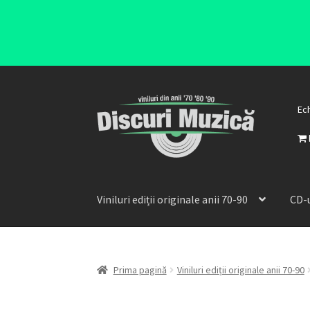
Ec
Viniluri ediții originale anii 70-90
CD-u
Prima pagină
Viniluri ediții originale anii 70-90