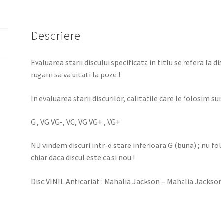
Descriere
Evaluarea starii discului specificata in titlu se refera la d
rugam sa va uitati la poze !
In evaluarea starii discurilor, calitatile care le folosim sun
G , VG VG-, VG, VG VG+ , VG+
NU vindem discuri intr-o stare inferioara G (buna) ; nu f
chiar daca discul este ca si nou !
Disc VINIL Anticariat : Mahalia Jackson – Mahalia Jackso