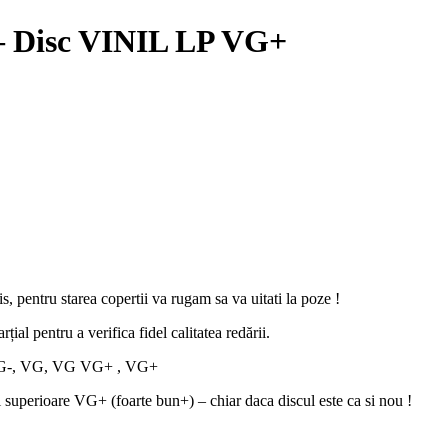
– Disc VINIL LP VG+
zis, pentru starea copertii va rugam sa va uitati la poze !
țial pentru a verifica fidel calitatea redării.
 VG VG-, VG, VG VG+ , VG+
i superioare VG+ (foarte bun+) – chiar daca discul este ca si nou !