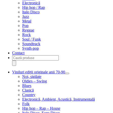
Electronică
Hip hop / Rap
Italo Disco
Jazz
Metal
Pop
Reggae
Rock
Soul / Funk
Soundtrack
Synth-pop
Contact
Products
search
Viniluri ediții originale anii 70-90
Extinde
Noi, sigilate
meniul
Oldies – Swing
copil
Blues
Clasică
Country
Electronică, Ambient, Acustică, Instrumentală
Folk
Hip hop – Rap – House
Italo Disco, Euro Disco