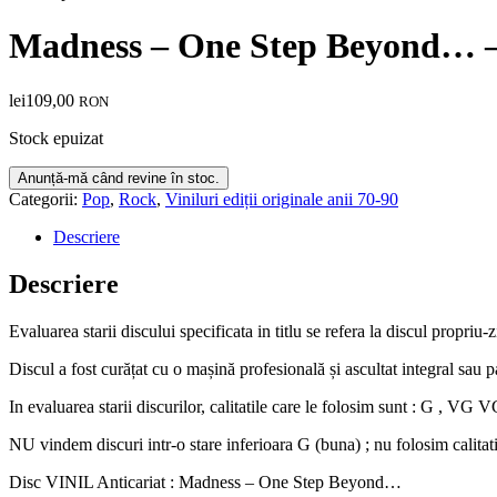
Madness – One Step Beyond… 
lei
109,00
RON
Stock epuizat
Categorii:
Pop
,
Rock
,
Viniluri ediții originale anii 70-90
Descriere
Descriere
Evaluarea starii discului specificata in titlu se refera la discul propriu-
Discul a fost curățat cu o mașină profesională și ascultat integral sau par
In evaluarea starii discurilor, calitatile care le folosim sunt : G ,
NU vindem discuri intr-o stare inferioara G (buna) ; nu folosim calitat
Disc VINIL Anticariat : Madness – One Step Beyond…