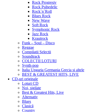
Rock Progresiv
Rock Psihedelic
Rock`n`Roll
Blues Rock
New Wave
Soft Rock
Symphonic Rock
Jazz Rock
Krautrock
Funk – Soul – Disco
Reggae
Compilatii Selectii
Soundtrack
COLECTII LOTURI
Synth-pop
Italia Ungaria Germania Grecia si altele
BEST & GREATEST HITS, LIVE
CD-uri originale
Loturi CD
Noi, sigilate
Best & Greatest Hits, Live
Alternativ
Blues
Clasică
Country