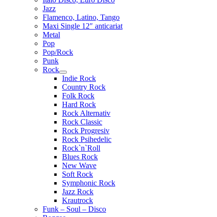
Jazz
Flamenco, Latino, Tango
Maxi Single 12″ anticariat
Metal
Pop
Pop/Rock
Punk
Rock
Extinde
Indie Rock
meniul
Country Rock
copil
Folk Rock
Hard Rock
Rock Alternativ
Rock Classic
Rock Progresiv
Rock Psihedelic
Rock`n`Roll
Blues Rock
New Wave
Soft Rock
Symphonic Rock
Jazz Rock
Krautrock
Funk – Soul – Disco