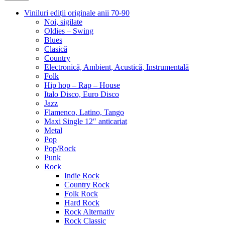
Viniluri ediții originale anii 70-90
Noi, sigilate
Oldies – Swing
Blues
Clasică
Country
Electronică, Ambient, Acustică, Instrumentală
Folk
Hip hop – Rap – House
Italo Disco, Euro Disco
Jazz
Flamenco, Latino, Tango
Maxi Single 12″ anticariat
Metal
Pop
Pop/Rock
Punk
Rock
Indie Rock
Country Rock
Folk Rock
Hard Rock
Rock Alternativ
Rock Classic