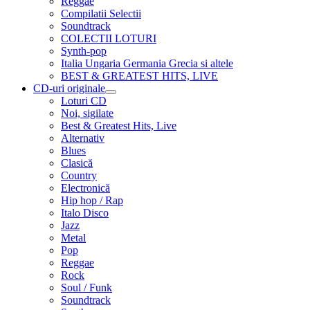
Reggae
Compilatii Selectii
Soundtrack
COLECTII LOTURI
Synth-pop
Italia Ungaria Germania Grecia si altele
BEST & GREATEST HITS, LIVE
CD-uri originale
Extinde
Loturi CD
meniul
Noi, sigilate
copil
Best & Greatest Hits, Live
Alternativ
Blues
Clasică
Country
Electronică
Hip hop / Rap
Italo Disco
Jazz
Metal
Pop
Reggae
Rock
Soul / Funk
Soundtrack