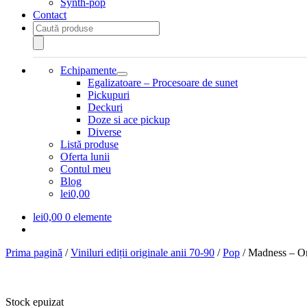
Synth-pop
Contact
Products
search
Echipamente
Extinde
Egalizatoare – Procesoare de sunet
meniul
Pickupuri
copil
Deckuri
Doze si ace pickup
Diverse
Listă produse
Oferta lunii
Contul meu
Blog
lei0,00
lei
0,00
0 elemente
Prima pagină
/
Viniluri ediții originale anii 70-90
/
Pop
/
Madness – O
Stock epuizat