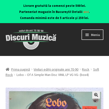
Livrare gratuită la comenzi peste 500 lei.
Parteneriat magazin în București! Detalii
aici
.
Comanda minimă este de 5 articole și 250 lei.
Meniu
Viniluri ediții originale anii 70-90
CD-uri originale
Prima pagină
Viniluri ediții originale anii 70-90
Rock
Soft
Rock
Lobo – Of A Simple Man Disc VINIL LP VG VG- (box4)
Contact
🔍