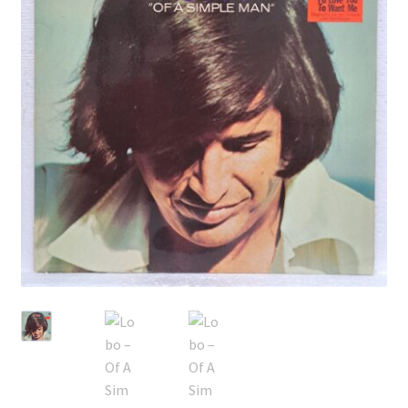
Echipamente
Listă produse
Oferta lunii
Contul meu
Blog
lei0,00