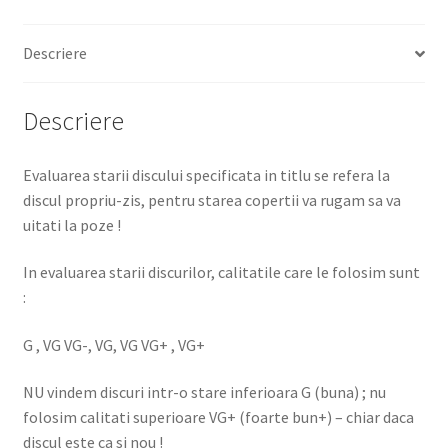
Descriere
Descriere
Evaluarea starii discului specificata in titlu se refera la
discul propriu-zis, pentru starea copertii va rugam sa va
uitati la poze !
In evaluarea starii discurilor, calitatile care le folosim sunt
:
G , VG VG-, VG, VG VG+ , VG+
NU vindem discuri intr-o stare inferioara G (buna) ; nu
folosim calitati superioare VG+ (foarte bun+) – chiar daca
discul este ca si nou !