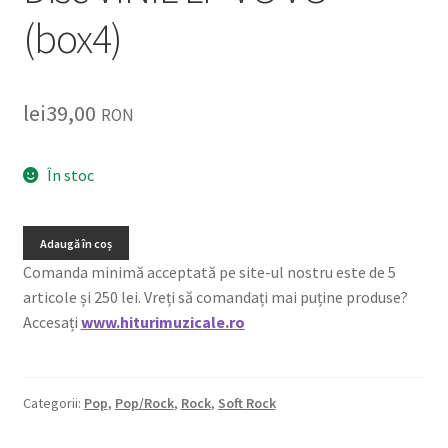
(box4)
lei
39,00
RON
În stoc
Adaugă în coș
Comanda minimă acceptată pe site-ul nostru este de 5
articole și 250 lei. Vreți să comandați mai puține produse?
Accesați
www.hiturimuzicale.ro
Categorii:
Pop
,
Pop/Rock
,
Rock
,
Soft Rock