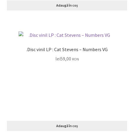
Adaugă în coș
.Disc vinil LP : Cat Stevens – Numbers VG
lei
59,00
RON
Adaugă în coș