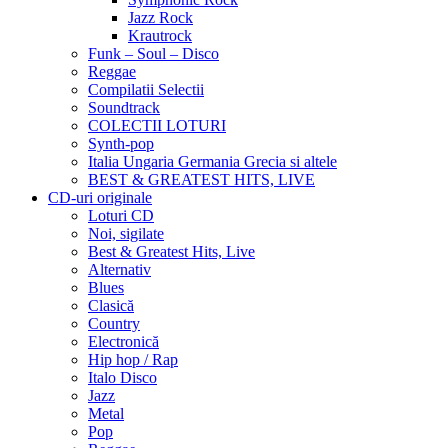
Jazz Rock
Krautrock
Funk – Soul – Disco
Reggae
Compilatii Selectii
Soundtrack
COLECTII LOTURI
Synth-pop
Italia Ungaria Germania Grecia si altele
BEST & GREATEST HITS, LIVE
CD-uri originale
Loturi CD
Noi, sigilate
Best & Greatest Hits, Live
Alternativ
Blues
Clasică
Country
Electronică
Hip hop / Rap
Italo Disco
Jazz
Metal
Pop