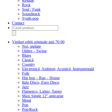
Reggae
Rock
Soul / Funk
Soundtrack
Synth-pop
Contact
Products
search
Viniluri ediții originale anii 70-90
Noi, sigilate
Oldies – Swing
Blues
Clasică
Country
Electronică, Ambient, Acustică, Instrumentală
Folk
Hip hop – Rap – House
Italo Disco, Euro Disco
Jazz
Flamenco, Latino, Tango
Maxi Single 12″ anticariat
Metal
Pop
Pop/Rock