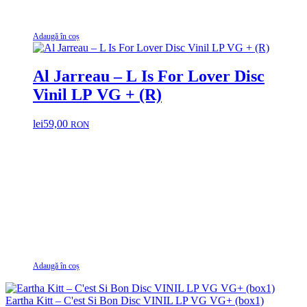
Adaugă în coș
Al Jarreau – L Is For Lover Disc
Vinil LP VG + (R)
lei
59,00
RON
Adaugă în coș
Eartha Kitt – C'est Si Bon Disc VINIL LP VG VG+ (box1)