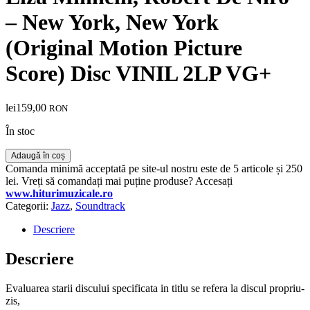
– New York, New York
(Original Motion Picture
Score) Disc VINIL 2LP VG+
lei
159,00
RON
În stoc
Cantitate
Adaugă în coș
Liza
Comanda minimă acceptată pe site-ul nostru este de 5 articole și 250
Minnelli,
lei. Vreți să comandați mai puține produse? Accesați
Robert
www.hiturimuzicale.ro
De
Categorii:
Jazz
,
Soundtrack
Niro
–
Descriere
New
York,
Descriere
New
York
Evaluarea starii discului specificata in titlu se refera la discul propriu-
(Original
zis,
Motion