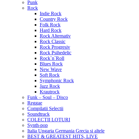
Punk
Rock
Indie Rock
Country Rock
Folk Rock
Hard Rock
Rock Alternativ
Rock Classic
Rock Progresiv
Rock Psihedelic
Rock`n`Roll
Blues Rock
New Wave
Soft Rock
Symphonic Rock
Jazz Rock
Krautrock
Funk – Soul – Disco
Reggae
Compilatii Selectii
Soundtrack
COLECTII LOTURI
Synth-pop
Italia Ungaria Germania Grecia si altele
BEST & GREATEST HITS, LIVE