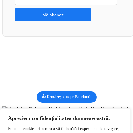
👍 Urmărește-ne pe Facebook
Apreciem confidențialitatea dumneavoastră.
Vizualizezi:
Liza Minnelli, Robert De Niro – New York, New
York (Original Motion Picture Score) Disc VINIL 2LP VG+
Folosim cookie-uri pentru a vă îmbunătăți experiența de navigare,
lei
159,00
RON