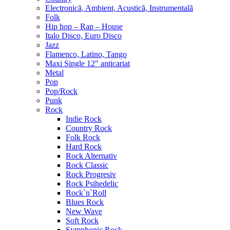
Electronică, Ambient, Acustică, Instrumentală
Folk
Hip hop – Rap – House
Italo Disco, Euro Disco
Jazz
Flamenco, Latino, Tango
Maxi Single 12″ anticariat
Metal
Pop
Pop/Rock
Punk
Rock
Indie Rock
Country Rock
Folk Rock
Hard Rock
Rock Alternativ
Rock Classic
Rock Progresiv
Rock Psihedelic
Rock`n`Roll
Blues Rock
New Wave
Soft Rock
Symphonic Rock