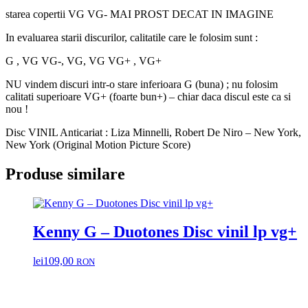
Picture
starea copertii VG VG- MAI PROST DECAT IN IMAGINE
Score)
Disc
In evaluarea starii discurilor, calitatile care le folosim sunt :
VINIL
2LP
G , VG VG-, VG, VG VG+ , VG+
VG+
NU vindem discuri intr-o stare inferioara G (buna) ; nu folosim
calitati superioare VG+ (foarte bun+) – chiar daca discul este ca si
nou !
Disc VINIL Anticariat : Liza Minnelli, Robert De Niro – New York,
New York (Original Motion Picture Score)
Produse similare
Kenny G – Duotones Disc vinil lp vg+
lei
109,00
RON