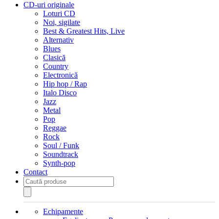
CD-uri originale
Loturi CD
Noi, sigilate
Best & Greatest Hits, Live
Alternativ
Blues
Clasică
Country
Electronică
Hip hop / Rap
Italo Disco
Jazz
Metal
Pop
Reggae
Rock
Soul / Funk
Soundtrack
Synth-pop
Contact
Products
search
Echipamente