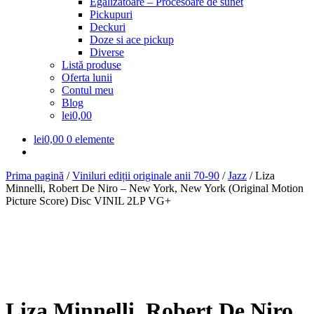
Egalizatoare – Procesoare de sunet
Pickupuri
Deckuri
Doze si ace pickup
Diverse
Listă produse
Oferta lunii
Contul meu
Blog
lei0,00
lei
0,00
0 elemente
Prima pagină
/
Viniluri ediții originale anii 70-90
/
Jazz
/
Liza
Minnelli, Robert De Niro – New York, New York (Original Motion
Picture Score) Disc VINIL 2LP VG+
Liza Minnelli, Robert De Niro