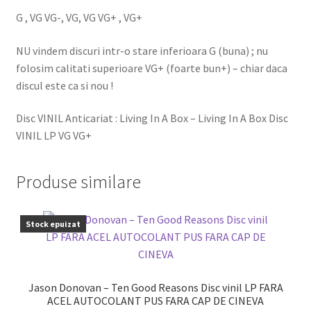
G , VG VG-, VG, VG VG+ , VG+
NU vindem discuri intr-o stare inferioara G (buna) ; nu
folosim calitati superioare VG+ (foarte bun+) – chiar daca
discul este ca si nou !
Disc VINIL Anticariat : Living In A Box – Living In A Box Disc
VINIL LP VG VG+
Produse similare
Stock epuizat
Jason Donovan – Ten Good Reasons Disc vinil LP FARA
ACEL AUTOCOLANT PUS FARA CAP DE CINEVA