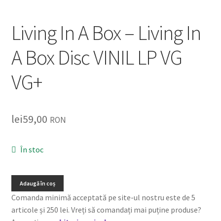
Listă produse
Living In A Box – Living In
Oferta lunii
A Box Disc VINIL LP VG
Contul meu
VG+
Blog
lei0,00
lei
59,00
RON
În stoc
Adaugă în coș
Comanda minimă acceptată pe site-ul nostru este de 5
articole și 250 lei. Vreți să comandați mai puține produse?