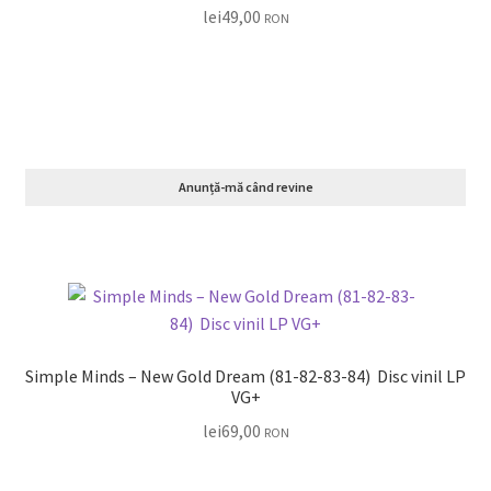
lei
49,00
RON
Anunță-mă când revine
Simple Minds ‎– New Gold Dream (81-82-83-84) Disc vinil LP
VG+
lei
69,00
RON