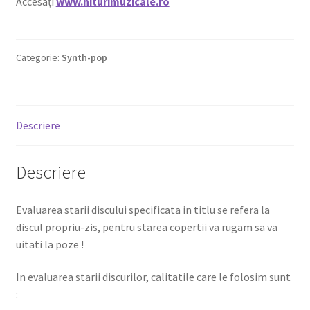
Accesați
www.hiturimuzicale.ro
Categorie:
Synth-pop
Descriere
Descriere
Evaluarea starii discului specificata in titlu se refera la
discul propriu-zis, pentru starea copertii va rugam sa va
uitati la poze !
In evaluarea starii discurilor, calitatile care le folosim sunt
: