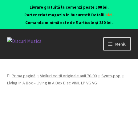
Livrare gratuită la comenzi peste 500 lei.
Parteneriat magazin în București! Detalii
aici
.
Comanda minimă este de 5 articole și 250 lei.
Meniu
Viniluri ediții originale anii 70-90
CD-uri originale
Prima pagină
Viniluri ediții originale anii 70-90
Synth-pop
Living In A Box – Living In A Box Disc VINIL LP VG VG+
Contact
Echipamente