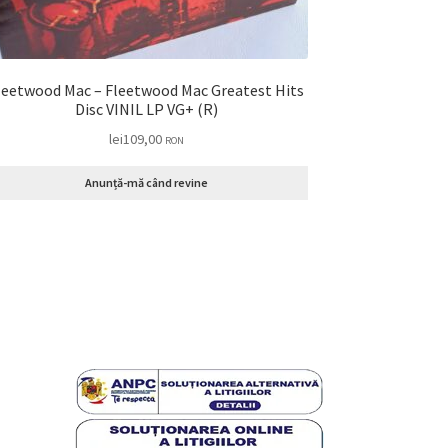
leetwood Mac – Fleetwood Mac Greatest Hits
Disc VINIL LP VG+ (R)
lei
109,00
RON
Anunță-mă când revine