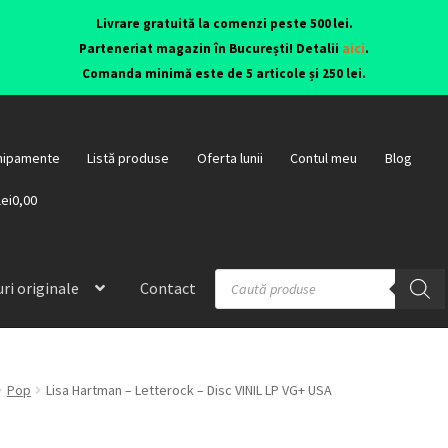
Livrare gratuită la comenzi peste 500 lei.
Parteneriat magazin în București! Detalii
aici
.
Comanda minimă este de 5 articole și 250 lei.
hipamente
Listă produse
Oferta lunii
Contul meu
Blog
lei0,00
ri originale
Contact
Pop
Lisa Hartman – Letterock – Disc VINIL LP VG+ USA