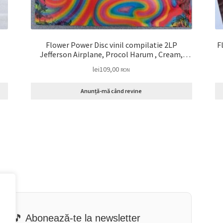
Flower Power Disc vinil compilatie 2LP
F
Jefferson Airplane, Procol Harum , Cream,
Scott McKenzie, Sly & The Family Stone, The
lei
109,00
RON
Byrds, Joan Baez … VG+
Anunță-mă când revine
🎵 Abonează-te la newsletter