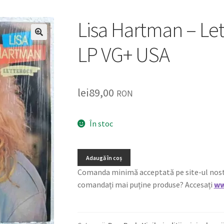
Lisa Hartman – Let
🔍
LP VG+ USA
lei
89,00
RON
În stoc
Adaugă în coș
Comanda minimă acceptată pe site-ul nostru e
comandați mai puține produse? Accesați
ww