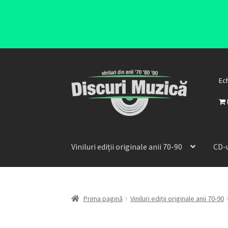
Ec
Viniluri ediții originale anii 70-90
CD-u
Prima pagină
Viniluri ediții originale anii 70-90