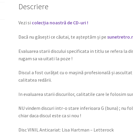
Descriere
Vezi si
colecția noastră de CD-uri !
Dacă nu găsești ce căutai, te așteptăm și pe
sunetretro.
Evaluarea starii discului specificata in titlu se refera la d
rugam sa va uitati la poze !
Discul a fost curățat cu o mașină profesională și ascultat 
calitatea redării.
In evaluarea starii discurilor, calitatile care le folosim su
NU vindem discuri intr-o stare inferioara G (buna) ; nu f
chiar daca discul este ca si nou !
Disc VINIL Anticariat: Lisa Hartman – Letterock