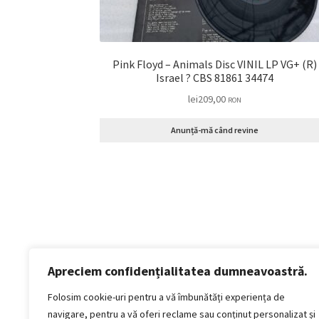
Pink Floyd – Animals Disc VINIL LP VG+ (R)
Israel ? CBS 81861 34474
lei
209,00
RON
Anunță-mă când revine
Apreciem confidențialitatea dumneavoastră.
Politică de confidențialitate
Termeni si conditii
Folosim cookie-uri pentru a vă îmbunătăți experiența de
Politica de cookies
navigare, pentru a vă oferi reclame sau conținut personalizat și