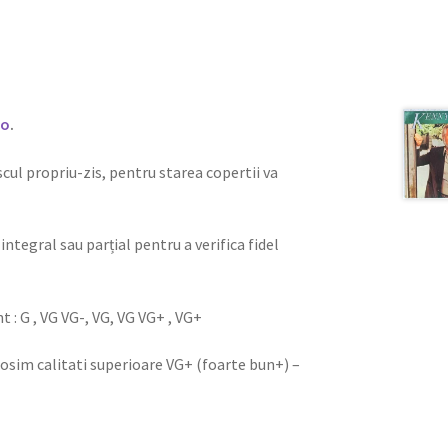
ro
.
iscul propriu-zis, pentru starea copertii va
integral sau parțial pentru a verifica fidel
nt : G , VG VG-, VG, VG VG+ , VG+
olosim calitati superioare VG+ (foarte bun+) –