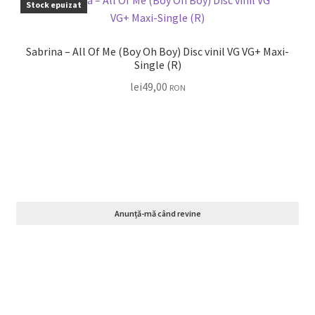
Stock epuizat
Sabrina – All Of Me (Boy Oh Boy) Disc vinil VG VG+ Maxi-
Single (R)
lei
49,00
RON
Anunță-mă când revine