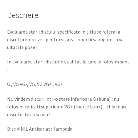
Descriere
Evaluarea starii discului specificata in titlu se refera la
discul propriu-zis, pentru starea copertii va rugam sa va
uitati la poze !
In evaluarea starii discurilor, calitatile care le folosim sunt
:
G , VG VG-, VG, VG VG+ , VG+
NU vindem discuri intr-o stare inferioara G (buna) ; nu
folosim calitati superioare VG+ (foarte bun+) – chiar daca
discul este ca si nou !
Disc VINIL Anticariat : lambada