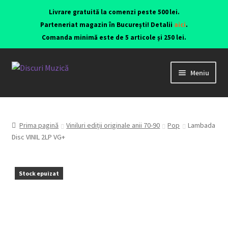
Livrare gratuită la comenzi peste 500 lei.
Parteneriat magazin în București! Detalii
aici
.
Comanda minimă este de 5 articole și 250 lei.
Meniu
Viniluri ediții originale anii 70-90
CD-uri originale
Prima pagină
Viniluri ediții originale anii 70-90
Pop
Lambada
Disc VINIL 2LP VG+
Contact
Stock epuizat
Echipamente