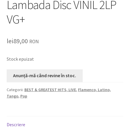
Lambada Disc VINIL 2LP
Listă produse
VG+
Oferta lunii
Contul meu
lei
89,00
RON
Blog
Stock epuizat
lei0,00
Categorii:
BEST & GREATEST HITS, LIVE
,
Flamenco, Latino,
Tango
,
Pop
Descriere