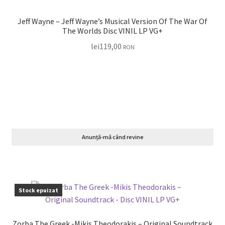
Jeff Wayne – Jeff Wayne’s Musical Version Of The War Of
The Worlds Disc VINIL LP VG+
lei
119,00
RON
Anunță-mă când revine
Stock epuizat
Zorba The Greek -Mikis Theodorakis – Original Soundtrack