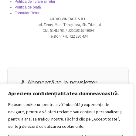
Politica de livrare și retur
Politica de plată
Formular Retur
AUDIO VINTAGE S.R.L.
Jud. Timiș, Mun. Timișoara, Str. Titan, 4
CUI: 51415401 / J2025016743004
Telefon: +40 722 220 434
🎵 Abonează-te la newsletter
Email
Apreciem confidențialitatea dumneavoastră.
Folosim cookie-uri pentru a vă îmbunătăți experiența de
navigare, pentru a vă oferi reclame sau conținut personalizat și
pentru a analiza traficul nostru. Făcând clic pe „Accept toate”,
sunteți de acord cu utilizarea cookie-urilor.