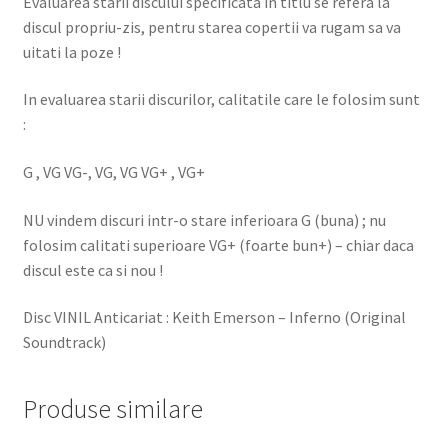
Evaluarea starii discului specificata in titlu se refera la
discul propriu-zis, pentru starea copertii va rugam sa va
uitati la poze !
In evaluarea starii discurilor, calitatile care le folosim sunt
:
G , VG VG-, VG, VG VG+ , VG+
NU vindem discuri intr-o stare inferioara G (buna) ; nu
folosim calitati superioare VG+ (foarte bun+) – chiar daca
discul este ca si nou !
Disc VINIL Anticariat : Keith Emerson – Inferno (Original
Soundtrack)
Produse similare