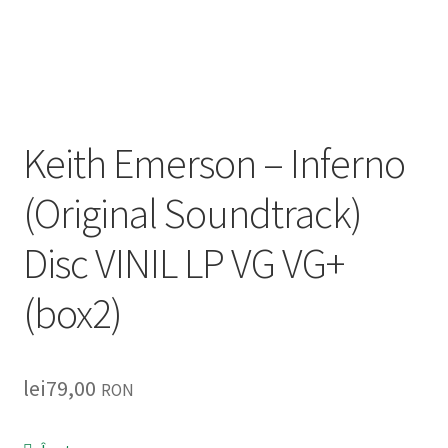
Listă produse
Oferta lunii
Contul meu
Keith Emerson – Inferno
Blog
(Original Soundtrack)
lei0,00
Disc VINIL LP VG VG+
(box2)
lei
79,00
RON