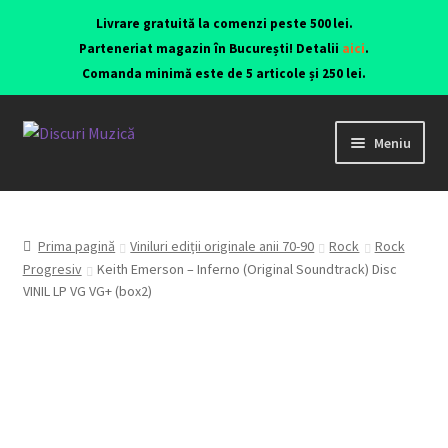
Livrare gratuită la comenzi peste 500 lei.
Parteneriat magazin în București! Detalii
aici
.
Comanda minimă este de 5 articole și 250 lei.
Meniu
Viniluri ediții originale anii 70-90
CD-uri originale
Prima pagină
Viniluri ediții originale anii 70-90
Rock
Rock
Progresiv
Keith Emerson – Inferno (Original Soundtrack) Disc
VINIL LP VG VG+ (box2)
Contact
Echipamente