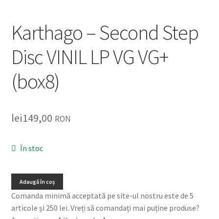
Listă produse
Karthago – Second Step
Oferta lunii
Disc VINIL LP VG VG+
Contul meu
(box8)
Blog
lei0,00
lei
149,00
RON
În stoc
Adaugă în coș
Comanda minimă acceptată pe site-ul nostru este de 5
articole și 250 lei. Vreți să comandați mai puține produse?