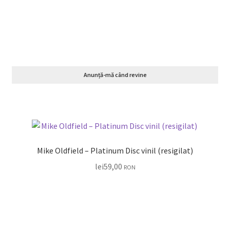
Anunță-mă când revine
Mike Oldfield – Platinum Disc vinil (resigilat)
lei
59,00
RON