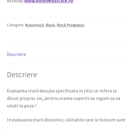
Accesați
www.hiturimuzicale.ro
Categorii:
Krautrock
,
Rock
,
Rock Progresiv
Descriere
Descriere
Evaluarea starii discului specificata in titlu se refera la
discul propriu-zis, pentru starea copertii va rugam sa va
uitati la poze !
In evaluarea starii discurilor, calitatile care le folosim sunt
: