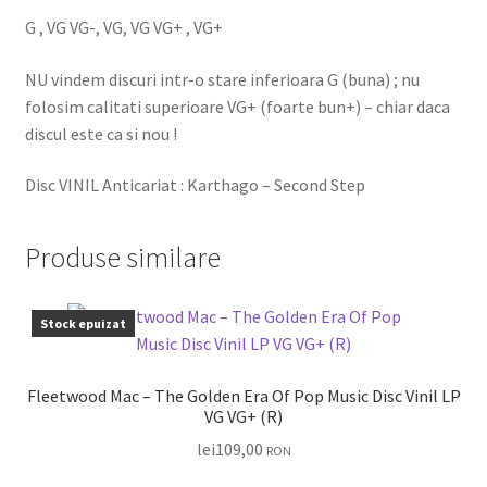
G , VG VG-, VG, VG VG+ , VG+
NU vindem discuri intr-o stare inferioara G (buna) ; nu
folosim calitati superioare VG+ (foarte bun+) – chiar daca
discul este ca si nou !
Disc VINIL Anticariat : Karthago – Second Step
Produse similare
Stock epuizat
Fleetwood Mac – The Golden Era Of Pop Music Disc Vinil LP
VG VG+ (R)
lei
109,00
RON