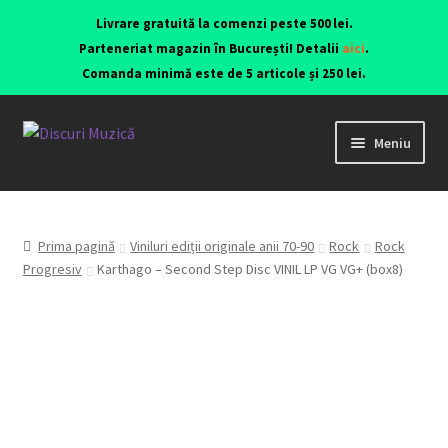
Livrare gratuită la comenzi peste 500 lei.
Parteneriat magazin în București! Detalii
aici
.
Comanda minimă este de 5 articole și 250 lei.
Meniu
Viniluri ediții originale anii 70-90
CD-uri originale
Prima pagină
Viniluri ediții originale anii 70-90
Rock
Rock
Progresiv
Karthago – Second Step Disc VINIL LP VG VG+ (box8)
Contact
Echipamente