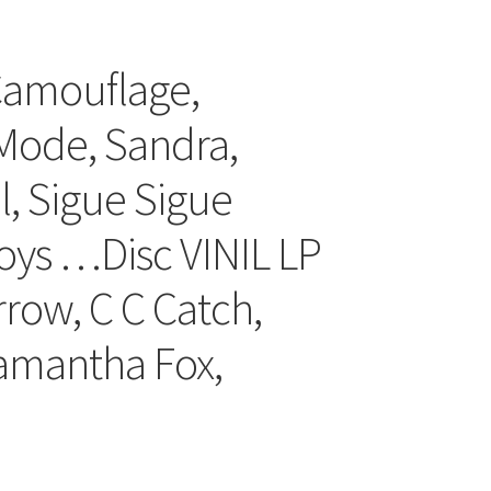
 Camouflage,
Mode, Sandra,
, Sigue Sigue
oys …Disc VINIL LP
row, C C Catch,
amantha Fox,