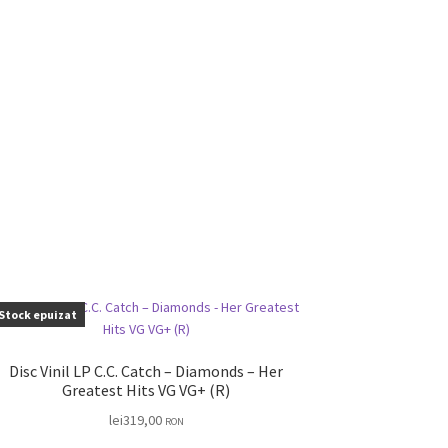
Stock epuizat
Disc Vinil LP C.C. Catch – Diamonds – Her
Greatest Hits VG VG+ (R)
lei
319,00
RON