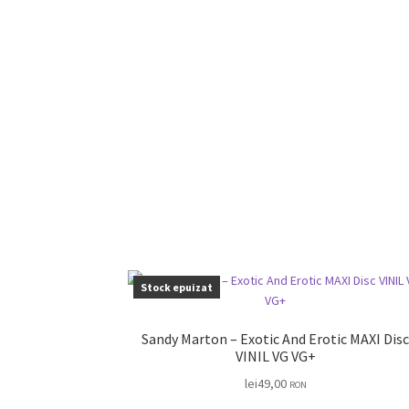
Stock epuizat
Sandy Marton – Exotic And Erotic MAXI Disc
VINIL VG VG+
lei
49,00
RON