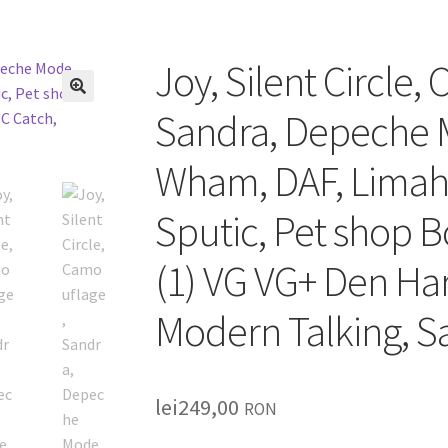
Joy, Silent Circle,
🔍
Sandra, Depeche 
Wham, DAF, Limahl
Sputic, Pet shop B
(1) VG VG+ Den Har
Modern Talking, S
lei
249,00
RON