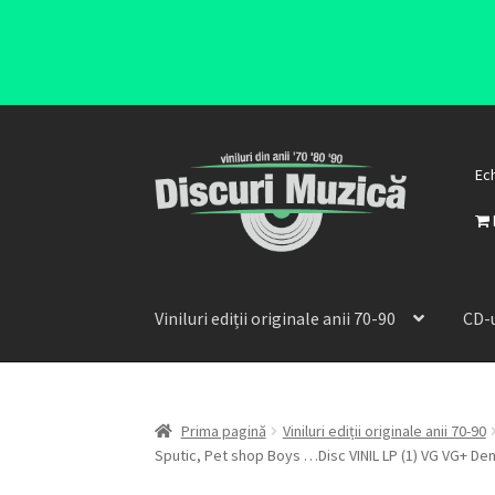
Ec
Viniluri ediții originale anii 70-90
CD-u
Prima pagină
Viniluri ediții originale anii 70-90
Sputic, Pet shop Boys …Disc VINIL LP (1) VG VG+ De