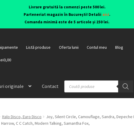
Livrare gratuită la comenzi peste 500 lei.
Parteneriat magazin în București! Detalii
aici
.
Comanda minimă este de 5 articole și 250 lei.
hipamente
Listă produse
Oferta lunii
Contul meu
Blog
lei0,00
ri originale
Contact
Italo Disco, Euro Disco
Joy, Silent Circle, Camouflage, Sandra, Depeche
n Harrow, C C Catch, Modern Talking, Samantha Fox,