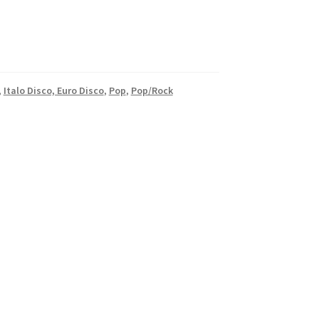
,
Italo Disco, Euro Disco
,
Pop
,
Pop/Rock