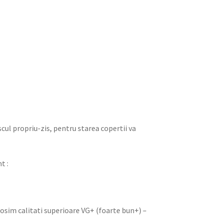
iscul propriu-zis, pentru starea copertii va
t :
olosim calitati superioare VG+ (foarte bun+) –