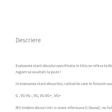
Descriere
Evaluarea starii discului specificata in titlu se refera la d
rugam sa va uitati la poze !
In evaluarea starii discurilor, calitatile care le folosim sun
G , VG VG-, VG, VG VG+ , VG+
NU vindem discuri intr-o stare inferioara G (buna) ; nu f