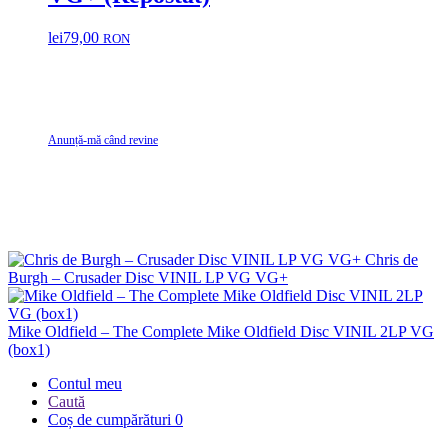
lei
79,00
RON
Anunță-mă când revine
Chris de
Burgh – Crusader Disc VINIL LP VG VG+
Mike Oldfield – The Complete Mike Oldfield Disc VINIL 2LP VG
(box1)
Contul meu
Caută
Coș de cumpărături
0