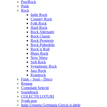
Pop/Rock
Punk
Rock
Indie Rock
Country Rock
Folk Rock
Hard Rock
Rock Alternativ
Rock Classic
Rock Progresiv
Rock Psihedelic
Rock`n`Roll
Blues Rock
New Wave
Soft Rock
Symphonic Rock
Jazz Rock
Krautrock
Funk – Soul – Disco
Reggae
Compilatii Selectii
Soundtrack
COLECTII LOTURI
Synth-pop
Italia Ungaria Germania Grecia si altele