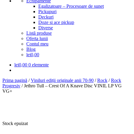
Echipamente
Egalizatoare – Procesoare de sunet
Pickupuri
Deckuri
Doze si ace pickup
Diverse
Listă produse
Oferta lunii
Contul meu
Blog
lei0,00
lei
0,00
0 elemente
Prima pagină
/
Viniluri ediții originale anii 70-90
/
Rock
/
Rock
Progresiv
/
Jethro Tull – Crest Of A Knave Disc VINIL LP VG
VG+
Stock epuizat