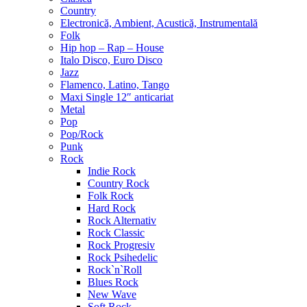
Country
Electronică, Ambient, Acustică, Instrumentală
Folk
Hip hop – Rap – House
Italo Disco, Euro Disco
Jazz
Flamenco, Latino, Tango
Maxi Single 12″ anticariat
Metal
Pop
Pop/Rock
Punk
Rock
Indie Rock
Country Rock
Folk Rock
Hard Rock
Rock Alternativ
Rock Classic
Rock Progresiv
Rock Psihedelic
Rock`n`Roll
Blues Rock
New Wave
Soft Rock