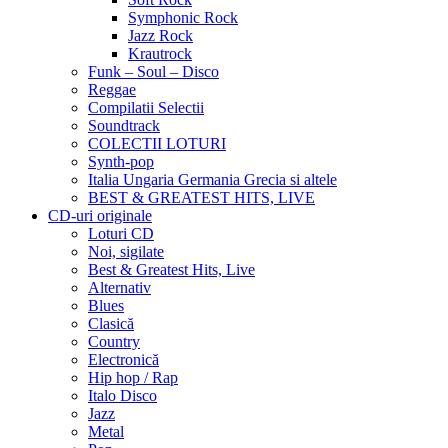
Symphonic Rock
Jazz Rock
Krautrock
Funk – Soul – Disco
Reggae
Compilatii Selectii
Soundtrack
COLECTII LOTURI
Synth-pop
Italia Ungaria Germania Grecia si altele
BEST & GREATEST HITS, LIVE
CD-uri originale
Loturi CD
Noi, sigilate
Best & Greatest Hits, Live
Alternativ
Blues
Clasică
Country
Electronică
Hip hop / Rap
Italo Disco
Jazz
Metal