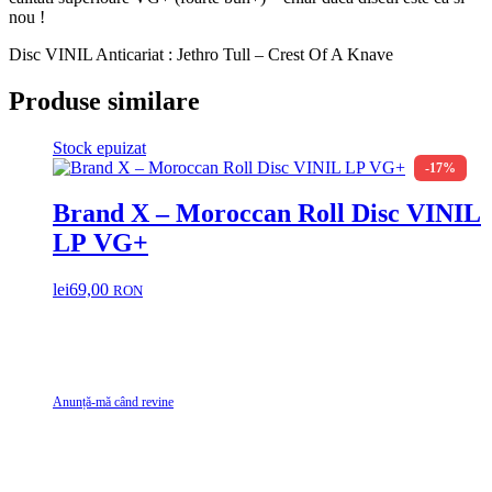
nou !
Disc VINIL Anticariat : Jethro Tull – Crest Of A Knave
Produse similare
Stock epuizat
-17%
Brand X – Moroccan Roll Disc VINIL
LP VG+
lei
69,00
RON
Anunță-mă când revine