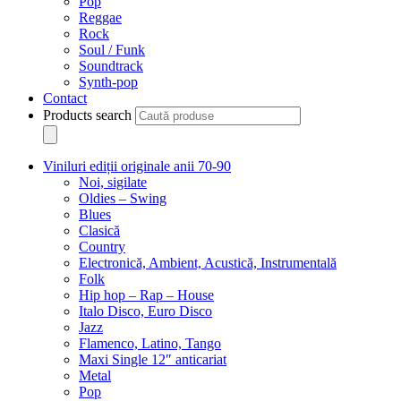
Pop
Reggae
Rock
Soul / Funk
Soundtrack
Synth-pop
Contact
Products search
Viniluri ediții originale anii 70-90
Noi, sigilate
Oldies – Swing
Blues
Clasică
Country
Electronică, Ambient, Acustică, Instrumentală
Folk
Hip hop – Rap – House
Italo Disco, Euro Disco
Jazz
Flamenco, Latino, Tango
Maxi Single 12″ anticariat
Metal
Pop