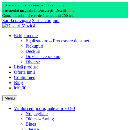
Livrare gratuită la comenzi peste 500 lei.
Parteneriat magazin în București! Detalii
aici
.
Comanda minimă este de 5 articole și 250 lei.
Sari la navigare
Sari la conținut
Echipamente
Egalizatoare – Procesoare de sunet
Pickupuri
Deckuri
Doze si ace pickup
Diverse
Listă produse
Oferta lunii
Contul meu
Blog
lei0,00
Meniu
Viniluri ediții originale anii 70-90
Noi, sigilate
Oldies – Swing
Blues
Clasică