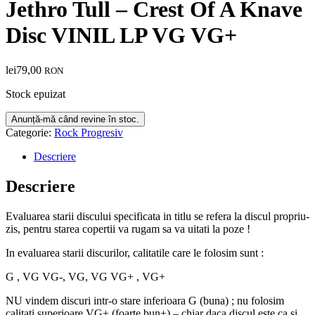
Jethro Tull – Crest Of A Knave
Disc VINIL LP VG VG+
lei
79,00
RON
Stock epuizat
Categorie:
Rock Progresiv
Descriere
Descriere
Evaluarea starii discului specificata in titlu se refera la discul propriu-
zis, pentru starea copertii va rugam sa va uitati la poze !
In evaluarea starii discurilor, calitatile care le folosim sunt :
G , VG VG-, VG, VG VG+ , VG+
NU vindem discuri intr-o stare inferioara G (buna) ; nu folosim
calitati superioare VG+ (foarte bun+) – chiar daca discul este ca si