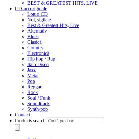
BEST & GREATEST HITS, LIVE
CD-uri originale
Loturi CD
Noi, sigilate
Best & Greatest Hits, Live
Alternativ
Blues
Clasică
Country
Electronică
Hip hop / Rap
Italo Disco
Jazz
Metal
Pop
Reggae
Rock
Soul / Funk
Soundtrack
Synth-pop
Contact
Products search