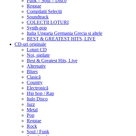
Funk – Soul – Disco
Reggae
Compilatii Selectii
Soundtrack
COLECTII LOTURI
Synth-pop
Italia Ungaria Germania Grecia si altele
BEST & GREATEST HITS, LIVE
CD-uri originale
Loturi CD
Noi, sigilate
Best & Greatest Hits, Live
Alternativ
Blues
Clasică
Country
Electronică
Hip hop / Rap
Italo Disco
Jazz
Metal
Pop
Reggae
Rock
Soul / Funk