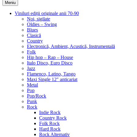
Meniu
Viniluri ediții originale anii 70-90
Noi, sigilate
Oldies – Swing
Blues
Clasică
Country
Electronică, Ambient, Acustică, Instrumentală
Folk
Hip hop – Rap – House
Italo Disco, Euro Disco
Jazz
Flamenco, Latino, Tango
Maxi Single 12″ anticariat
Metal
Pop
Pop/Rock
Punk
Rock
Indie Rock
Country Rock
Folk Rock
Hard Rock
Rock Alternativ