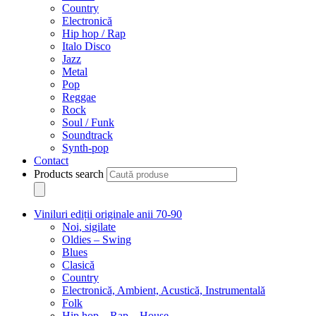
Country
Electronică
Hip hop / Rap
Italo Disco
Jazz
Metal
Pop
Reggae
Rock
Soul / Funk
Soundtrack
Synth-pop
Contact
Products search
Viniluri ediții originale anii 70-90
Noi, sigilate
Oldies – Swing
Blues
Clasică
Country
Electronică, Ambient, Acustică, Instrumentală
Folk
Hip hop – Rap – House