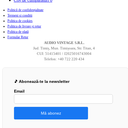
Coș de cumpărături
0
Politică de confidențialitate
Termeni si conditii
Politica de cookies
Politica de livrare și retur
Politica de plată
Formular Retur
AUDIO VINTAGE S.R.L.
Jud. Timiș, Mun. Timișoara, Str. Titan, 4
CUI: 51415401 / J2025016743004
Telefon: +40 722 220 434
🎵 Abonează-te la newsletter
Email