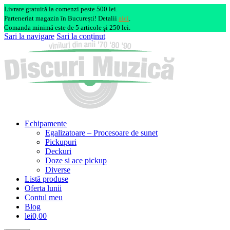
Livrare gratuită la comenzi peste 500 lei.
Parteneriat magazin în București! Detalii
aici
.
Comanda minimă este de 5 articole și 250 lei.
Sari la navigare
Sari la conținut
Echipamente
Egalizatoare – Procesoare de sunet
Pickupuri
Deckuri
Doze si ace pickup
Diverse
Listă produse
Oferta lunii
Contul meu
Blog
lei0,00