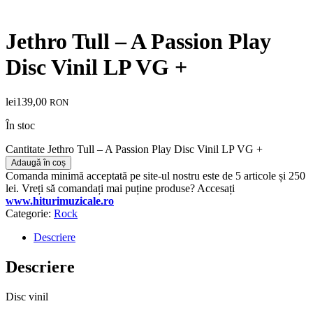
Jethro Tull – A Passion Play
Disc Vinil LP VG +
lei
139,00
RON
În stoc
Cantitate Jethro Tull – A Passion Play Disc Vinil LP VG +
Adaugă în coș
Comanda minimă acceptată pe site-ul nostru este de 5 articole și 250
lei. Vreți să comandați mai puține produse? Accesați
www.hiturimuzicale.ro
Categorie:
Rock
Descriere
Descriere
Disc vinil