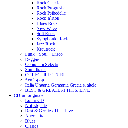
Rock Classic
Rock Progresiv
Rock Psihedelic
Rock`n`Roll
Blues Rock
New Wave
Soft Rock
Symphonic Rock
Jazz Rock
Krautrock
Funk – Soul – Disco
Reggae
Compilatii Selectii
Soundtrack
COLECTII LOTURI
Synth-pop
Italia Ungaria Germania Grecia si altele
BEST & GREATEST HITS, LIVE
CD-uri originale
Loturi CD
Noi, sigilate
Best & Greatest Hits, Live
Alternativ
Blues
Clasică