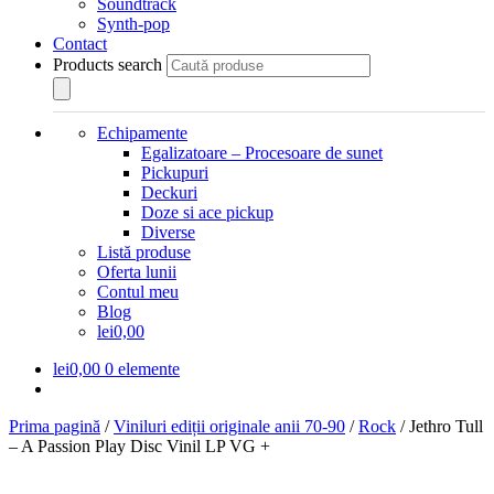
Soundtrack
Synth-pop
Contact
Products search
Echipamente
Egalizatoare – Procesoare de sunet
Pickupuri
Deckuri
Doze si ace pickup
Diverse
Listă produse
Oferta lunii
Contul meu
Blog
lei0,00
lei
0,00
0 elemente
Prima pagină
/
Viniluri ediții originale anii 70-90
/
Rock
/
Jethro Tull
– A Passion Play Disc Vinil LP VG +