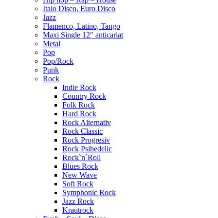
Italo Disco, Euro Disco
Jazz
Flamenco, Latino, Tango
Maxi Single 12″ anticariat
Metal
Pop
Pop/Rock
Punk
Rock
Indie Rock
Country Rock
Folk Rock
Hard Rock
Rock Alternativ
Rock Classic
Rock Progresiv
Rock Psihedelic
Rock`n`Roll
Blues Rock
New Wave
Soft Rock
Symphonic Rock
Jazz Rock
Krautrock