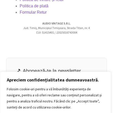
Politica de plată
Formular Retur
AUDIO VINTAGE S.R.L.
Jud. Timiș, Municipiul Timișoara, Strada Titan, nr. 4
CUI: 51415401 / J2025016743004
🎵 Abonează-te la newsletter
Email
Apreciem confidențialitatea dumneavoastră.
Folosim cookie-uri pentru a vă îmbunătăți experiența de
navigare, pentru a vă oferi reclame sau conținut personalizat și
pentru a analiza traficul nostru. Făcând clic pe „Accept toate”,
sunteți de acord cu utilizarea cookie-urilor.