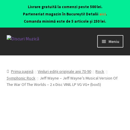
Livrare gratuită la comenzi peste 500 lei.
Parteneriat magazin în București! Detalii
aici
.
Comanda minimă este de 5 articole și 250 lei.
Meniu
Viniluri ediții originale anii 70-90
CD-uri originale
Prima pagină
Viniluri ediții originale anii 70-90
Rock
Symphonic Rock
Jeff Wayne – Jeff Wayne’s Musical Version Of
The War Of The Worlds – 2 x Disc VINIL LP VG VG+ (box5)
Contact
Echipamente