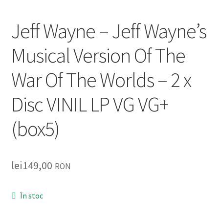
Listă produse
Jeff Wayne – Jeff Wayne’s
Oferta lunii
Musical Version Of The
Contul meu
War Of The Worlds – 2 x
Blog
Disc VINIL LP VG VG+
lei0,00
(box5)
lei
149,00
RON
În stoc