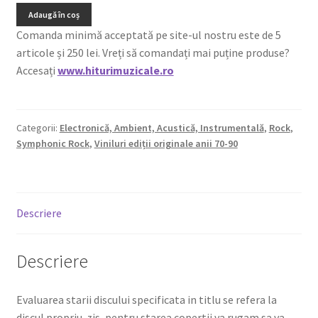
Adaugă în coș
Comanda minimă acceptată pe site-ul nostru este de 5
articole și 250 lei. Vreți să comandați mai puține produse?
Accesați
www.hiturimuzicale.ro
Categorii:
Electronică, Ambient, Acustică, Instrumentală
,
Rock
,
Symphonic Rock
,
Viniluri ediții originale anii 70-90
Descriere
Descriere
Evaluarea starii discului specificata in titlu se refera la
discul propriu-zis, pentru starea copertii va rugam sa va