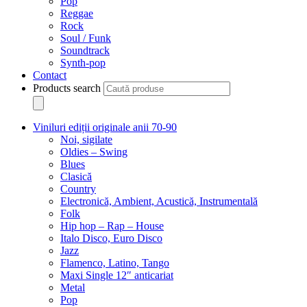
Pop
Reggae
Rock
Soul / Funk
Soundtrack
Synth-pop
Contact
Products search
Viniluri ediții originale anii 70-90
Noi, sigilate
Oldies – Swing
Blues
Clasică
Country
Electronică, Ambient, Acustică, Instrumentală
Folk
Hip hop – Rap – House
Italo Disco, Euro Disco
Jazz
Flamenco, Latino, Tango
Maxi Single 12″ anticariat
Metal
Pop