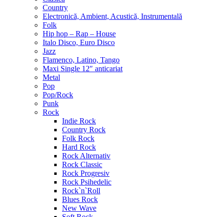
Country
Electronică, Ambient, Acustică, Instrumentală
Folk
Hip hop – Rap – House
Italo Disco, Euro Disco
Jazz
Flamenco, Latino, Tango
Maxi Single 12″ anticariat
Metal
Pop
Pop/Rock
Punk
Rock
Indie Rock
Country Rock
Folk Rock
Hard Rock
Rock Alternativ
Rock Classic
Rock Progresiv
Rock Psihedelic
Rock`n`Roll
Blues Rock
New Wave
Soft Rock