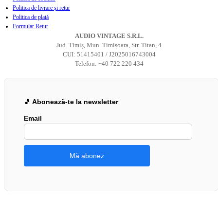
Politica de livrare și retur
Politica de plată
Formular Retur
AUDIO VINTAGE S.R.L.
Jud. Timiș, Mun. Timișoara, Str. Titan, 4
CUI: 51415401 / J2025016743004
Telefon: +40 722 220 434
🎵 Abonează-te la newsletter
Email