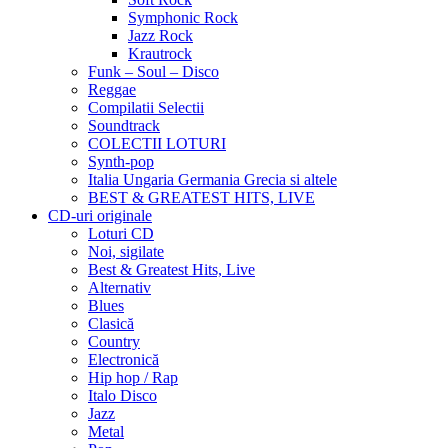
Symphonic Rock
Jazz Rock
Krautrock
Funk – Soul – Disco
Reggae
Compilatii Selectii
Soundtrack
COLECTII LOTURI
Synth-pop
Italia Ungaria Germania Grecia si altele
BEST & GREATEST HITS, LIVE
CD-uri originale
Loturi CD
Noi, sigilate
Best & Greatest Hits, Live
Alternativ
Blues
Clasică
Country
Electronică
Hip hop / Rap
Italo Disco
Jazz
Metal