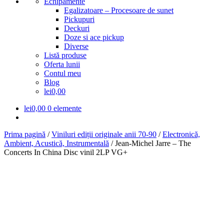
Echipamente
Egalizatoare – Procesoare de sunet
Pickupuri
Deckuri
Doze si ace pickup
Diverse
Listă produse
Oferta lunii
Contul meu
Blog
lei0,00
lei
0,00
0 elemente
Prima pagină
/
Viniluri ediții originale anii 70-90
/
Electronică,
Ambient, Acustică, Instrumentală
/
Jean-Michel Jarre – The
Concerts In China Disc vinil 2LP VG+