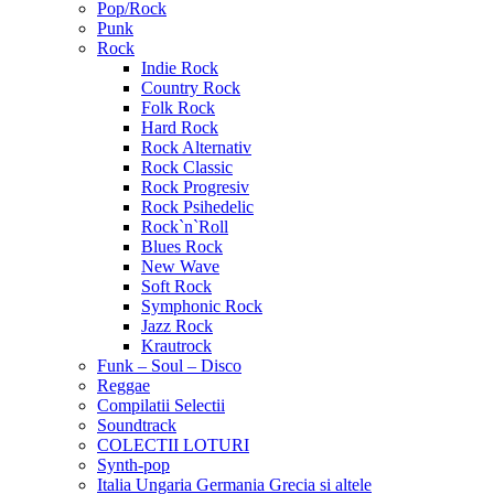
Pop/Rock
Punk
Rock
Indie Rock
Country Rock
Folk Rock
Hard Rock
Rock Alternativ
Rock Classic
Rock Progresiv
Rock Psihedelic
Rock`n`Roll
Blues Rock
New Wave
Soft Rock
Symphonic Rock
Jazz Rock
Krautrock
Funk – Soul – Disco
Reggae
Compilatii Selectii
Soundtrack
COLECTII LOTURI
Synth-pop
Italia Ungaria Germania Grecia si altele