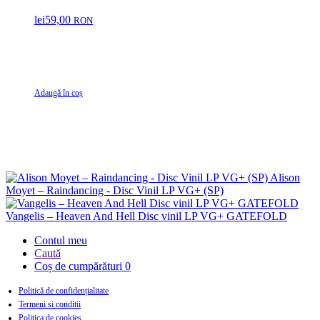
lei
59,00
RON
Adaugă în coș
Alison
Moyet – Raindancing - Disc Vinil LP VG+ (SP)
Vangelis – Heaven And Hell Disc vinil LP VG+ GATEFOLD
Contul meu
Caută
Coș de cumpărături
0
Politică de confidențialitate
Termeni si conditii
Politica de cookies