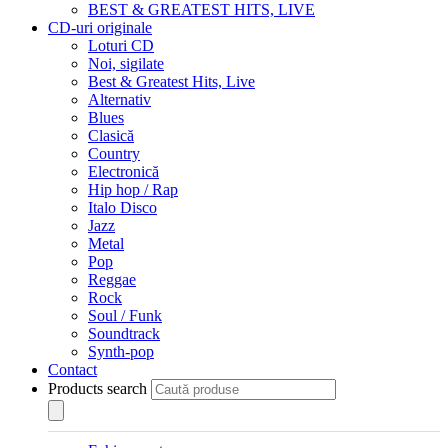
BEST & GREATEST HITS, LIVE
CD-uri originale
Loturi CD
Noi, sigilate
Best & Greatest Hits, Live
Alternativ
Blues
Clasică
Country
Electronică
Hip hop / Rap
Italo Disco
Jazz
Metal
Pop
Reggae
Rock
Soul / Funk
Soundtrack
Synth-pop
Contact
Products search