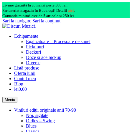
Livrare gratuită la comenzi peste 500 lei.
Parteneriat magazin în București! Detalii
aici
.
Comanda minimă este de 5 articole și 250 lei.
Sari la navigare
Sari la conținut
Echipamente
Egalizatoare – Procesoare de sunet
Pickupuri
Deckuri
Doze si ace pickup
Diverse
Listă produse
Oferta lunii
Contul meu
Blog
lei0,00
Meniu
Viniluri ediții originale anii 70-90
Noi, sigilate
Oldies – Swing
Blues
Clasică