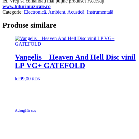
lei. Vreți să comandați mai puține produse? Accesați
www.hiturimuzicale.ro
Categorie:
Electronică, Ambient, Acustică, Instrumentală
Produse similare
Vangelis – Heaven And Hell Disc vinil
LP VG+ GATEFOLD
lei
99,00
RON
Adaugă în coș