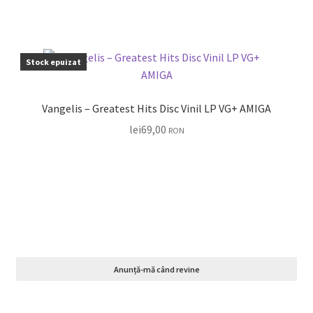
Stock epuizat
Vangelis – Greatest Hits Disc Vinil LP VG+ AMIGA
lei
69,00
RON
Anunță-mă când revine