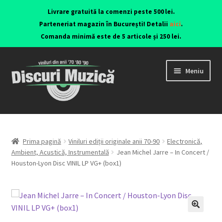
Livrare gratuită la comenzi peste 500 lei.
Parteneriat magazin în București! Detalii
aici
.
Comanda minimă este de 5 articole și 250 lei.
Meniu
Viniluri ediții originale anii 70-90
CD-uri originale
Prima pagină
Viniluri ediții originale anii 70-90
Electronică,
Ambient, Acustică, Instrumentală
Jean Michel Jarre – In Concert /
Houston-Lyon Disc VINIL LP VG+ (box1)
Contact
🔍