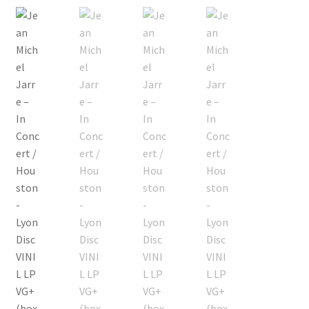
Echipamente
Listă produse
Oferta lunii
Contul meu
Blog
lei0,00