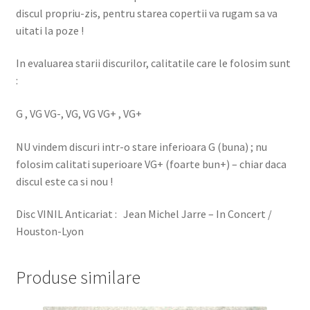
discul propriu-zis, pentru starea copertii va rugam sa va
uitati la poze !
In evaluarea starii discurilor, calitatile care le folosim sunt
:
G , VG VG-, VG, VG VG+ , VG+
NU vindem discuri intr-o stare inferioara G (buna) ; nu
folosim calitati superioare VG+ (foarte bun+) – chiar daca
discul este ca si nou !
Disc VINIL Anticariat : Jean Michel Jarre – In Concert /
Houston-Lyon
Produse similare