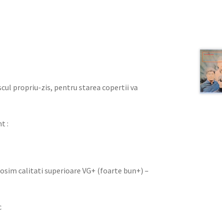
iscul propriu-zis, pentru starea copertii va
t :
olosim calitati superioare VG+ (foarte bun+) –
c