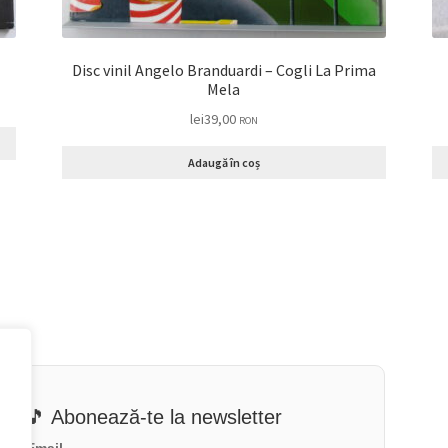
Disc vinil Angelo Branduardi – Cogli La Prima
Mela
lei
39,00
RON
Adaugă în coș
🎵 Abonează-te la newsletter