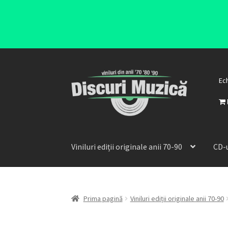
Ec
Viniluri ediții originale anii 70-90
CD-u
Prima pagină
Viniluri ediții originale anii 70-90