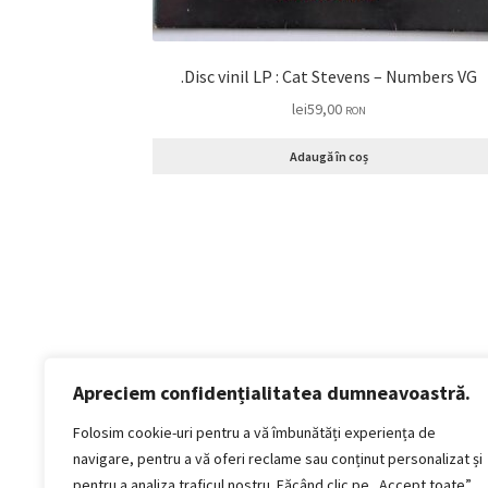
.Disc vinil LP : Cat Stevens – Numbers VG
lei
59,00
RON
Adaugă în coș
Apreciem confidențialitatea dumneavoastră.
Politică de confidențialitate
Termeni si conditii
Folosim cookie-uri pentru a vă îmbunătăți experiența de
Politica de cookies
navigare, pentru a vă oferi reclame sau conținut personalizat și
Politica de livrare și retur
pentru a analiza traficul nostru. Făcând clic pe „Accept toate”,