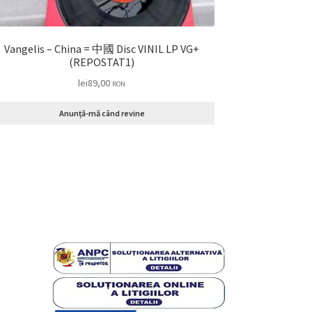
Vangelis – China = 中國 Disc VINIL LP VG+
(REPOSTAT1)
lei
89,00
RON
Anunță-mă când revine