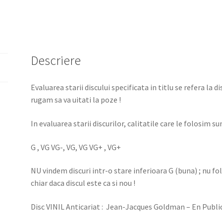
Descriere
Evaluarea starii discului specificata in titlu se refera la d
rugam sa va uitati la poze !
In evaluarea starii discurilor, calitatile care le folosim sun
G , VG VG-, VG, VG VG+ , VG+
NU vindem discuri intr-o stare inferioara G (buna) ; nu f
chiar daca discul este ca si nou !
Disc VINIL Anticariat : Jean-Jacques Goldman – En Publi