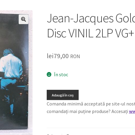
Jean-Jacques Gol
🔍
Disc VINIL 2LP VG+
lei
79,00
RON
În stoc
Adaugă în coș
Comanda minimă acceptată pe site-ul nostru e
comandați mai puține produse? Accesați
ww