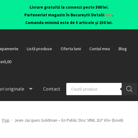
Livrare gratuită la comenzi peste 500 lei.
Parteneriat magazin în București! Detalii
aici
.
Comanda minimă este de 5 articole și 250 lei.
hipamente
Listă produse
Oferta lunii
Contul meu
Blog
lei0,00
ri originale
Contact
Pop
Jean-Jacques Goldman – En Public Disc VINIL 2LP VG+ (box6)