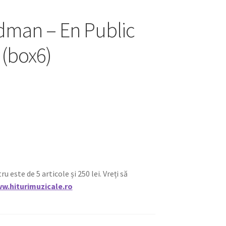
dman – En Public
 (box6)
ste de 5 articole și 250 lei. Vreți să
w.hiturimuzicale.ro