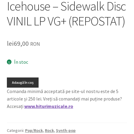
Icehouse – Sidewalk Disc
VINIL LP VG+ (REPOSTAT)
lei
69,00
RON
În stoc
Adaugă în coș
Comanda minimă acceptată pe site-ul nostru este de 5
articole și 250 lei. Vreți să comandați mai puține produse?
Accesați
www.hiturimuzicale.ro
Categorii:
Pop/Rock
,
Rock
,
Synth-pop