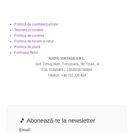
Politică de confidențialitate
Termeni si conditii
Politica de cookies
Politica de livrare și retur
Politica de plată
Formular Retur
AUDIO VINTAGE S.R.L.
Jud. Timiș, Mun. Timișoara, Str. Titan, 4
CUI: 51415401 / J2025016743004
Telefon: +40 722 220 434
🎵 Abonează-te la newsletter
Email