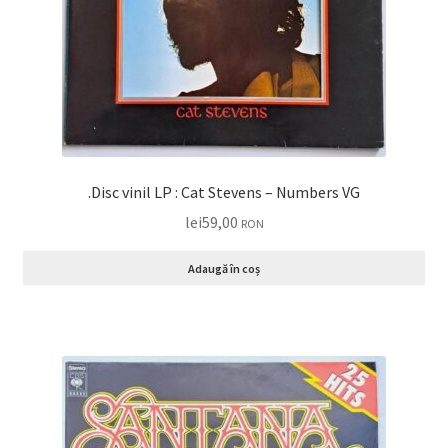
.Disc vinil LP : Cat Stevens – Numbers VG
lei
59,00
RON
Adaugă în coș