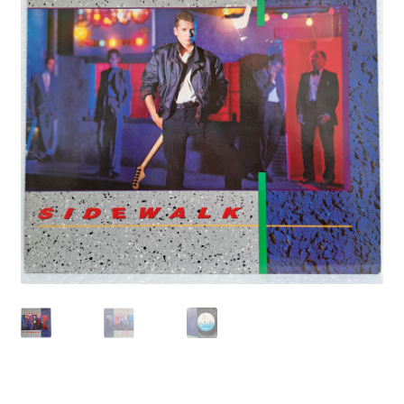
Echipamente
Listă produse
Oferta lunii
Contul meu
Blog
lei0,00