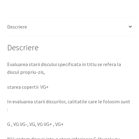
Descriere
Descriere
Evaluarea starii discului specificata in titlu se refera la
discul propriu-zis,
starea copertii VG+
In evaluarea starii discurilor, calitatile care le folosim sunt
:
G , VG VG-, VG, VG VG+ , VG+
NU vindem discuri intr-o stare inferioara G (buna) ; nu