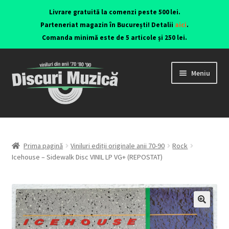
Livrare gratuită la comenzi peste 500 lei.
Parteneriat magazin în București! Detalii
aici
.
Comanda minimă este de 5 articole și 250 lei.
Meniu
Viniluri ediții originale anii 70-90
CD-uri originale
Prima pagină
Viniluri ediții originale anii 70-90
Rock
Icehouse – Sidewalk Disc VINIL LP VG+ (REPOSTAT)
Contact
🔍