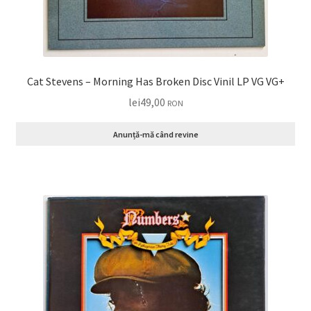
Cat Stevens – Morning Has Broken Disc Vinil LP VG VG+
lei
49,00
RON
Anunță-mă când revine