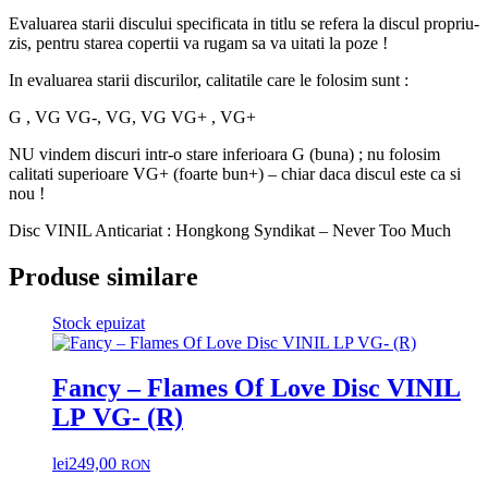
Evaluarea starii discului specificata in titlu se refera la discul propriu-
zis, pentru starea copertii va rugam sa va uitati la poze !
In evaluarea starii discurilor, calitatile care le folosim sunt :
G , VG VG-, VG, VG VG+ , VG+
NU vindem discuri intr-o stare inferioara G (buna) ; nu folosim
calitati superioare VG+ (foarte bun+) – chiar daca discul este ca si
nou !
Disc VINIL Anticariat : Hongkong Syndikat – Never Too Much
Produse similare
Stock epuizat
Fancy – Flames Of Love Disc VINIL
LP VG- (R)
lei
249,00
RON