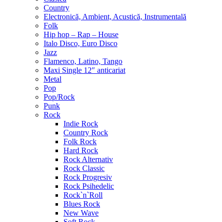
Country
Electronică, Ambient, Acustică, Instrumentală
Folk
Hip hop – Rap – House
Italo Disco, Euro Disco
Jazz
Flamenco, Latino, Tango
Maxi Single 12″ anticariat
Metal
Pop
Pop/Rock
Punk
Rock
Indie Rock
Country Rock
Folk Rock
Hard Rock
Rock Alternativ
Rock Classic
Rock Progresiv
Rock Psihedelic
Rock`n`Roll
Blues Rock
New Wave
Soft Rock