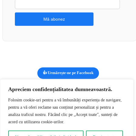
👍 Urmărește-ne pe Facebook
Apreciem confidențialitatea dumneavoastră.
Vizualizezi:
Hongkong Syndikat – Never Too Much Disc VINIL
Folosim cookie-uri pentru a vă îmbunătăți experiența de navigare,
LP VG+ (box7)
lei
49,00
RON
Adaugă în coș
pentru a vă oferi reclame sau conținut personalizat și pentru a
0
analiza traficul nostru. Făcând clic pe „Accept toate”, sunteți de
acord cu utilizarea cookie-urilor.
0
Coșul tău
Coșul tău este gol
Întoarce-te la cumpărături