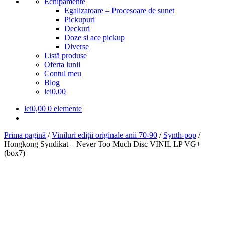
Echipamente
Egalizatoare – Procesoare de sunet
Pickupuri
Deckuri
Doze si ace pickup
Diverse
Listă produse
Oferta lunii
Contul meu
Blog
lei0,00
lei
0,00
0 elemente
Prima pagină
/
Viniluri ediții originale anii 70-90
/
Synth-pop
/
Hongkong Syndikat – Never Too Much Disc VINIL LP VG+
(box7)