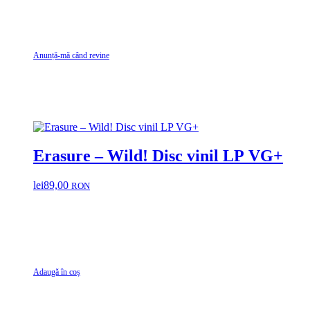
Anunță-mă când revine
Erasure – Wild! Disc vinil LP VG+
lei
89,00
RON
Adaugă în coș