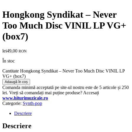
Hongkong Syndikat – Never
Too Much Disc VINIL LP VG+
(box7)
lei
49,00
RON
În stoc
Cantitate Hongkong Syndikat – Never Too Much Disc VINIL LP
VG+ (box7)
Adaugă în coș
Comanda minimă acceptată pe site-ul nostru este de 5 articole și 250
lei. Vreți să comandați mai puține produse? Accesați
www.hiturimuzicale.ro
Categorie:
Synth-pop
Descriere
Descriere