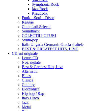
Symphonic Rock
Jazz Rock
Krautrock
Funk – Soul – Disco
Reggae
Compilatii Selectii
Soundtrack
COLECTII LOTURI
Synth-pop
Italia Ungaria Germania Grecia si altele
BEST & GREATEST HITS, LIVE
CD-uri originale
Loturi CD
Noi, sigilate
Best & Greatest Hits, Live
Alternativ
Blues
Clasică
Country
Electronică
Hip hop / Rap
Italo Disco
Jazz
Metal