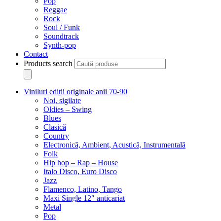
Pop
Reggae
Rock
Soul / Funk
Soundtrack
Synth-pop
Contact
Products search
Viniluri ediții originale anii 70-90
Noi, sigilate
Oldies – Swing
Blues
Clasică
Country
Electronică, Ambient, Acustică, Instrumentală
Folk
Hip hop – Rap – House
Italo Disco, Euro Disco
Jazz
Flamenco, Latino, Tango
Maxi Single 12″ anticariat
Metal
Pop