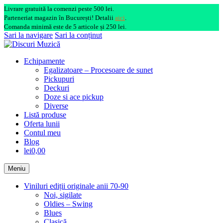
Livrare gratuită la comenzi peste 500 lei.
Parteneriat magazin în București! Detalii
aici
.
Comanda minimă este de 5 articole și 250 lei.
Sari la navigare
Sari la conținut
Echipamente
Egalizatoare – Procesoare de sunet
Pickupuri
Deckuri
Doze si ace pickup
Diverse
Listă produse
Oferta lunii
Contul meu
Blog
lei0,00
Meniu
Viniluri ediții originale anii 70-90
Noi, sigilate
Oldies – Swing
Blues
Clasică