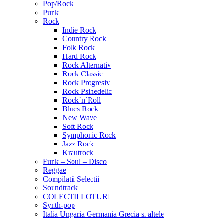
Pop/Rock
Punk
Rock
Indie Rock
Country Rock
Folk Rock
Hard Rock
Rock Alternativ
Rock Classic
Rock Progresiv
Rock Psihedelic
Rock`n`Roll
Blues Rock
New Wave
Soft Rock
Symphonic Rock
Jazz Rock
Krautrock
Funk – Soul – Disco
Reggae
Compilatii Selectii
Soundtrack
COLECTII LOTURI
Synth-pop
Italia Ungaria Germania Grecia si altele