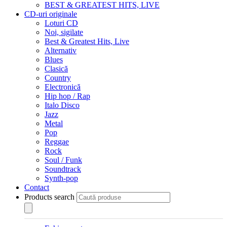
BEST & GREATEST HITS, LIVE
CD-uri originale
Loturi CD
Noi, sigilate
Best & Greatest Hits, Live
Alternativ
Blues
Clasică
Country
Electronică
Hip hop / Rap
Italo Disco
Jazz
Metal
Pop
Reggae
Rock
Soul / Funk
Soundtrack
Synth-pop
Contact
Products search