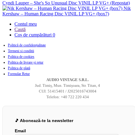
Cyndi Lauper – She's So Unusual Disc VINIL LP VG+ (Repostat)
Nik
Kershaw – Human Racing Disc VINIL LP VG+ (box7)
Contul meu
Caută
Coș de cumpărături
0
Politică de confidențialitate
Termeni si conditii
Politica de cookies
Politica de livrare și retur
Politica de plată
Formular Retur
AUDIO VINTAGE S.R.L.
Jud. Timiș, Mun. Timișoara, Str. Titan, 4
CUI: 51415401 / J2025016743004
Telefon: +40 722 220 434
🎵 Abonează-te la newsletter
Email