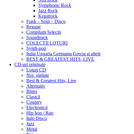
Symphonic Rock
Jazz Rock
Krautrock
Funk – Soul – Disco
Reggae
Compilatii Selectii
Soundtrack
COLECTII LOTURI
Synth-pop
Italia Ungaria Germania Grecia si altele
BEST & GREATEST HITS, LIVE
CD-uri originale
Loturi CD
Noi, sigilate
Best & Greatest Hits, Live
Alternativ
Blues
Clasică
Country
Electronică
Hip hop / Rap
Italo Disco
Jazz
Metal