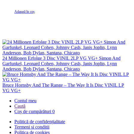
Adaugă în coș
24 Millionen Erfolge 3 Disc VINIL 2LP VG VG+ Simon And
Garfunkel, Leonard Cohen, Johnny Cash, Janis Joplin, Lynn
Anderson, Bob Dylan, Santana, Chicago
Bruce Hornsby And The Range – The Way It Is Disc VINIL LP
VG VG+
Contul meu
Caută
Coș de cumpărături
0
Politică de confidențialitate
Termeni si conditii
Politica de cookies