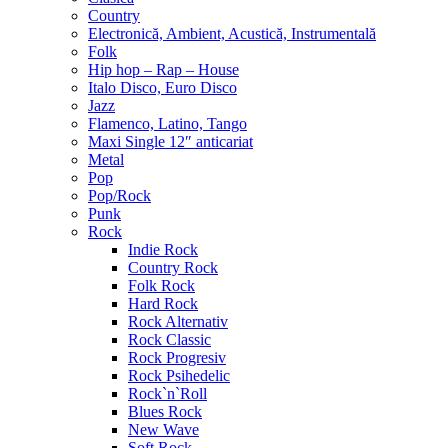
Country
Electronică, Ambient, Acustică, Instrumentală
Folk
Hip hop – Rap – House
Italo Disco, Euro Disco
Jazz
Flamenco, Latino, Tango
Maxi Single 12″ anticariat
Metal
Pop
Pop/Rock
Punk
Rock
Indie Rock
Country Rock
Folk Rock
Hard Rock
Rock Alternativ
Rock Classic
Rock Progresiv
Rock Psihedelic
Rock`n`Roll
Blues Rock
New Wave
Soft Rock