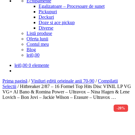
Echipamente
Egalizatoare – Procesoare de sunet
Pickupuri
Deckuri
Doze si ace pickup
Diverse
Listă produse
Oferta lunii
Contul meu
Blog
lei0,00
lei
0,00
0 elemente
Prima pagină
/
Viniluri ediții originale anii 70-90
/
Compilatii
Selectii
/
Hitbreaker 2/87 – 16 Formel Top Hits Disc VINIL LP VG
VG+ Al Bano & Romina Power – Ultravox – Nina Hagen & Lene
Lovich – Bon Jovi – Jackie Wilson – Erasure – Ultravox …
-20%