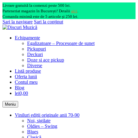
Livrare gratuită la comenzi peste 500 lei.
Parteneriat magazin în București! Detalii
aici
.
Comanda minimă este de 5 articole și 250 lei.
Sari la navigare
Sari la conținut
Echipamente
Egalizatoare – Procesoare de sunet
Pickupuri
Deckuri
Doze si ace pickup
Diverse
Listă produse
Oferta lunii
Contul meu
Blog
lei0,00
Meniu
Viniluri ediții originale anii 70-90
Noi, sigilate
Oldies – Swing
Blues
Clasică