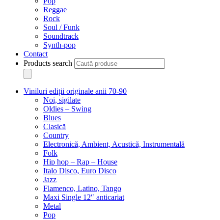
Pop
Reggae
Rock
Soul / Funk
Soundtrack
Synth-pop
Contact
Products search
Viniluri ediții originale anii 70-90
Noi, sigilate
Oldies – Swing
Blues
Clasică
Country
Electronică, Ambient, Acustică, Instrumentală
Folk
Hip hop – Rap – House
Italo Disco, Euro Disco
Jazz
Flamenco, Latino, Tango
Maxi Single 12″ anticariat
Metal
Pop