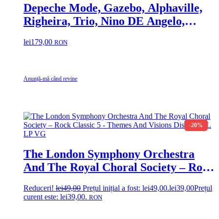
Depeche Mode, Gazebo, Alphaville,
Righeira, Trio, Nino DE Angelo,
Gazebo, Falco, Baltimora, Sandra, …
lei
179,00
RON
Disc VINIL LP (2) VG VG+ Limahl,
OMD, Real Life, Fun Fun, Tina
Turner, Slade
Anunță-mă când revine
-20%
The London Symphony Orchestra
And The Royal Choral Society – Rock
Classic 5 – Themes And Visions Disc
Reduceri!
lei
49,00
Prețul inițial a fost: lei49,00.
lei
39,00
Prețul
VINIL LP VG
curent este: lei39,00.
RON