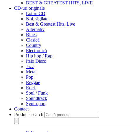
BEST & GREATEST HITS, LIVE
CD-uri originale
Loturi CD
Noi, sigilate
Best & Greatest Hits, Live
Alternativ
Blues
Clasică
Country
Electronică
Hip hop / Rap
Italo Disco
Jazz
Metal
Pop
Reggae
Rock
Soul / Funk
Soundtrack
Synth-pop
Contact
Products search