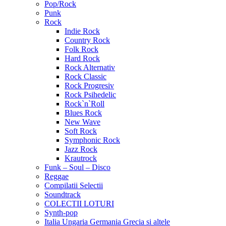
Pop/Rock
Punk
Rock
Indie Rock
Country Rock
Folk Rock
Hard Rock
Rock Alternativ
Rock Classic
Rock Progresiv
Rock Psihedelic
Rock`n`Roll
Blues Rock
New Wave
Soft Rock
Symphonic Rock
Jazz Rock
Krautrock
Funk – Soul – Disco
Reggae
Compilatii Selectii
Soundtrack
COLECTII LOTURI
Synth-pop
Italia Ungaria Germania Grecia si altele