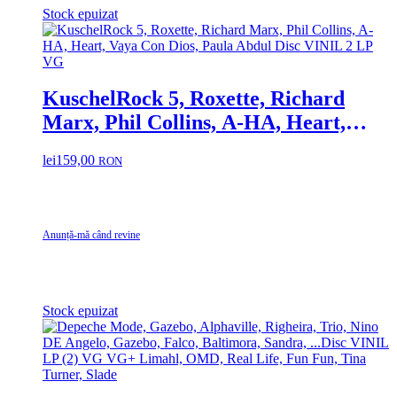
Stock epuizat
KuschelRock 5, Roxette, Richard
Marx, Phil Collins, A-HA, Heart,
Vaya Con Dios, Paula Abdul Disc
lei
159,00
RON
VINIL 2 LP VG
Anunță-mă când revine
Stock epuizat