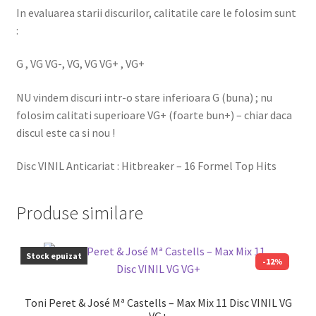
In evaluarea starii discurilor, calitatile care le folosim sunt
:
G , VG VG-, VG, VG VG+ , VG+
NU vindem discuri intr-o stare inferioara G (buna) ; nu
folosim calitati superioare VG+ (foarte bun+) – chiar daca
discul este ca si nou !
Disc VINIL Anticariat : Hitbreaker – 16 Formel Top Hits
Produse similare
Stock epuizat
-12%
Toni Peret & José Mª Castells – Max Mix 11 Disc VINIL VG
VG+