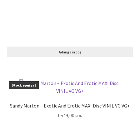
Adaugă în coș
Stock epuizat
Sandy Marton – Exotic And Erotic MAXI Disc VINIL VG VG+
lei
49,00
RON