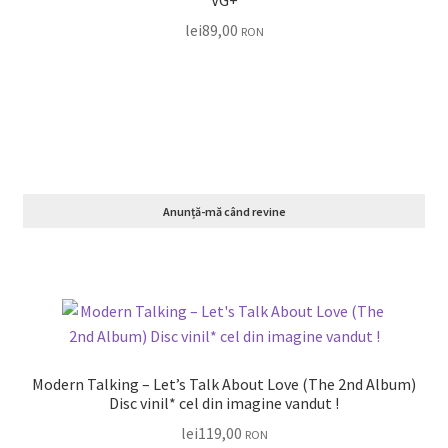
lei
89,00
RON
Anunță-mă când revine
Modern Talking – Let’s Talk About Love (The 2nd Album)
Disc vinil* cel din imagine vandut !
lei
119,00
RON