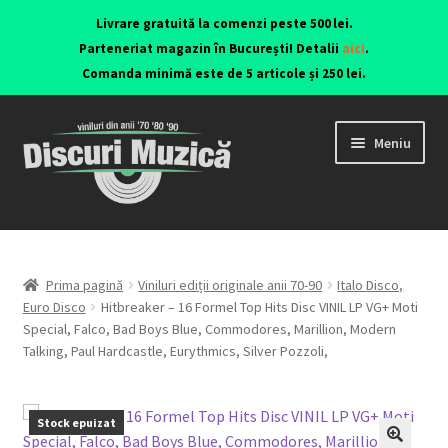
Livrare gratuită la comenzi peste 500 lei.
Parteneriat magazin în București! Detalii
aici
.
Comanda minimă este de 5 articole și 250 lei.
Meniu
Viniluri ediții originale anii 70-90
CD-uri originale
Prima pagină
Viniluri ediții originale anii 70-90
Italo Disco,
Euro Disco
Hitbreaker – 16 Formel Top Hits Disc VINIL LP VG+ Moti
Special, Falco, Bad Boys Blue, Commodores, Marillion, Modern
Contact
Talking, Paul Hardcastle, Eurythmics, Silver Pozzoli,
Stock epuizat