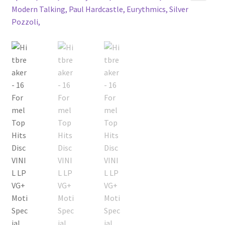
Echipamente
🔍
Listă produse
Oferta lunii
Contul meu
Blog
lei0,00