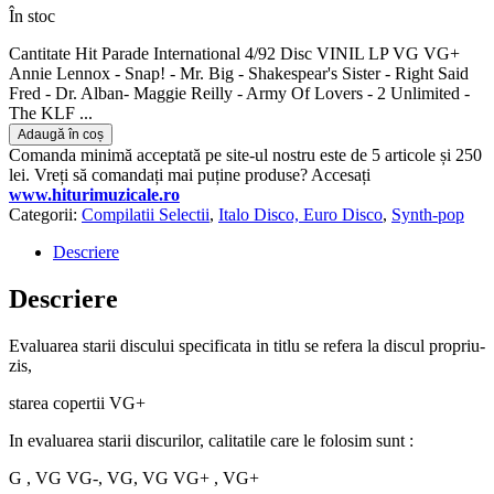
În stoc
Cantitate Hit Parade International 4/92 Disc VINIL LP VG VG+
Annie Lennox - Snap! - Mr. Big - Shakespear's Sister - Right Said
Fred - Dr. Alban- Maggie Reilly - Army Of Lovers - 2 Unlimited -
The KLF ...
Adaugă în coș
Comanda minimă acceptată pe site-ul nostru este de 5 articole și 250
lei. Vreți să comandați mai puține produse? Accesați
www.hiturimuzicale.ro
Categorii:
Compilatii Selectii
,
Italo Disco, Euro Disco
,
Synth-pop
Descriere
Descriere
Evaluarea starii discului specificata in titlu se refera la discul propriu-
zis,
starea copertii VG+
In evaluarea starii discurilor, calitatile care le folosim sunt :
G , VG VG-, VG, VG VG+ , VG+