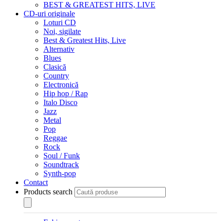
BEST & GREATEST HITS, LIVE
CD-uri originale
Loturi CD
Noi, sigilate
Best & Greatest Hits, Live
Alternativ
Blues
Clasică
Country
Electronică
Hip hop / Rap
Italo Disco
Jazz
Metal
Pop
Reggae
Rock
Soul / Funk
Soundtrack
Synth-pop
Contact
Products search