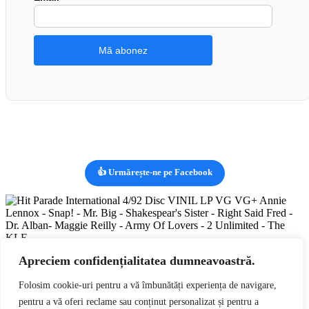
👍 Urmărește-ne pe Facebook
Vizualizezi:
Hit Parade International 4/92 Disc VINIL LP VG
Apreciem confidențialitatea dumneavoastră.
VG+ Annie Lennox – Snap! – Mr. Big – Shakespear’s Sister –
Right Said Fred – Dr. Alban- Maggie Reilly – Army Of Lovers
Folosim cookie-uri pentru a vă îmbunătăți experiența de navigare,
– 2 Unlimited – The KLF …
lei
159,00
RON
Adaugă în coș
pentru a vă oferi reclame sau conținut personalizat și pentru a