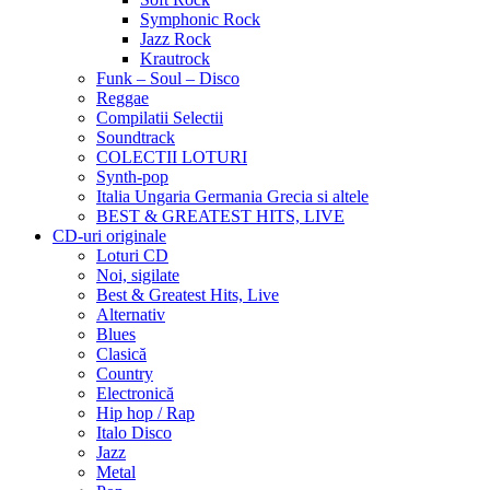
Symphonic Rock
Jazz Rock
Krautrock
Funk – Soul – Disco
Reggae
Compilatii Selectii
Soundtrack
COLECTII LOTURI
Synth-pop
Italia Ungaria Germania Grecia si altele
BEST & GREATEST HITS, LIVE
CD-uri originale
Loturi CD
Noi, sigilate
Best & Greatest Hits, Live
Alternativ
Blues
Clasică
Country
Electronică
Hip hop / Rap
Italo Disco
Jazz
Metal