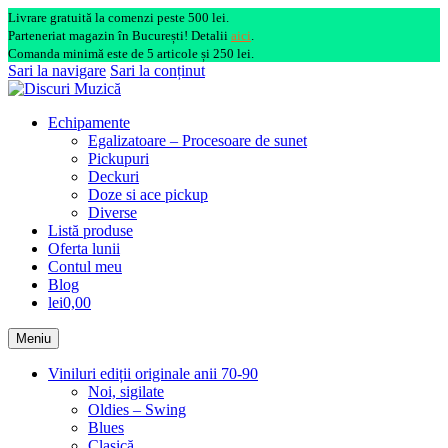
Livrare gratuită la comenzi peste 500 lei.
Parteneriat magazin în București! Detalii
aici
.
Comanda minimă este de 5 articole și 250 lei.
Sari la navigare
Sari la conținut
Echipamente
Egalizatoare – Procesoare de sunet
Pickupuri
Deckuri
Doze si ace pickup
Diverse
Listă produse
Oferta lunii
Contul meu
Blog
lei0,00
Meniu
Viniluri ediții originale anii 70-90
Noi, sigilate
Oldies – Swing
Blues
Clasică