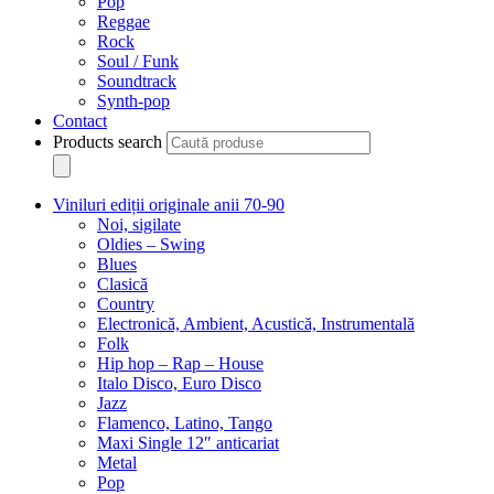
Pop
Reggae
Rock
Soul / Funk
Soundtrack
Synth-pop
Contact
Products search
Viniluri ediții originale anii 70-90
Noi, sigilate
Oldies – Swing
Blues
Clasică
Country
Electronică, Ambient, Acustică, Instrumentală
Folk
Hip hop – Rap – House
Italo Disco, Euro Disco
Jazz
Flamenco, Latino, Tango
Maxi Single 12″ anticariat
Metal
Pop