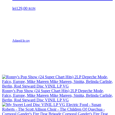
lei
129,00
RON
Adaugă în coș
Ronny's Pop Show (24 Super Chart Hits) 2LP Depeche Mode,
Falco, Europe, Mike Mareen Mike Mareen, Sinitta, Belinda Carlisle,
Berlin, Rod Steward Disc VINIL LP VG