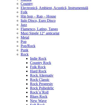
Country
Electronică, Ambient, Acustică, Instrumentală
Folk
Hip hop – Rap – House
Italo Disco, Euro Disco
Jazz
Flamenco, Latino, Tango
Maxi Single 12″ anticariat
Metal
Pop
Pop/Rock
Punk
Rock
Indie Rock
Country Rock
Folk Rock
Hard Rock
Rock Alternativ
Rock Classic
Rock Progresiv
Rock Psihedelic
Rock`n`Roll
Blues Rock
New Wave
Soft Rock