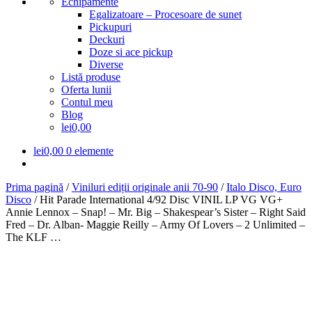
Echipamente
Egalizatoare – Procesoare de sunet
Pickupuri
Deckuri
Doze si ace pickup
Diverse
Listă produse
Oferta lunii
Contul meu
Blog
lei0,00
lei
0,00
0 elemente
Prima pagină
/
Viniluri ediții originale anii 70-90
/
Italo Disco, Euro
Disco
/
Hit Parade International 4/92 Disc VINIL LP VG VG+
Annie Lennox – Snap! – Mr. Big – Shakespear’s Sister – Right Said
Fred – Dr. Alban- Maggie Reilly – Army Of Lovers – 2 Unlimited –
The KLF …