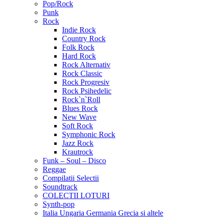
Pop/Rock
Punk
Rock
Indie Rock
Country Rock
Folk Rock
Hard Rock
Rock Alternativ
Rock Classic
Rock Progresiv
Rock Psihedelic
Rock`n`Roll
Blues Rock
New Wave
Soft Rock
Symphonic Rock
Jazz Rock
Krautrock
Funk – Soul – Disco
Reggae
Compilatii Selectii
Soundtrack
COLECTII LOTURI
Synth-pop
Italia Ungaria Germania Grecia si altele