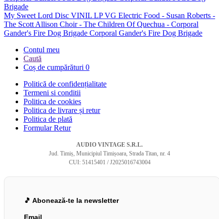
My Sweet Lord Disc VINIL LP VG Electric Food - Susan Roberts -
The Scott Allison Choir - The Children Of Quechua - Corporal
Gander's Fire Dog Brigade Corporal Gander's Fire Dog Brigade
Contul meu
Caută
Coș de cumpărături
0
Politică de confidențialitate
Termeni si conditii
Politica de cookies
Politica de livrare și retur
Politica de plată
Formular Retur
AUDIO VINTAGE S.R.L.
Jud. Timiș, Municipiul Timișoara, Strada Titan, nr. 4
CUI: 51415401 / J2025016743004
🎵 Abonează-te la newsletter
Email