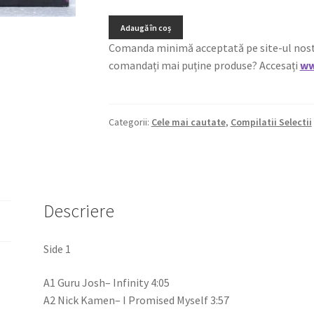
Adaugă în coș
Comanda minimă acceptată pe site-ul nostru e
comandați mai puține produse? Accesați
ww
Categorii:
Cele mai cautate
,
Compilatii Selectii
Descriere
Side 1
A1 Guru Josh– Infinity 4:05
A2 Nick Kamen– I Promised Myself 3:57