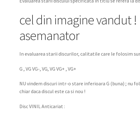
Evaluarea starii discului specificata in titlu se refera la d
cel din imagine vandut ! 
asemanator
In evaluarea starii discurilor, calitatile care le folosim sun
G , VG VG-, VG, VG VG+ , VG+
NU vindem discuri intr-o stare inferioara G (buna) ; nu f
chiar daca discul este ca si nou !
Disc VINIL Anticariat :