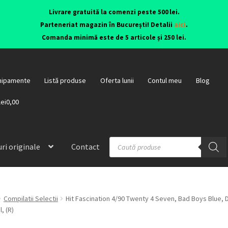
Livrare gratuită la comenzi peste 500 lei.
Parteneriat magazin în București! Detalii
aici
.
Comanda minimă este de 5 articole și 250 lei.
hipamente
Listă produse
Oferta lunii
Contul meu
Blog
lei0,00
ri originale
Contact
Compilatii Selectii
Hit Fascination 4/90 Twenty 4 Seven, Bad Boys Blue, 
, (R)