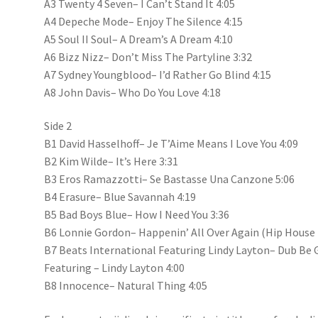
A3 Twenty 4 Seven– I Can’t Stand It 4:05
A4 Depeche Mode– Enjoy The Silence 4:15
A5 Soul II Soul– A Dream’s A Dream 4:10
A6 Bizz Nizz– Don’t Miss The Partyline 3:32
A7 Sydney Youngblood– I’d Rather Go Blind 4:15
A8 John Davis– Who Do You Love 4:18
Side 2
B1 David Hasselhoff– Je T’Aime Means I Love You 4:09
B2 Kim Wilde– It’s Here 3:31
B3 Eros Ramazzotti– Se Bastasse Una Canzone 5:06
B4 Erasure– Blue Savannah 4:19
B5 Bad Boys Blue– How I Need You 3:36
B6 Lonnie Gordon– Happenin’ All Over Again (Hip House 
B7 Beats International Featuring Lindy Layton– Dub Be
Featuring – Lindy Layton 4:00
B8 Innocence– Natural Thing 4:05