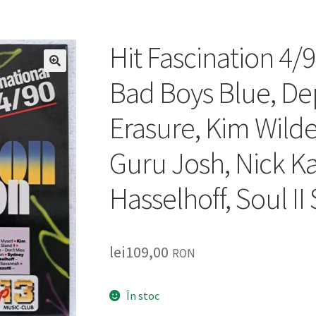
Hit Fascination 4/
🔍
Bad Boys Blue, D
Erasure, Kim Wilde
Guru Josh, Nick K
Hasselhoff, Soul II 
lei
109,00
RON
În stoc