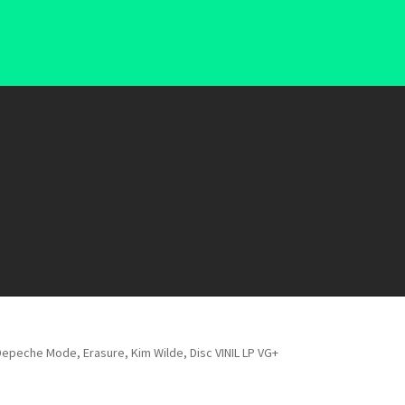
Depeche Mode, Erasure, Kim Wilde, Disc VINIL LP VG+