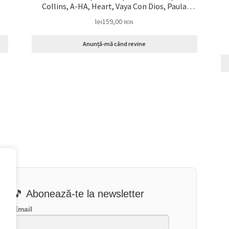
Collins, A-HA, Heart, Vaya Con Dios, Paula
Abdul Disc VINIL 2 LP VG
lei
159,00
RON
Anunță-mă când revine
🎵 Abonează-te la newsletter
Email