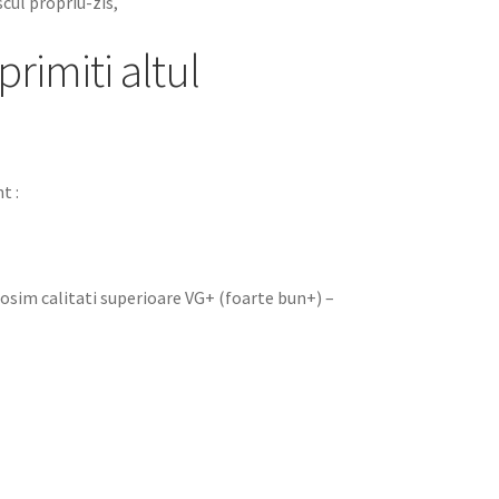
iscul propriu-zis,
primiti altul
t :
olosim calitati superioare VG+ (foarte bun+) –