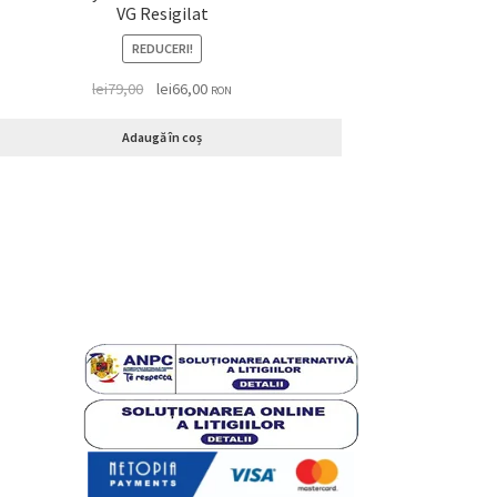
VG Resigilat
REDUCERI!
lei
79,00
lei
66,00
RON
Adaugă în coș