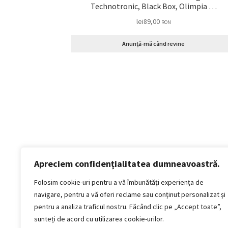
Technotronic, Black Box, Olimpia …
lei
89,00
RON
Anunță-mă când revine
Apreciem confidențialitatea dumneavoastră.
Politică de confidențialitate
Termeni si conditii
Folosim cookie-uri pentru a vă îmbunătăți experiența de
Politica de cookies
navigare, pentru a vă oferi reclame sau conținut personalizat și
Politica de livrare și retur
pentru a analiza traficul nostru. Făcând clic pe „Accept toate”,
Politica de plată
sunteți de acord cu utilizarea cookie-urilor.