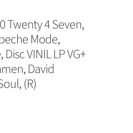
90 Twenty 4 Seven,
epeche Mode,
, Disc VINIL LP VG+
amen, David
Soul, (R)