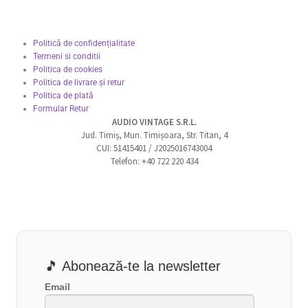
Politică de confidențialitate
Termeni si conditii
Politica de cookies
Politica de livrare și retur
Politica de plată
Formular Retur
AUDIO VINTAGE S.R.L.
Jud. Timiș, Mun. Timișoara, Str. Titan, 4
CUI: 51415401 / J2025016743004
Telefon: +40 722 220 434
🎵 Abonează-te la newsletter
Email