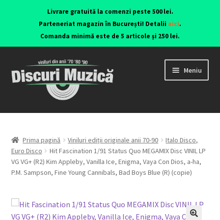
Livrare gratuită la comenzi peste 500 lei.
Parteneriat magazin în București! Detalii
aici
.
Comanda minimă este de 5 articole și 250 lei.
Meniu
Viniluri ediții originale anii 70-90
CD-uri originale
Prima pagină
Viniluri ediții originale anii 70-90
Italo Disco,
Euro Disco
Hit Fascination 1/91 Status Quo MEGAMIX Disc VINIL LP
VG VG+ (R2) Kim Appleby, Vanilla Ice, Enigma, Vaya Con Dios, a-ha,
Contact
P.M. Sampson, Fine Young Cannibals, Bad Boys Blue (R) (copie)