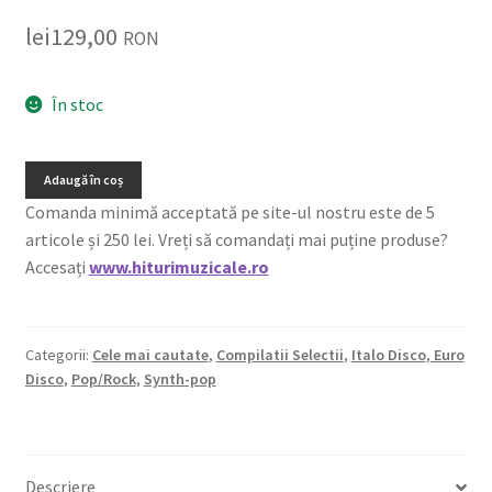
lei
129,00
RON
În stoc
Adaugă în coș
Comanda minimă acceptată pe site-ul nostru este de 5
articole și 250 lei. Vreți să comandați mai puține produse?
Accesați
www.hiturimuzicale.ro
Categorii:
Cele mai cautate
,
Compilatii Selectii
,
Italo Disco, Euro
Disco
,
Pop/Rock
,
Synth-pop
Descriere