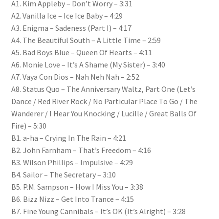
A1. Kim Appleby – Don’t Worry – 3:31
A2. Vanilla Ice – Ice Ice Baby – 4:29
A3. Enigma – Sadeness (Part I) – 4:17
A4. The Beautiful South – A Little Time – 2:59
A5. Bad Boys Blue – Queen Of Hearts – 4:11
A6. Monie Love – It’s A Shame (My Sister) – 3:40
A7. Vaya Con Dios – Nah Neh Nah – 2:52
A8. Status Quo – The Anniversary Waltz, Part One (Let’s
Dance / Red River Rock / No Particular Place To Go / The
Wanderer / I Hear You Knocking / Lucille / Great Balls Of
Fire) – 5:30
B1. a-ha – Crying In The Rain – 4:21
B2. John Farnham – That’s Freedom – 4:16
B3. Wilson Phillips – Impulsive – 4:29
B4. Sailor – The Secretary – 3:10
B5. P.M. Sampson – How I Miss You – 3:38
B6. Bizz Nizz – Get Into Trance – 4:15
B7. Fine Young Cannibals – It’s OK (It’s Alright) – 3:28