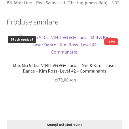
B8. After One – Real Sadness II (The Happiness Rap) – 3:37
Produse similare
Stock epuizat
-17%
Max Mix 5 Disc VINIL VG VG+ Lucia – Mel & Kim – Laser
Dance – Kim Ross- Level 42 – Communards
lei
79,00
RON
Anunță-mă când revine