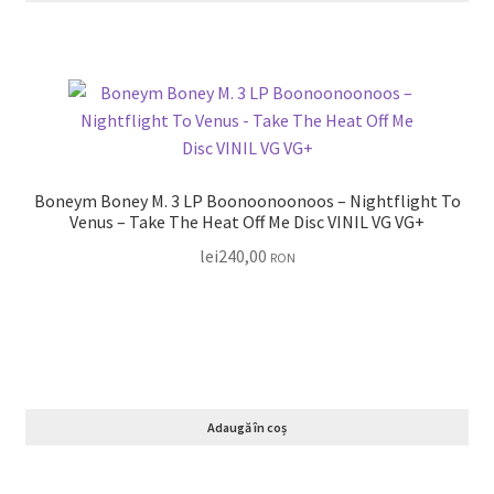
Boneym Boney M. 3 LP Boonoonoonoos – Nightflight To
Venus – Take The Heat Off Me Disc VINIL VG VG+
lei
240,00
RON
Adaugă în coș