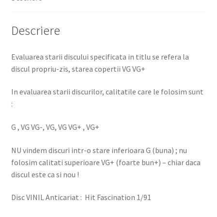
Descriere
Evaluarea starii discului specificata in titlu se refera la
discul propriu-zis, starea copertii VG VG+
In evaluarea starii discurilor, calitatile care le folosim sunt
:
G , VG VG-, VG, VG VG+ , VG+
NU vindem discuri intr-o stare inferioara G (buna) ; nu
folosim calitati superioare VG+ (foarte bun+) – chiar daca
discul este ca si nou !
Disc VINIL Anticariat : Hit Fascination 1/91