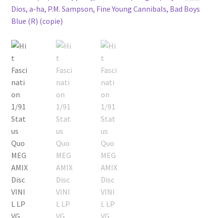
Echipamente
🔍
Listă produse
Oferta lunii
Contul meu
Blog
lei0,00