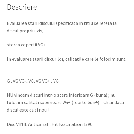
Descriere
Evaluarea starii discului specificata in titlu se refera la
discul propriu-zis,
starea copertii VG+
In evaluarea starii discurilor, calitatile care le folosim sunt
:
G , VG VG-, VG, VG VG+ , VG+
NU vindem discuri intr-o stare inferioara G (buna) ; nu
folosim calitati superioare VG+ (foarte bun+) – chiar daca
discul este ca si nou !
Disc VINIL Anticariat : Hit Fascination 1/90