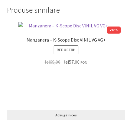
Produse similare
-17%
Manzanera – K-Scope Disc VINIL VG VG+
REDUCERI!
lei
69,00
lei
57,00
RON
Adaugă în coș