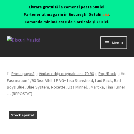
Livrare gratuită la comenzi peste 500 lei.
Parteneriat magazin în București! Detalii
aici
.
Comanda minimă este de 5 articole și 250 lei.
Meniu
Viniluri ediții originale anii 70-90
CD-uri originale
Prima pagină
Viniluri ediții originale anii 70-90
Pop/Rock
Hit
Fascination 1/90 Disc VINIL LP VG+ Lisa Stansfield, Laid Back, Bad
Boys Blue, Blue System, Roxette, Liza Minnelli, Martika, Tina Turner
Contact
… (REPOSTAT)
Stock epuizat
Echipamente