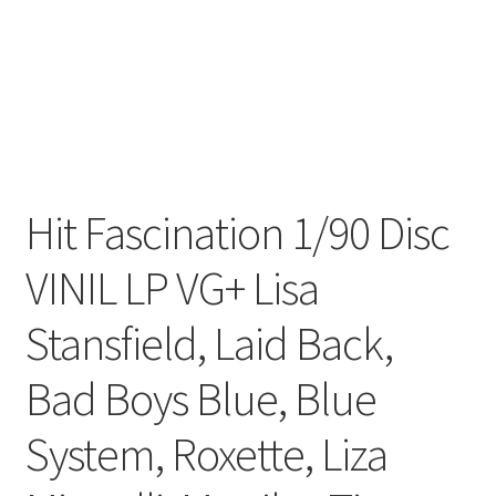
Listă produse
Oferta lunii
Contul meu
Blog
Hit Fascination 1/90 Disc
lei0,00
VINIL LP VG+ Lisa
Stansfield, Laid Back,
Bad Boys Blue, Blue
System, Roxette, Liza