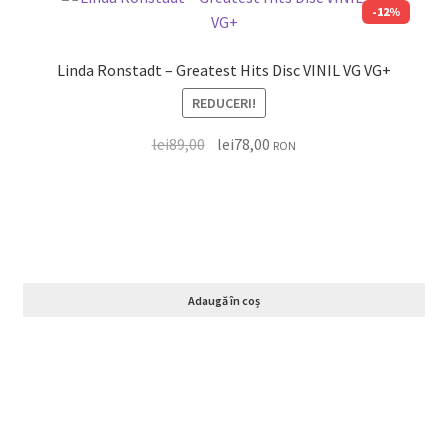
-12%
Linda Ronstadt – Greatest Hits Disc VINIL VG VG+
REDUCERI!
lei
89,00
lei
78,00
RON
Adaugă în coș