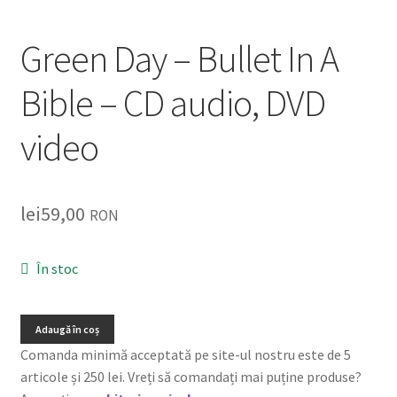
Listă produse
Green Day – Bullet In A
Oferta lunii
Bible – CD audio, DVD
Contul meu
video
Blog
lei0,00
lei
59,00
RON
În stoc
Adaugă în coș
Comanda minimă acceptată pe site-ul nostru este de 5
articole și 250 lei. Vreți să comandați mai puține produse?