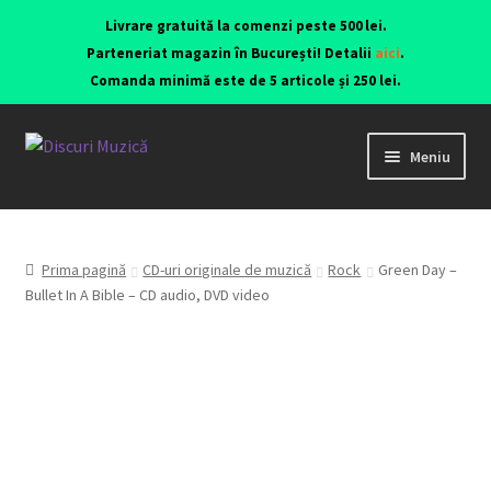
Livrare gratuită la comenzi peste 500 lei.
Parteneriat magazin în București! Detalii
aici
.
Comanda minimă este de 5 articole și 250 lei.
Meniu
Viniluri ediții originale anii 70-90
CD-uri originale
Prima pagină
CD-uri originale de muzică
Rock
Green Day –
Bullet In A Bible – CD audio, DVD video
Contact
Echipamente