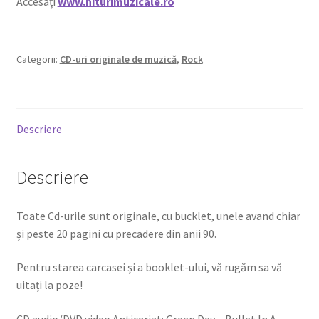
Accesați
www.hiturimuzicale.ro
Categorii:
CD-uri originale de muzică
,
Rock
Descriere
Descriere
Toate Cd-urile sunt originale, cu bucklet, unele avand chiar
și peste 20 pagini cu precadere din anii 90.
Pentru starea carcasei și a booklet-ului, vă rugăm sa vă
uitați la poze!
CD audio/DVD video Anticariat: Green Day – Bullet In A