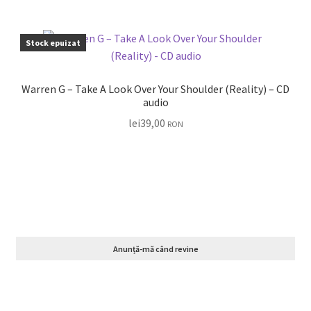
Stock epuizat
Warren G – Take A Look Over Your Shoulder (Reality) – CD
audio
lei
39,00
RON
Anunță-mă când revine