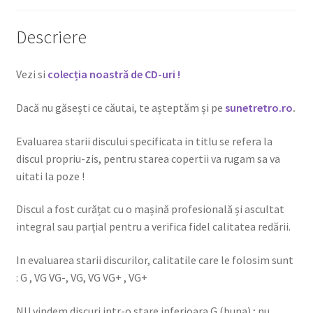
Descriere
Vezi si
colecția noastră de CD-uri !
Dacă nu găsești ce căutai, te așteptăm și pe
sunetretro.ro
.
Evaluarea starii discului specificata in titlu se refera la
discul propriu-zis, pentru starea copertii va rugam sa va
uitati la poze !
Discul a fost curățat cu o mașină profesională și ascultat
integral sau parțial pentru a verifica fidel calitatea redării.
In evaluarea starii discurilor, calitatile care le folosim sunt
: G , VG VG-, VG, VG VG+ , VG+
NU vindem discuri intr-o stare inferioara G (buna) ; nu