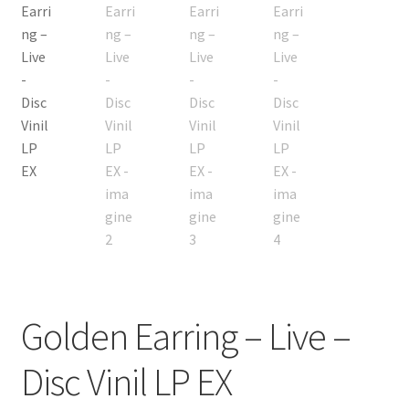
Listă produse
Oferta lunii
Contul meu
Blog
lei0,00
Golden Earring – Live –
Disc Vinil LP EX