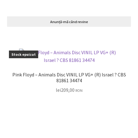
Anunță-mă când revine
Stock epuizat
Pink Floyd – Animals Disc VINIL LP VG+ (R) Israel ? CBS
81861 34474
lei
209,00
RON