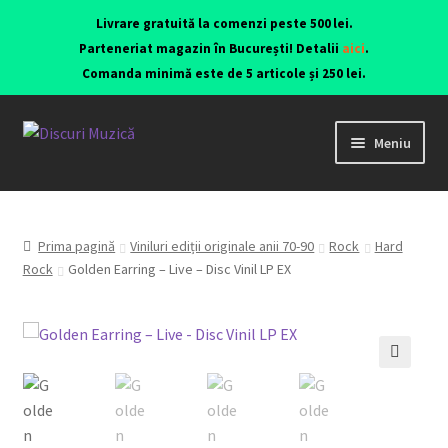
Livrare gratuită la comenzi peste 500 lei.
Parteneriat magazin în București! Detalii
aici
.
Comanda minimă este de 5 articole și 250 lei.
Meniu
Viniluri ediții originale anii 70-90
CD-uri originale
Prima pagină
Viniluri ediții originale anii 70-90
Rock
Hard
Rock
Golden Earring – Live – Disc Vinil LP EX
Contact
🔍
Echipamente