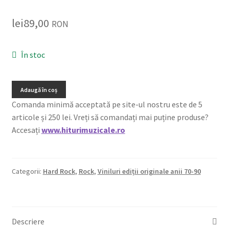
lei
89,00
RON
În stoc
Adaugă în coș
Comanda minimă acceptată pe site-ul nostru este de 5
articole și 250 lei. Vreți să comandați mai puține produse?
Accesați
www.hiturimuzicale.ro
Categorii:
Hard Rock
,
Rock
,
Viniluri ediții originale anii 70-90
Descriere