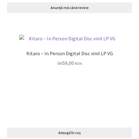
Anunță-mă când revine
Kitaro – In Person Digital Disc vinil LP VG
lei
59,00
RON
Adaugă în coș