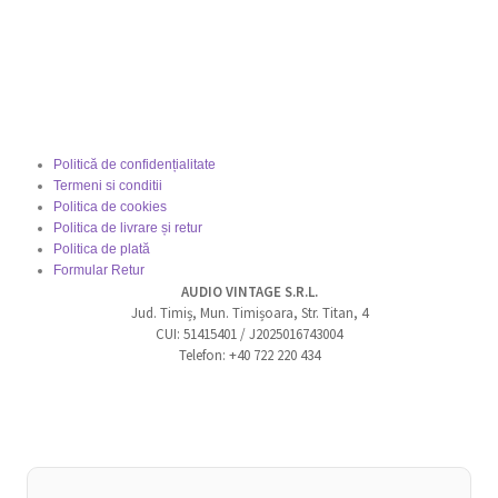
Politică de confidențialitate
Termeni si conditii
Politica de cookies
Politica de livrare și retur
Politica de plată
Formular Retur
AUDIO VINTAGE S.R.L.
Jud. Timiș, Mun. Timișoara, Str. Titan, 4
CUI: 51415401 / J2025016743004
Telefon: +40 722 220 434