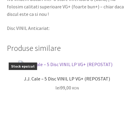
folosim calitati superioare VG+ (foarte bun+) – chiar daca
discul este ca si nou !
Disc VINIL Anticariat:
Produse similare
Stock epuizat
J.J. Cale – 5 Disc VINIL LP VG+ (REPOSTAT)
lei
99,00
RON