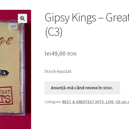
Gipsy Kings – Grea
🔍
(C3)
lei
49,00
RON
Stock epuizat
Categorii:
BEST & GREATEST HITS, LIVE
,
CD-uri 