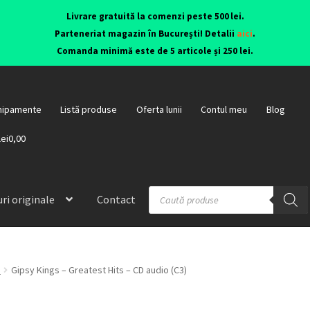
Livrare gratuită la comenzi peste 500 lei.
Parteneriat magazin în București! Detalii
aici
.
Comanda minimă este de 5 articole și 250 lei.
hipamente
Listă produse
Oferta lunii
Contul meu
Blog
lei0,00
ri originale
Contact
p
Gipsy Kings – Greatest Hits – CD audio (C3)