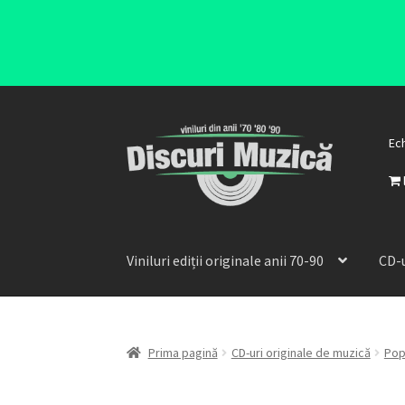
Ec
Viniluri ediții originale anii 70-90
CD-u
Prima pagină
CD-uri originale de muzică
Po