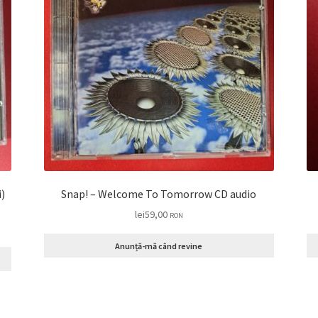
i)
Snap! – Welcome To Tomorrow CD audio
lei
59,00
RON
Anunță-mă când revine