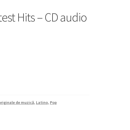
test Hits – CD audio
originale de muzică
,
Latino
,
Pop