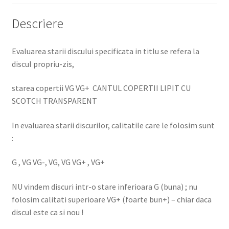
Descriere
Evaluarea starii discului specificata in titlu se refera la
discul propriu-zis,
starea copertii VG VG+ CANTUL COPERTII LIPIT CU
SCOTCH TRANSPARENT
In evaluarea starii discurilor, calitatile care le folosim sunt
:
G , VG VG-, VG, VG VG+ , VG+
NU vindem discuri intr-o stare inferioara G (buna) ; nu
folosim calitati superioare VG+ (foarte bun+) – chiar daca
discul este ca si nou !