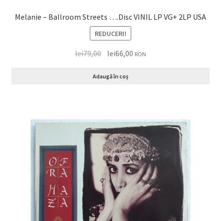
Melanie – Ballroom Streets ….Disc VINIL LP VG+ 2LP USA
REDUCERI!
lei
79,00
lei
66,00
RON
Adaugă în coș