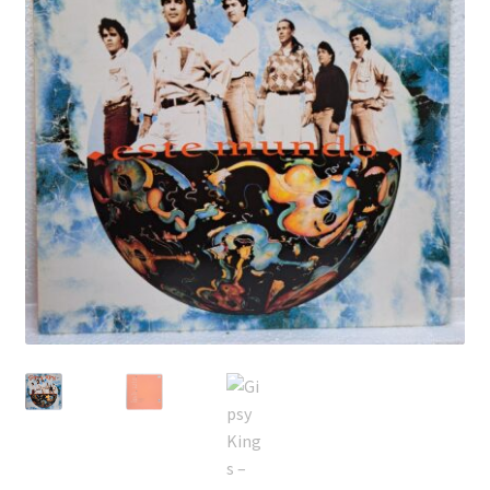
Echipamente
Listă produse
Oferta lunii
Contul meu
Blog
lei0,00