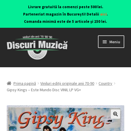
Livrare gratuită la comenzi peste 500 lei.
Parteneriat magazin în București! Detalii
aici
.
Comanda minimă este de 5 articole și 250 lei.
Meniu
Viniluri ediții originale anii 70-90
CD-uri originale
Prima pagină
Viniluri ediții originale anii 70-90
Country
Gipsy Kings – Este Mundo Disc VINIL LP VG+
Contact
🔍