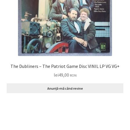
The Dubliners – The Patriot Game Disc VINIL LP VG VG+
lei
49,00
RON
Anunță-mă când revine