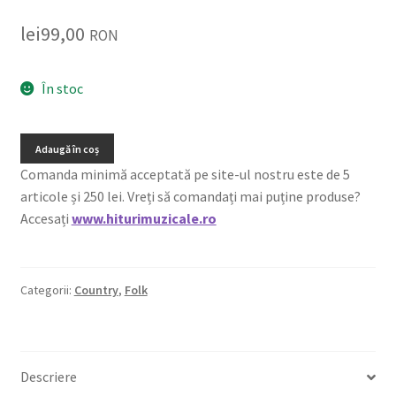
lei
99,00
RON
În stoc
Adaugă în coș
Comanda minimă acceptată pe site-ul nostru este de 5
articole și 250 lei. Vreți să comandați mai puține produse?
Accesați
www.hiturimuzicale.ro
Categorii:
Country
,
Folk
Descriere