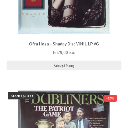
Ofra Haza – Shaday Disc VINIL LP VG
lei
79,00
RON
Adaugă în coș
Stock epuizat
-20%