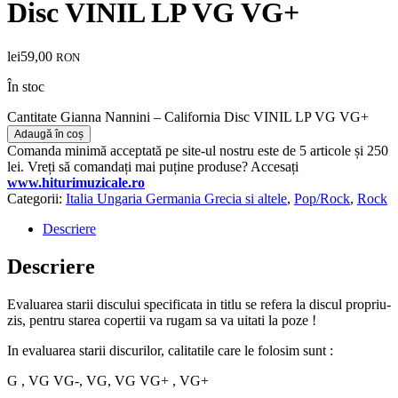
Disc VINIL LP VG VG+
lei
59,00
RON
În stoc
Cantitate Gianna Nannini – California Disc VINIL LP VG VG+
Adaugă în coș
Comanda minimă acceptată pe site-ul nostru este de 5 articole și 250
lei. Vreți să comandați mai puține produse? Accesați
www.hiturimuzicale.ro
Categorii:
Italia Ungaria Germania Grecia si altele
,
Pop/Rock
,
Rock
Descriere
Descriere
Evaluarea starii discului specificata in titlu se refera la discul propriu-
zis, pentru starea copertii va rugam sa va uitati la poze !
In evaluarea starii discurilor, calitatile care le folosim sunt :
G , VG VG-, VG, VG VG+ , VG+