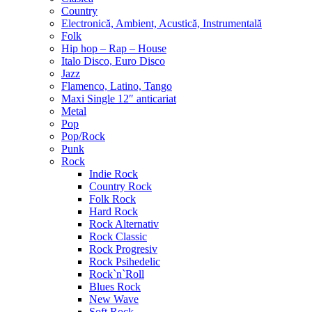
Country
Electronică, Ambient, Acustică, Instrumentală
Folk
Hip hop – Rap – House
Italo Disco, Euro Disco
Jazz
Flamenco, Latino, Tango
Maxi Single 12″ anticariat
Metal
Pop
Pop/Rock
Punk
Rock
Indie Rock
Country Rock
Folk Rock
Hard Rock
Rock Alternativ
Rock Classic
Rock Progresiv
Rock Psihedelic
Rock`n`Roll
Blues Rock
New Wave
Soft Rock