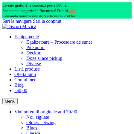
Livrare gratuită la comenzi peste 500 lei.
Parteneriat magazin în București! Detalii
aici
.
Comanda minimă este de 5 articole și 250 lei.
Sari la navigare
Sari la conținut
Echipamente
Egalizatoare – Procesoare de sunet
Pickupuri
Deckuri
Doze si ace pickup
Diverse
Listă produse
Oferta lunii
Contul meu
Blog
lei0,00
Meniu
Viniluri ediții originale anii 70-90
Noi, sigilate
Oldies – Swing
Blues
Clasică