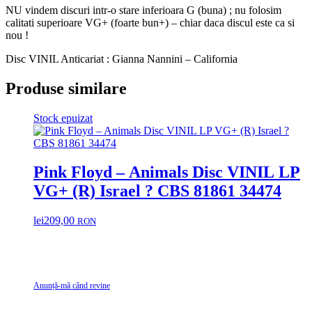
NU vindem discuri intr-o stare inferioara G (buna) ; nu folosim
calitati superioare VG+ (foarte bun+) – chiar daca discul este ca si
nou !
Disc VINIL Anticariat : Gianna Nannini – California
Produse similare
Stock epuizat
Pink Floyd – Animals Disc VINIL LP
VG+ (R) Israel ? CBS 81861 34474
lei
209,00
RON
Anunță-mă când revine