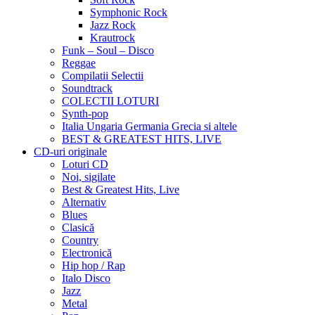
Symphonic Rock
Jazz Rock
Krautrock
Funk – Soul – Disco
Reggae
Compilatii Selectii
Soundtrack
COLECTII LOTURI
Synth-pop
Italia Ungaria Germania Grecia si altele
BEST & GREATEST HITS, LIVE
CD-uri originale
Loturi CD
Noi, sigilate
Best & Greatest Hits, Live
Alternativ
Blues
Clasică
Country
Electronică
Hip hop / Rap
Italo Disco
Jazz
Metal