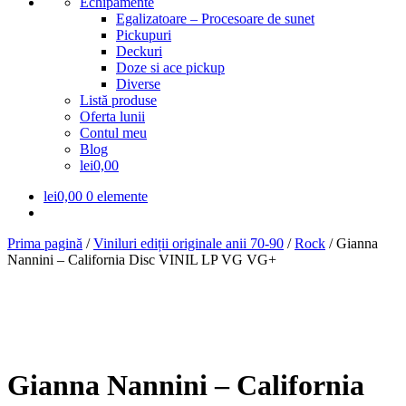
Echipamente
Egalizatoare – Procesoare de sunet
Pickupuri
Deckuri
Doze si ace pickup
Diverse
Listă produse
Oferta lunii
Contul meu
Blog
lei0,00
lei
0,00
0 elemente
Prima pagină
/
Viniluri ediții originale anii 70-90
/
Rock
/
Gianna
Nannini – California Disc VINIL LP VG VG+
Gianna Nannini – California