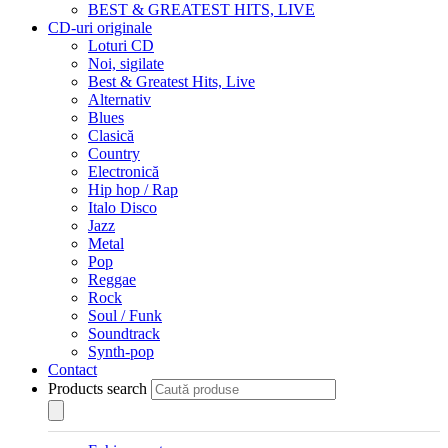
BEST & GREATEST HITS, LIVE
CD-uri originale
Loturi CD
Noi, sigilate
Best & Greatest Hits, Live
Alternativ
Blues
Clasică
Country
Electronică
Hip hop / Rap
Italo Disco
Jazz
Metal
Pop
Reggae
Rock
Soul / Funk
Soundtrack
Synth-pop
Contact
Products search