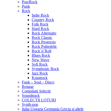
Pop/Rock
Punk
Rock
Indie Rock
Country Rock
Folk Rock
Hard Rock
Rock Alternativ
Rock Classic
Rock Progresiv
Rock Psihedelic
Rock`n`Roll
Blues Rock
New Wave
Soft Rock
Symphonic Rock
Jazz Rock
Krautrock
Funk – Soul – Disco
Reggae
Compilatii Selectii
Soundtrack
COLECTII LOTURI
Synth-pop
Italia Ungaria Germania Grecia si altele