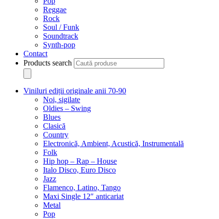
Pop
Reggae
Rock
Soul / Funk
Soundtrack
Synth-pop
Contact
Products search
Viniluri ediții originale anii 70-90
Noi, sigilate
Oldies – Swing
Blues
Clasică
Country
Electronică, Ambient, Acustică, Instrumentală
Folk
Hip hop – Rap – House
Italo Disco, Euro Disco
Jazz
Flamenco, Latino, Tango
Maxi Single 12″ anticariat
Metal
Pop