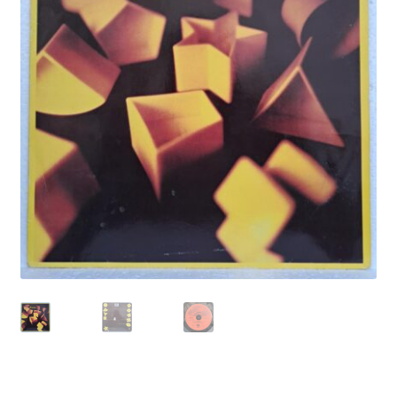
Echipamente
Listă produse
Oferta lunii
Contul meu
Blog
lei0,00