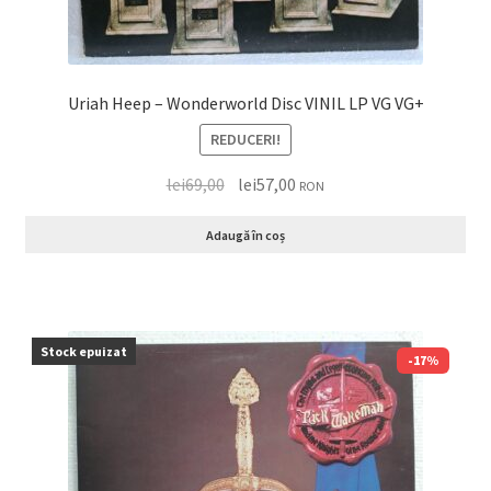
Uriah Heep – Wonderworld Disc VINIL LP VG VG+
REDUCERI!
lei
69,00
lei
57,00
RON
Adaugă în coș
Stock epuizat
-17%