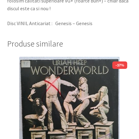
folosim calitati superioare VG+ (foarte bun+) – chiar daca
discul este ca si nou !
Disc VINIL Anticariat : Genesis – Genesis
Produse similare
-17%