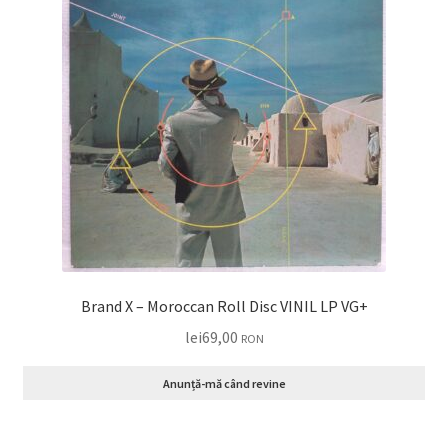
Brand X – Moroccan Roll Disc VINIL LP VG+
lei
69,00
RON
Anunță-mă când revine