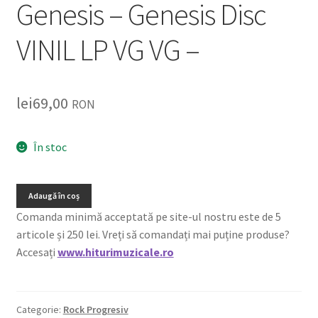
Genesis – Genesis Disc
VINIL LP VG VG –
lei
69,00
RON
În stoc
Adaugă în coș
Comanda minimă acceptată pe site-ul nostru este de 5
articole și 250 lei. Vreți să comandați mai puține produse?
Accesați
www.hiturimuzicale.ro
Categorie:
Rock Progresiv