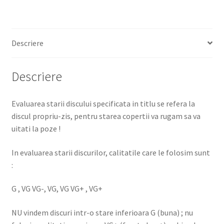
Descriere
Descriere
Evaluarea starii discului specificata in titlu se refera la
discul propriu-zis, pentru starea copertii va rugam sa va
uitati la poze !
In evaluarea starii discurilor, calitatile care le folosim sunt
:
G , VG VG-, VG, VG VG+ , VG+
NU vindem discuri intr-o stare inferioara G (buna) ; nu