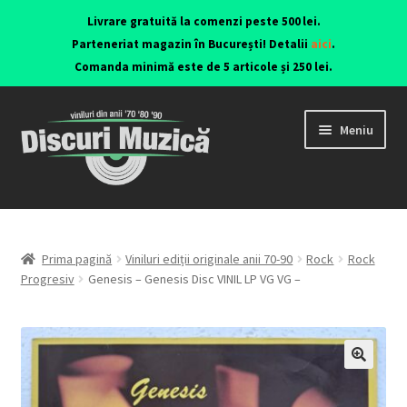
Livrare gratuită la comenzi peste 500 lei.
Parteneriat magazin în București! Detalii
aici
.
Comanda minimă este de 5 articole și 250 lei.
Meniu
Viniluri ediții originale anii 70-90
CD-uri originale
Prima pagină
Viniluri ediții originale anii 70-90
Rock
Rock
Progresiv
Genesis – Genesis Disc VINIL LP VG VG –
Contact
🔍