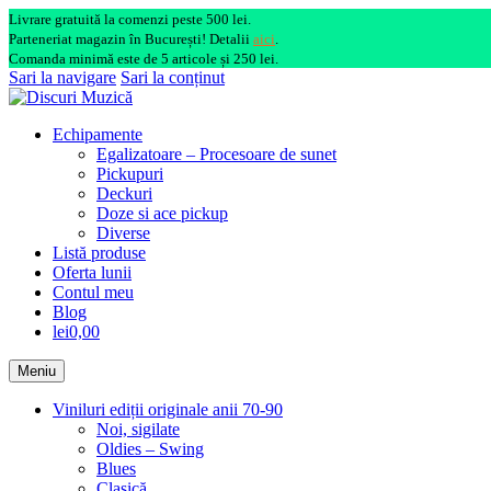
Livrare gratuită la comenzi peste 500 lei.
Parteneriat magazin în București! Detalii
aici
.
Comanda minimă este de 5 articole și 250 lei.
Sari la navigare
Sari la conținut
Echipamente
Egalizatoare – Procesoare de sunet
Pickupuri
Deckuri
Doze si ace pickup
Diverse
Listă produse
Oferta lunii
Contul meu
Blog
lei0,00
Meniu
Viniluri ediții originale anii 70-90
Noi, sigilate
Oldies – Swing
Blues
Clasică