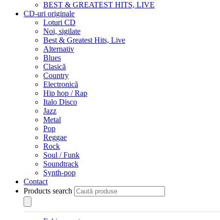
BEST & GREATEST HITS, LIVE
CD-uri originale
Loturi CD
Noi, sigilate
Best & Greatest Hits, Live
Alternativ
Blues
Clasică
Country
Electronică
Hip hop / Rap
Italo Disco
Jazz
Metal
Pop
Reggae
Rock
Soul / Funk
Soundtrack
Synth-pop
Contact
Products search