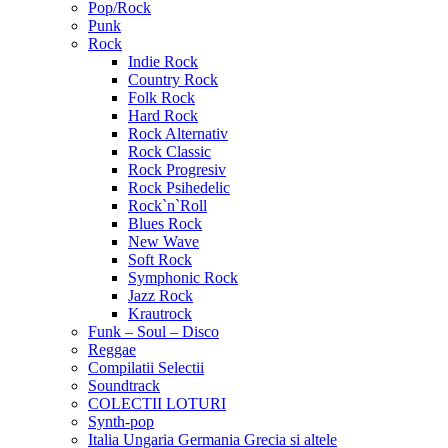
Pop/Rock
Punk
Rock
Indie Rock
Country Rock
Folk Rock
Hard Rock
Rock Alternativ
Rock Classic
Rock Progresiv
Rock Psihedelic
Rock`n`Roll
Blues Rock
New Wave
Soft Rock
Symphonic Rock
Jazz Rock
Krautrock
Funk – Soul – Disco
Reggae
Compilatii Selectii
Soundtrack
COLECTII LOTURI
Synth-pop
Italia Ungaria Germania Grecia si altele