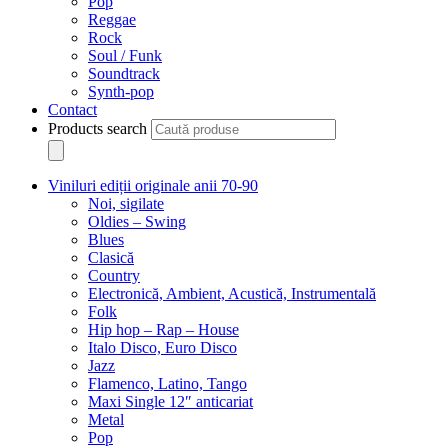
Pop
Reggae
Rock
Soul / Funk
Soundtrack
Synth-pop
Contact
Products search
Viniluri ediții originale anii 70-90
Noi, sigilate
Oldies – Swing
Blues
Clasică
Country
Electronică, Ambient, Acustică, Instrumentală
Folk
Hip hop – Rap – House
Italo Disco, Euro Disco
Jazz
Flamenco, Latino, Tango
Maxi Single 12″ anticariat
Metal
Pop