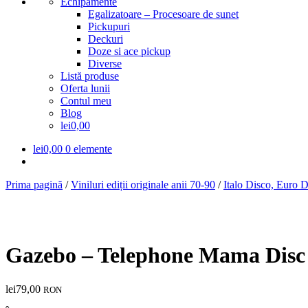
Echipamente
Egalizatoare – Procesoare de sunet
Pickupuri
Deckuri
Doze si ace pickup
Diverse
Listă produse
Oferta lunii
Contul meu
Blog
lei0,00
lei
0,00
0 elemente
Prima pagină
/
Viniluri ediții originale anii 70-90
/
Italo Disco, Euro 
Gazebo – Telephone Mama Dis
lei
79,00
RON