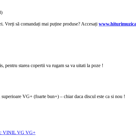
8)
lei. Vreți să comandați mai puține produse? Accesați
www.hiturimuzica
zis, pentru starea copertii va rugam sa va uitati la poze !
i superioare VG+ (foarte bun+) – chiar daca discul este ca si nou !