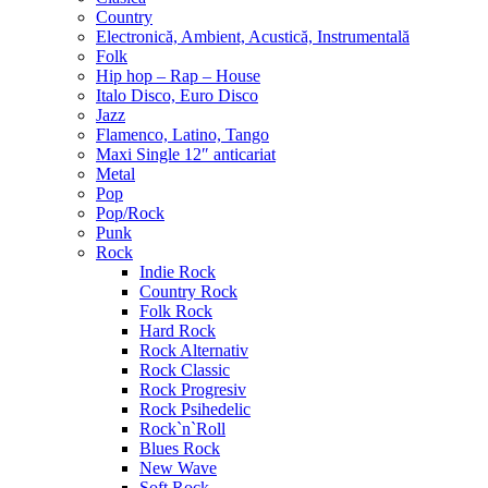
Country
Electronică, Ambient, Acustică, Instrumentală
Folk
Hip hop – Rap – House
Italo Disco, Euro Disco
Jazz
Flamenco, Latino, Tango
Maxi Single 12″ anticariat
Metal
Pop
Pop/Rock
Punk
Rock
Indie Rock
Country Rock
Folk Rock
Hard Rock
Rock Alternativ
Rock Classic
Rock Progresiv
Rock Psihedelic
Rock`n`Roll
Blues Rock
New Wave
Soft Rock