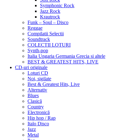
Symphonic Rock
Jazz Rock
Krautrock
Funk – Soul – Disco
Reggae
Compilatii Selectii
Soundtrack
COLECTII LOTURI
Synth-pop
Italia Ungaria Germania Grecia si altele
BEST & GREATEST HITS, LIVE
CD-uri originale
Loturi CD
Noi, sigilate
Best & Greatest Hits, Live
Alternativ
Blues
Clasică
Country
Electronică
Hip hop / Rap
Italo Disco
Jazz
Metal